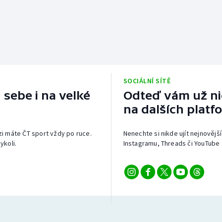
SOCIÁLNÍ SÍTĚ
 sebe i na velké
Odteď vám už nic
na dalších platf
izi máte ČT sport vždy po ruce.
Nenechte si nikde ujít nejnovější
ykoli.
Instagramu, Threads či YouTube 