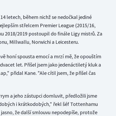
14 letech, během nichž se nedočkal jediné
l nejlepším střelcem Premier League (2015/16,
ku 2018/2019 postoupil do finále Ligy mistrů. Za
nu, Millwallu, Norwichi a Leicesteru.
avě honí spousta emocí a mrzí mě, že opouštím
dvacet let. Přišel jsem jako jedenáctiletý kluk a
p," přidal Kane. "Ale cítil jsem, že přišel čas
rrym a jeho zástupci domluvit, předložili jsme
odobých i krátkodobých," řekl šéf Tottenhamu
k jasno, že další smlouvu nepodepíše, protože