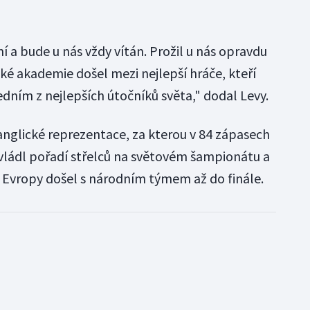
í a bude u nás vždy vítán. Prožil u nás opravdu
ké akademie došel mezi nejlepší hráče, kteří
 jedním z nejlepších útočníků světa," dodal Levy.
anglické reprezentace, za kterou v 84 zápasech
ovládl pořadí střelců na světovém šampionátu a
 Evropy došel s národním týmem až do finále.