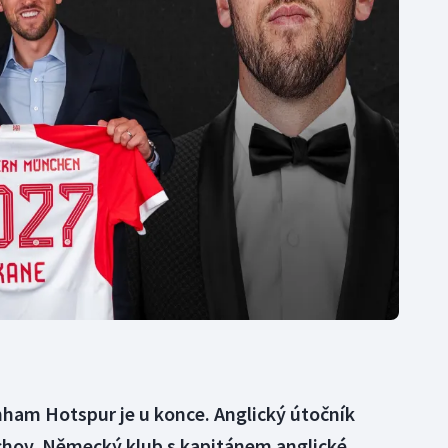
Moderní pětiboj
Triatlon
Motorsport
Veslování
Olympijské hry
Vodní slalom
Parasport
Volejbal
Plavání
Ostatní
Plážový volejbal
nham Hotspur je u konce. Anglický útočník
hov. Německý klub s kapitánem anglické