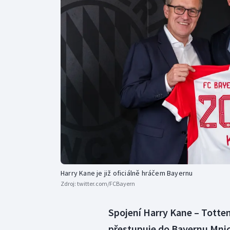
Curling
Dostihy
Florbal
Futsal
Golf
Gymnastika
Harry Kane je již oficiálně hráčem Bayernu
Zdroj:
twitter.com/FCBayern
Spojení Harry Kane – Totte
přestupuje do Bayernu Mnic