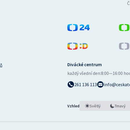
Č
Divácké centrum
ů
každý všední den:
8:00—16:00 ho
261 136 113
info@ceskate
Vzhled
Světlý
Tmavý