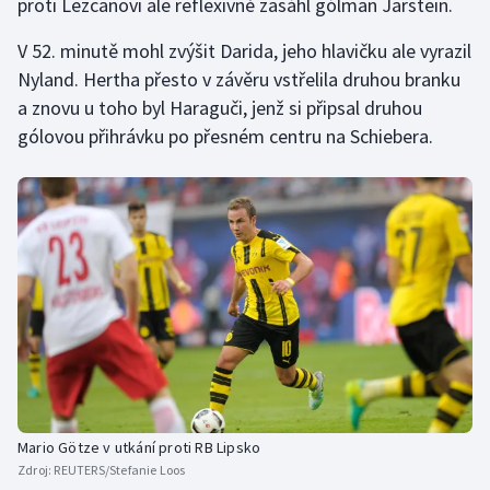
proti Lezcanovi ale reflexivně zasáhl gólman Jarstein.
Olympijské hry
V 52. minutě mohl zvýšit Darida, jeho hlavičku ale vyrazil
Nyland. Hertha přesto v závěru vstřelila druhou branku
Parasport
a znovu u toho byl Haraguči, jenž si připsal druhou
gólovou přihrávku po přesném centru na Schiebera.
Plavání
Plážový volejbal
Ragby
Rychlobruslení
Rychlostní kanoistika
Short track
Mario Götze v utkání proti RB Lipsko
Sportovní střelba
Zdroj:
REUTERS/Stefanie Loos