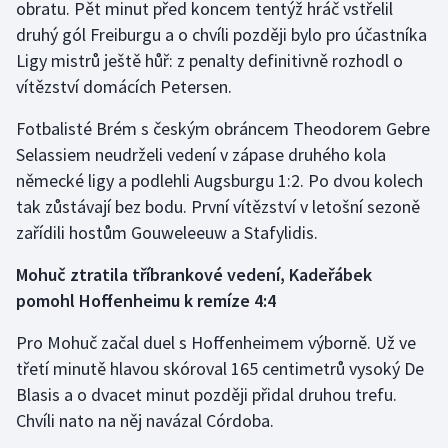
obratu. Pět minut před koncem tentýž hráč vstřelil
druhý gól Freiburgu a o chvíli později bylo pro účastníka
Ligy mistrů ještě hůř: z penalty definitivně rozhodl o
vítězství domácích Petersen.
Fotbalisté Brém s českým obráncem Theodorem Gebre
Selassiem neudrželi vedení v zápase druhého kola
německé ligy a podlehli Augsburgu 1:2. Po dvou kolech
tak zůstávají bez bodu. První vítězství v letošní sezoně
zařídili hostům Gouweleeuw a Stafylidis.
Mohuč ztratila tříbrankové vedení, Kadeřábek
pomohl Hoffenheimu k remíze 4:4
Pro Mohuč začal duel s Hoffenheimem výborně. Už ve
třetí minutě hlavou skóroval 165 centimetrů vysoký De
Blasis a o dvacet minut později přidal druhou trefu.
Chvíli nato na něj navázal Córdoba.