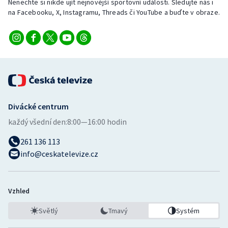
Nenechte si nikde ujít nejnovější sportovní události. Sledujte nás i
na Facebooku, X, Instagramu, Threads či YouTube a buďte v obraze.
Divácké centrum
každý všední den:
8:00—16:00 hodin
261 136 113
info@ceskatelevize.cz
Vzhled
Světlý
Tmavý
Systém