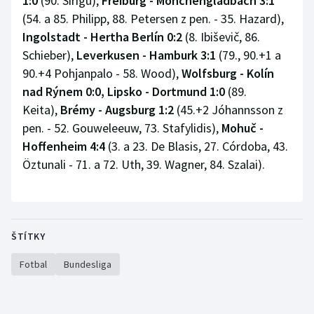
1:0
(90. Sirigu),
Freiburg - Mönchengladbach 3:1
(54. a 85. Philipp, 88. Petersen z pen. - 35. Hazard),
Ingolstadt - Hertha Berlín 0:2
(8. Ibiševič, 86.
Schieber),
Leverkusen - Hamburk 3:1
(79., 90.+1 a
90.+4 Pohjanpalo - 58. Wood),
Wolfsburg - Kolín
nad Rýnem 0:0,
Lipsko - Dortmund 1:0
(89.
Keita),
Brémy - Augsburg 1:2
(45.+2 Jóhannsson z
pen. - 52. Gouweleeuw, 73. Stafylidis),
Mohuč -
Hoffenheim 4:4
(3. a 23. De Blasis, 27. Córdoba, 43.
Öztunali - 71. a 72. Uth, 39. Wagner, 84. Szalai).
ŠTÍTKY
Fotbal
Bundesliga