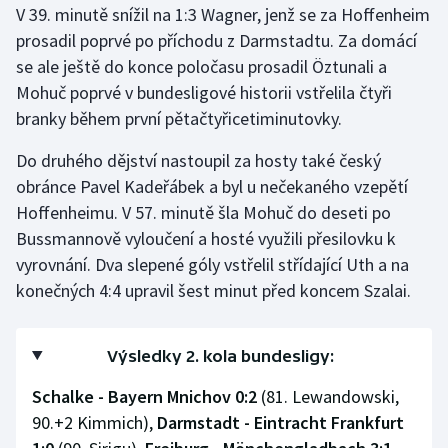
V 39. minutě snížil na 1:3 Wagner, jenž se za Hoffenheim
prosadil poprvé po příchodu z Darmstadtu. Za domácí
se ale ještě do konce poločasu prosadil Öztunali a
Mohuč poprvé v bundesligové historii vstřelila čtyři
branky během první pětačtyřicetiminutovky.
Do druhého dějství nastoupil za hosty také český
obránce Pavel Kadeřábek a byl u nečekaného vzepětí
Hoffenheimu. V 57. minutě šla Mohuč do deseti po
Bussmannově vyloučení a hosté využili přesilovku k
vyrovnání. Dva slepené góly vstřelil střídající Uth a na
konečných 4:4 upravil šest minut před koncem Szalai.
Výsledky 2. kola bundesligy:
Schalke - Bayern Mnichov 0:2
(81. Lewandowski,
90.+2 Kimmich),
Darmstadt - Eintracht Frankfurt