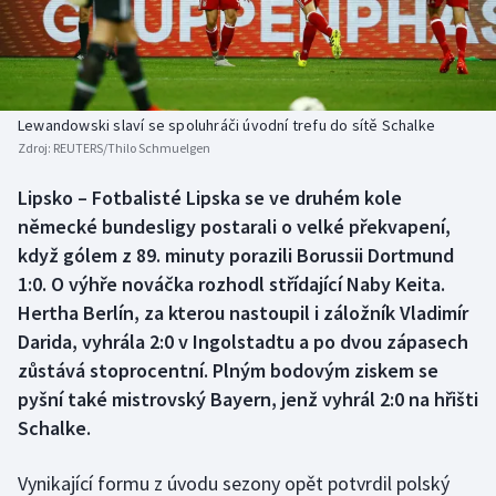
Baseball a softbal
Soutěže
Basketbal
Historické návraty
Biatlon
Aplikace ČT sport
Lewandowski slaví se spoluhráči úvodní trefu do sítě Schalke
Zdroj:
REUTERS/Thilo Schmuelgen
Boby a skeleton
AZ kvíz
Lipsko – Fotbalisté Lipska se ve druhém kole
německé bundesligy postarali o velké překvapení,
Box
když gólem z 89. minuty porazili Borussii Dortmund
Curling
1:0. O výhře nováčka rozhodl střídající Naby Keita.
Hertha Berlín, za kterou nastoupil i záložník Vladimír
Dostihy
Darida, vyhrála 2:0 v Ingolstadtu a po dvou zápasech
zůstává stoprocentní. Plným bodovým ziskem se
Florbal
pyšní také mistrovský Bayern, jenž vyhrál 2:0 na hřišti
Schalke.
Futsal
Vynikající formu z úvodu sezony opět potvrdil polský
Golf