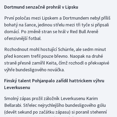
Stolní tenis
Dortmund senzačně prohrál v Lipsku
Triatlon
První poločas mezi Lipskem a Dortmundem nebyl příliš
bohatý na šance, jedinou střelu mezi tři tyče si připsali
Veslování
domácí. Po změně stran se hrál v Red Bull Areně
ofenzivnější fotbal.
Vodní slalom
Rozhodnout mohl hostující Schürrle, ale sedm minut
Volejbal
před koncem trefil pouze břevno. Naopak na druhé
straně přesně zamířil Keita, čímž rozhodl o překvapivé
Ostatní
výhře bundesligového nováčka.
Finský talent Pohjanpalo zařídil hattrickem výhru
Leverkusenu
Smolný zápas prožil záložník Leverkusenu Karim
Bellarabi. Střelec nejrychlejšího bundesligového gólu
(devět sekund po začátku zápasu) si poranil stehenní