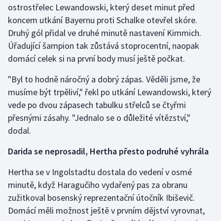
ostrostřelec Lewandowski, který deset minut před
koncem utkání Bayernu proti Schalke otevřel skóre.
Gymnastika
Druhý gól přidal ve druhé minutě nastavení Kimmich.
Úřadující šampion tak zůstává stoprocentní, naopak
Házená
domácí celek si na první body musí ještě počkat.
Jezdectví
"Byl to hodně náročný a dobrý zápas. Věděli jsme, že
musíme být trpěliví," řekl po utkání Lewandowski, který
Judo
vede po dvou zápasech tabulku střelců se čtyřmi
přesnými zásahy. "Jednalo se o důležité vítězství,"
Krasobruslení
dodal.
Lezení
Darida se neprosadil, Hertha přesto podruhé vyhrála
Lyže a snowboard
Hertha se v Ingolstadtu dostala do vedení v osmé
minutě, když Haragučiho vydařený pas za obranu
Moderní pětiboj
zužitkoval bosenský reprezentační útočník Ibiševič.
Domácí měli možnost ještě v prvním dějství vyrovnat,
Motorsport