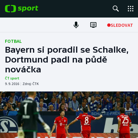
POPULÁRNÍ
SLEDOVAT
Fotbal
FOTBAL
Bayern si poradil se Schalke,
Hokej
Dortmund padl na půdě
nováčka
Tenis
ČT sport
Atletika
9. 9. 2016
|
Zdroj:
ČTK
Cyklistika
DALŠÍ SPORTY
Americký fotbal
NEPŘEHLÉDNĚTE