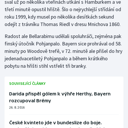
sval už po několika vteřinách utkání s Hamburkem a ve
třetí minutě opustil hřiště. Šlo o nejrychlejší střídání od
roku 1999, kdy musel po několika desítkách sekund
odejít z trávníku Thomas Riedl v dresu Mnichova 1860.
Radost ale Bellarabimu udělali spoluhráči, zejména pak
finský útočník Pohjanpalo. Bayern sice prohrával od 58.
minuty po Woodově trefě, v 72. minutě ale přišel do hry
jedenadvacetiletý Pohjanpalo a během krátkého
pobytu na hřišti stihl vstřelit tři branky.
SOUVISEJÍCÍ ČLÁNKY
Darida přispěl gólem k výhře Herthy, Bayern
rozcupoval Brémy
26. 8. 2016
České kvinteto jde v bundeslize do boje.