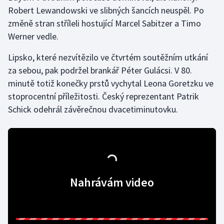
Robert Lewandowski ve slibných šancích neuspěl. Po
změně stran stříleli hostující Marcel Sabitzer a Timo
Gymnastika
Werner vedle.
Házená
Lipsko, které nezvítězilo ve čtvrtém soutěžním utkání
za sebou, pak podržel brankář Péter Gulácsi. V 80.
Jezdectví
minutě totiž konečky prstů vychytal Leona Goretzku ve
Judo
stoprocentní příležitosti. Český reprezentant Patrik
Schick odehrál závěrečnou dvacetiminutovku.
Krasobruslení
Lezení
Lyže a snowboard
Nahrávám video
Moderní pětiboj
Motorsport