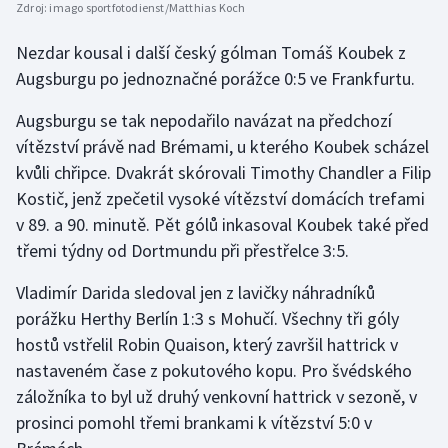
Zdroj:
imago sportfotodienst/Matthias Koch
Nezdar kousal i další český gólman Tomáš Koubek z
Augsburgu po jednoznačné porážce 0:5 ve Frankfurtu.
Augsburgu se tak nepodařilo navázat na předchozí
vítězství právě nad Brémami, u kterého Koubek scházel
kvůli chřipce. Dvakrát skórovali Timothy Chandler a Filip
Kostič, jenž zpečetil vysoké vítězství domácích trefami
v 89. a 90. minutě. Pět gólů inkasoval Koubek také před
třemi týdny od Dortmundu při přestřelce 3:5.
Vladimír Darida sledoval jen z lavičky náhradníků
porážku Herthy Berlín 1:3 s Mohučí. Všechny tři góly
hostů vstřelil Robin Quaison, který završil hattrick v
nastaveném čase z pokutového kopu. Pro švédského
záložníka to byl už druhý venkovní hattrick v sezoně, v
prosinci pomohl třemi brankami k vítězství 5:0 v