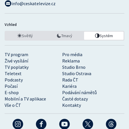
info@ceskatelevize.cz
Vzhled
Světlý
Tmavý
Systém
TV program
Pro média
Živé vysílání
Reklama
TV poplatky
Studio Brno
Teletext
Studio Ostrava
Podcasty
Rada ČT
Počasí
Kariéra
E-shop
Podávání námětů
Mobilní a TV aplikace
Časté dotazy
Vše o ČT
Kontakty