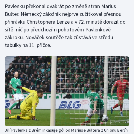
Pavlenku překonal dvakrát po změně stran Marius
Bülter. Německý záložník nejprve zužitkoval přesnou
přihrávku Christophera Lenze a v 72. minutě dorazil do
sítě míč po předchozím pohotovém Pavlenkově
zákroku. Nováček soutěže tak zůstává ve středu
tabulky na 11. příčce.
Jiří Pavlenka z Brém inkasuje gól od Mariuse Bültera z Unionu Berlín