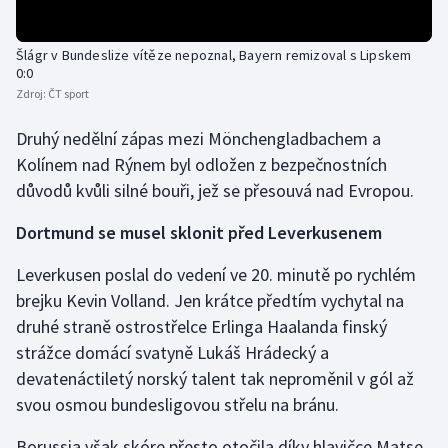
Olympijské hry
Šlágr v Bundeslize vítěze nepoznal, Bayern remizoval s Lipskem
0:0
Parasport
Zdroj:
ČT sport
Plavání
Druhý nedělní zápas mezi Mönchengladbachem a
Kolínem nad Rýnem byl odložen z bezpečnostních
Plážový volejbal
důvodů kvůli silné bouři, jež se přesouvá nad Evropou.
Ragby
Dortmund se musel sklonit před Leverkusenem
Rychlobruslení
Leverkusen poslal do vedení ve 20. minutě po rychlém
brejku Kevin Volland. Jen krátce předtím vychytal na
Rychlostní kanoistika
druhé straně ostrostřelce Erlinga Haalanda finský
strážce domácí svatyně Lukáš Hrádecký a
Short track
devatenáctiletý norský talent tak neproměnil v gól až
svou osmou bundesligovou střelu na bránu.
Sportovní střelba
Borussia však skóre přesto otočila díky hlavičce Matse