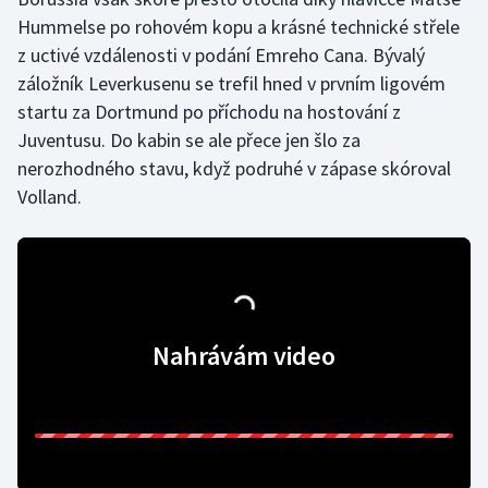
Stolní tenis
Hummelse po rohovém kopu a krásné technické střele
z uctivé vzdálenosti v podání Emreho Cana. Bývalý
Triatlon
záložník Leverkusenu se trefil hned v prvním ligovém
startu za Dortmund po příchodu na hostování z
Veslování
Juventusu. Do kabin se ale přece jen šlo za
nerozhodného stavu, když podruhé v zápase skóroval
Vodní slalom
Volland.
Volejbal
Ostatní
Nahrávám video