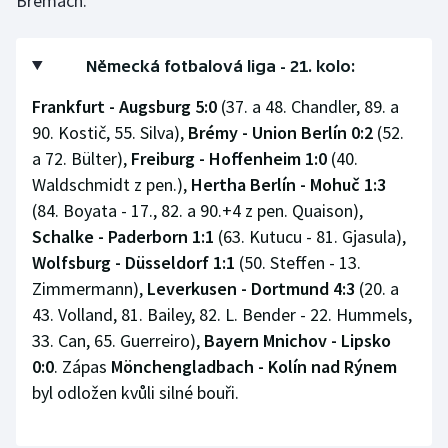
Brémách.
Německá fotbalová liga - 21. kolo:
Frankfurt - Augsburg 5:0
(37. a 48. Chandler, 89. a
90. Kostič, 55. Silva),
Brémy - Union Berlín 0:2
(52.
a 72. Bülter),
Freiburg - Hoffenheim 1:0
(40.
Waldschmidt z pen.),
Hertha Berlín - Mohuč 1:3
(84. Boyata - 17., 82. a 90.+4 z pen. Quaison),
Schalke - Paderborn 1:1
(63. Kutucu - 81. Gjasula),
Wolfsburg - Düsseldorf 1:1
(50. Steffen - 13.
Zimmermann),
Leverkusen - Dortmund 4:3
(20. a
43. Volland, 81. Bailey, 82. L. Bender - 22. Hummels,
33. Can, 65. Guerreiro),
Bayern Mnichov - Lipsko
0:0
. Zápas
Mönchengladbach - Kolín nad Rýnem
byl odložen kvůli silné bouři.