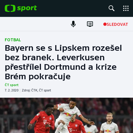
POPULÁRNÍ
SLEDOVAT
Fotbal
FOTBAL
Bayern se s Lipskem rozešel
Hokej
bez branek. Leverkusen
přestřílel Dortmund a krize
Tenis
Brém pokračuje
Atletika
ČT sport
7. 2. 2020
|
Zdroj:
ČTK
,
ČT sport
Cyklistika
DALŠÍ SPORTY
Americký fotbal
NEPŘEHLÉDNĚTE