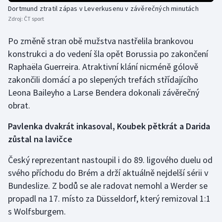
Dortmund ztratil zápas v Leverkusenu v závěrečných minutách
Zdroj:
ČT sport
Po změně stran obě mužstva nastřelila brankovou
konstrukci a do vedení šla opět Borussia po zakončení
Raphaëla Guerreira. Atraktivní klání nicméně gólově
zakončili domácí a po slepených trefách střídajícího
Leona Baileyho a Larse Bendera dokonali závěrečný
obrat.
Pavlenka dvakrát inkasoval, Koubek pětkrát a Darida
zůstal na lavičce
Český reprezentant nastoupil i do 89. ligového duelu od
svého příchodu do Brém a drží aktuálně nejdelší sérii v
Bundeslize. Z bodů se ale radovat nemohl a Werder se
propadl na 17. místo za Düsseldorf, který remizoval 1:1
s Wolfsburgem.