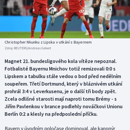
Baseball a softbal
Soutěže
Basketbal
Historické návraty
Biatlon
Aplikace ČT sport
Christopher Nkunku z Lipska v utkání s Bayernem
Boby a skeleton
AZ kvíz
Zdroj:
REUTERS/Andreas Gebert
Box
Magnet 21. bundesligového kola vítěze nepoznal.
Fotbalisté Bayernu Mnichov totiž remizovali 0:0 s
Curling
Lipskem a tabulku stále vedou o bod před nedělním
soupeřem. Třetí Dortmund, který v bláznivém utkání
Dostihy
prohrál 3:4 v Leverkusenu, je o další tři body zpět.
Zcela odlišné starosti mají naproti tomu Brémy - s
Florbal
Jiřím Pavlenkou v brance podlehly nováčkovi Unionu
Berlín 0:2 a klesly na předposlední příčku.
Futsal
Bayern v úvodním poločase dominoval, ale kanonýr
Golf