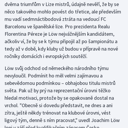
dvěma triumfům v Lize mistrů, údajně nevěří, že by se
něco takového mohlo povést do třetice, ale především
Gymnastika
mu vadí sedmnáctibodová ztráta na vedoucí FC
Barcelonu ve španělské lize. Pro prezidenta Realu
Házená
Florentina Péreze je Löw nejvážnějším kandidátem,
Jezdectví
ačkoliv ví, že by se k týmu připojil až po šampionátu a
tedy až v době, kdy kluby už budou v přípravě na nové
Judo
ročníky domácích i evropských soutěží.
Löw svůj odchod od německého národního týmu
Krasobruslení
nevyloučil. Podmínit ho měl velmi zajímavou a
Lezení
sebevědomou podmínkou – obhajobou titulu mistrů
světa. Pak už by prý na reprezentační úrovni těžko
Lyže a snowboard
hledal motivaci, protože by se opakovaně dostal na
vrchol. "Obecně si dovedu představit, ne dnes a ani
Moderní pětiboj
zítra, ještě někdy trénovat na klubové úrovni, vést
ligový tým, denně s ním pracovat," uvedl Joachim Löw
Motorsport
loni v září před kvalifikačním zápasem Česko –