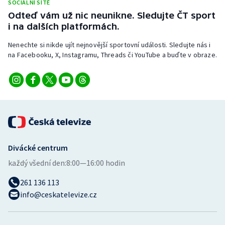
SOCIÁLNÍ SÍTĚ
Odteď vám už nic neunikne. Sledujte ČT sport
i na dalších platformách.
Nenechte si nikde ujít nejnovější sportovní události. Sledujte nás i
na Facebooku, X, Instagramu, Threads či YouTube a buďte v obraze.
Divácké centrum
každý všední den:
8:00—16:00 hodin
261 136 113
info@ceskatelevize.cz