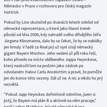
Německo v Praze v rozhovoru pro český magazín
Olympijské hry
Hattrick.
Parasport
Pokud by Löw skutečně po dvanácti letech odešel od
německé reprezentace, u které jako hlavní trenér
Plavání
působí od léta 2006, kdy nahradil svého dřívějšího šéfa
Jürgena Klinsmanna, dalo by se čekat, že by se nabídky
Plážový volejbal
jen hrnuly. V řadě za Real prý už nyní stojí německý
gigant Bayern Mnichov. Jeho vedení už půl roku řeší,
Ragby
koho přivede na místo oblíbeného Juppa Heynckese,
Rychlobruslení
který naskočil loni na podzim jako záskok po
odvolaném Italovi Carlu Ancelottim a pravil, že pomůže
Rychlostní kanoistika
jen do konce této sezony. Dál už ne. A nic a nikdo ho prý
nezviklá.
Short track
"Pokud Jupp Heynckes definitivně odmítne, jsem si
Sportovní střelba
jistý, že Bayern má plán B a aktivně na něm pracuje,"
tvrdí Lothar Matthäus, bývalá německá ikona,