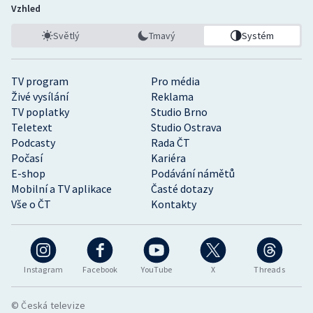
Vzhled
Světlý
Tmavý
Systém
TV program
Pro média
Živé vysílání
Reklama
TV poplatky
Studio Brno
Teletext
Studio Ostrava
Podcasty
Rada ČT
Počasí
Kariéra
E-shop
Podávání námětů
Mobilní a TV aplikace
Časté dotazy
Vše o ČT
Kontakty
Instagram
Facebook
YouTube
X
Threads
© Česká televize