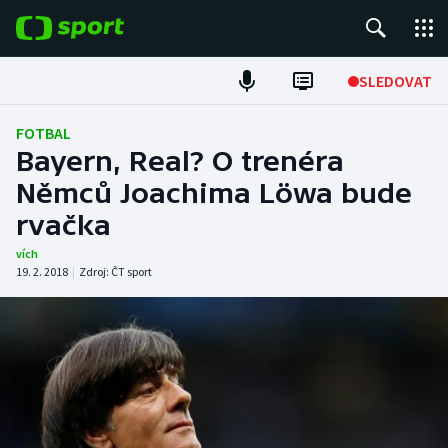
POPULÁRNÍ
SLEDOVAT
Fotbal
FOTBAL
Bayern, Real? O trenéra
Hokej
Němců Joachima Löwa bude
rvačka
Tenis
vích
Atletika
19. 2. 2018
|
Zdroj:
ČT sport
Cyklistika
DALŠÍ SPORTY
Americký fotbal
NEPŘEHLÉDNĚTE