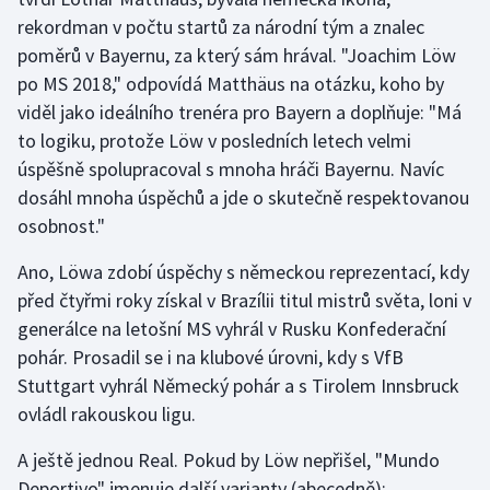
Stolní tenis
rekordman v počtu startů za národní tým a znalec
poměrů v Bayernu, za který sám hrával. "Joachim Löw
Triatlon
po MS 2018," odpovídá Matthäus na otázku, koho by
viděl jako ideálního trenéra pro Bayern a doplňuje: "Má
Veslování
to logiku, protože Löw v posledních letech velmi
úspěšně spolupracoval s mnoha hráči Bayernu. Navíc
Vodní slalom
dosáhl mnoha úspěchů a jde o skutečně respektovanou
osobnost."
Volejbal
Ano, Löwa zdobí úspěchy s německou reprezentací, kdy
Ostatní
před čtyřmi roky získal v Brazílii titul mistrů světa, loni v
generálce na letošní MS vyhrál v Rusku Konfederační
pohár. Prosadil se i na klubové úrovni, kdy s VfB
Stuttgart vyhrál Německý pohár a s Tirolem Innsbruck
ovládl rakouskou ligu.
A ještě jednou Real. Pokud by Löw nepřišel, "Mundo
Deportivo" jmenuje další varianty (abecedně):