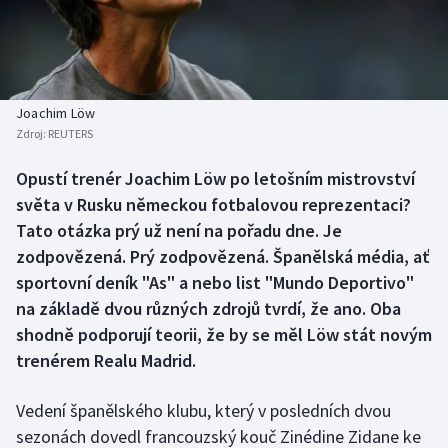
Baseball a softbal
Soutěže
Basketbal
Historické návraty
Biatlon
Aplikace ČT sport
Joachim Löw
Zdroj:
REUTERS
Boby a skeleton
AZ kvíz
Opustí trenér Joachim Löw po letošním mistrovství
světa v Rusku německou fotbalovou reprezentaci?
Box
Tato otázka prý už není na pořadu dne. Je
Curling
zodpovězená. Prý zodpovězená. Španělská média, ať
sportovní deník "As" a nebo list "Mundo Deportivo"
Dostihy
na základě dvou různých zdrojů tvrdí, že ano. Oba
shodně podporují teorii, že by se měl Löw stát novým
Florbal
trenérem Realu Madrid.
Futsal
Vedení španělského klubu, který v posledních dvou
sezonách dovedl francouzský kouč Zinédine Zidane ke
Golf