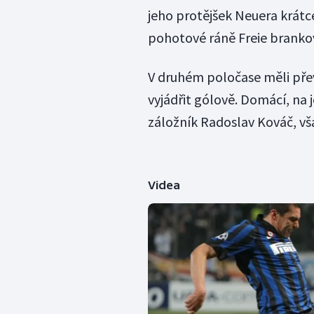
jeho protějšek Neuera krátce
pohotové ráně Freie branko
V druhém poločase měli převa
vyjádřit gólově. Domácí, na j
záložník Radoslav Kováč, vša
Videa