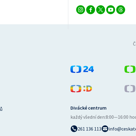
Č
Divácké centrum
ů
každý všední den:
8:00—16:00 ho
261 136 113
info@ceskate