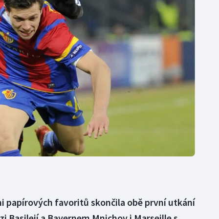
Moderní pětiboj
Triatlon
Motorsport
Veslování
Olympijské hry
Vodní slalom
Parasport
Volejbal
Plavání
Ostatní
Plážový volejbal
mi papírových favoritů skončila obě první utkání
 Basilejí a Bayernem Mnichov i Marseille s