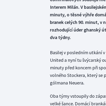
Interem Milán. V basilejském
minuty, o těsné výhře domác
branek celých 90. minut, v 
rozhodující úder ghanský ú
dva týdny.
Basilej v posledním utkání 
United a nyní tu švýcarský ou
minuty před koncem při spol
volného Stockera, který se p
gólmana Neuera.
Oba týmy vstoupily do zápas
velké šance. Domácí branká