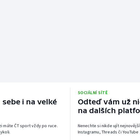
SOCIÁLNÍ SÍTĚ
 sebe i na velké
Odteď vám už nic
na dalších platf
izi máte ČT sport vždy po ruce.
Nenechte si nikde ujít nejnovější
ykoli.
Instagramu, Threads či YouTube 