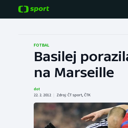
POPULÁRNÍ
DALŠÍ SPORTY
Fotbal
Americký fotbal
FOTBAL
Basilej porazil
Hokej
Baseball a softbal
na Marseille
Tenis
Basketbal
Atletika
Biatlon
dot
22. 2. 2012
|
Zdroj:
ČT sport
,
ČTK
Cyklistika
Boby a skeleton
Box