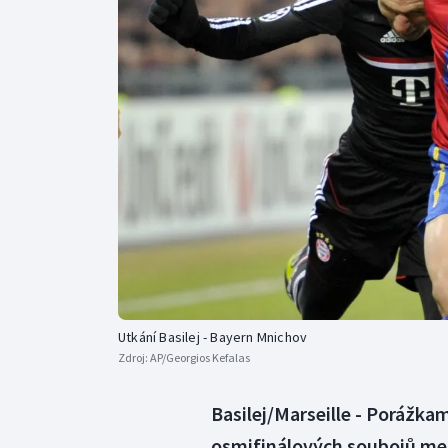
Curling
Dostihy
Florbal
Futsal
Golf
Gymnastika
Utkání Basilej - Bayern Mnichov
Zdroj:
AP/Georgios Kefalas
Basilej/Marseille - Porážka
osmifinálových soubojů mezi