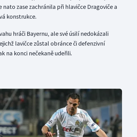
 nato zase zachránila při hlavičce Dragoviče a
vá konstrukce.
hu hráči Bayernu, ale své úsilí nedokázali
ejichž lavičce zůstal obránce či defenzivní
k na konci nečekaně udeřili.