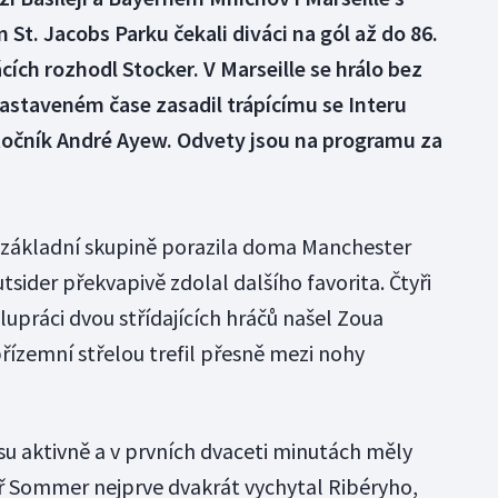
 St. Jacobs Parku čekali diváci na gól až do 86.
ích rozhodl Stocker. V Marseille se hrálo bez
nastaveném čase zasadil trápícímu se Interu
točník André Ayew. Odvety jsou na programu za
v základní skupině porazila doma Manchester
tsider překvapivě zdolal dalšího favorita. Čtyři
upráci dvou střídajících hráčů našel Zoua
řízemní střelou trefil přesně mezi nohy
u aktivně a v prvních dvaceti minutách měly
ř Sommer nejprve dvakrát vychytal Ribéryho,