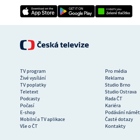
TV program
Pro média
Živé vysílání
Reklama
TV poplatky
Studio Brno
Teletext
Studio Ostrava
Podcasty
Rada ČT
Počasí
Kariéra
E-shop
Podávání námět
Mobilní a TV aplikace
Časté dotazy
Vše o ČT
Kontakty