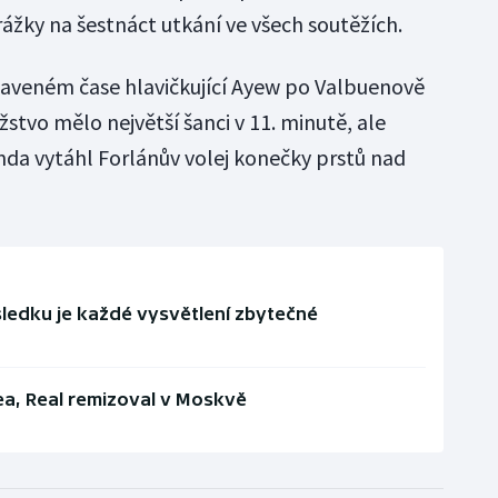
orážky na šestnáct utkání ve všech soutěžích.
astaveném čase hlavičkující Ayew po Valbuenově
tvo mělo největší šanci v 11. minutě, ale
a vytáhl Forlánův volej konečky prstů nad
sledku je každé vysvětlení zbytečné
sea, Real remizoval v Moskvě