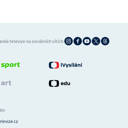
eská televize na sociálních sítích:
din
levize.cz