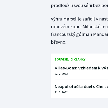
prodloužili svou sérii bez p
Výhru Marseille zařídil v n
rohovém kopu. Milánské mužs
francouzský gólman Mandand
břevno.
SOUVISEJÍCÍ ČLÁNKY
Villas-Boas: Vzhledem k vý
22. 2. 2012
Neapol otočila duel s Chel
21. 2. 2012