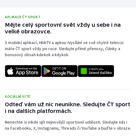
Olympijské hry
APLIKACE ČT SPORT
Parasport
Mějte celý sportovní svět vždy u sebe i na
velké obrazovce.
Plavání
S mobilní aplikací, HbbTV a apkou iVysílání ve své chytré televizi
máte ČT sport vždy po ruce. Sledujte přímé přenosy, články a
Plážový volejbal
bonusový obsah kdekoli a kdykoli.
Ragby
Rychlobruslení
Rychlostní kanoistika
SOCIÁLNÍ SÍTĚ
Odteď vám už nic neunikne. Sledujte ČT sport
i na dalších platformách.
Short track
Nenechte si nikde ujít nejnovější sportovní události. Sledujte nás i
Sportovní střelba
na Facebooku, X, Instagramu, Threads či YouTube a buďte v obraze.