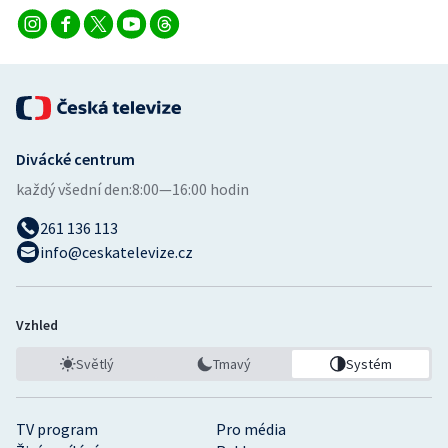
Stolní tenis
Triatlon
Veslování
Vodní slalom
Divácké centrum
každý všední den:
8:00—16:00 hodin
Volejbal
261 136 113
info@ceskatelevize.cz
Ostatní
Vzhled
Světlý
Tmavý
Systém
TV program
Pro média