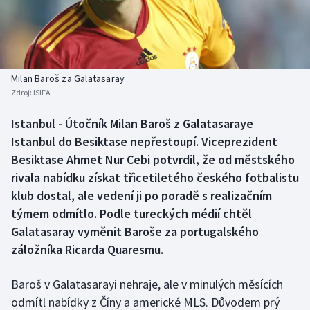
Baseball a softbal
Soutěže
Basketbal
Historické návraty
Biatlon
Aplikace ČT sport
Milan Baroš za Galatasaray
Zdroj:
ISIFA
Boby a skeleton
AZ kvíz
Istanbul - Útočník Milan Baroš z Galatasaraye
Istanbul do Besiktase nepřestoupí. Viceprezident
Box
Besiktase Ahmet Nur Cebi potvrdil, že od městského
Curling
rivala nabídku získat třicetiletého českého fotbalistu
klub dostal, ale vedení ji po poradě s realizačním
Dostihy
týmem odmítlo. Podle tureckých médií chtěl
Galatasaray vyměnit Baroše za portugalského
Florbal
záložníka Ricarda Quaresmu.
Futsal
Baroš v Galatasarayi nehraje, ale v minulých měsících
odmítl nabídky z Číny a americké MLS. Důvodem prý
Golf