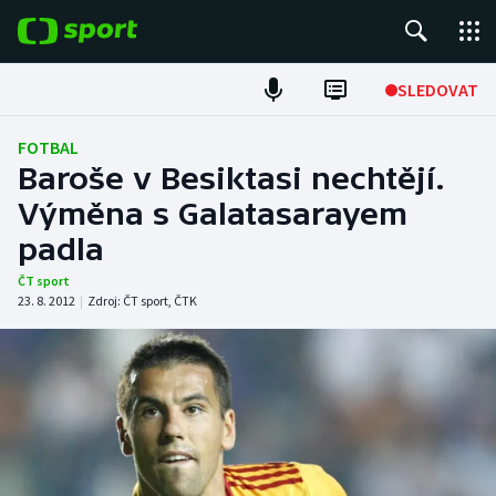
POPULÁRNÍ
SLEDOVAT
Fotbal
FOTBAL
Baroše v Besiktasi nechtějí.
Hokej
Výměna s Galatasarayem
padla
Tenis
ČT sport
Atletika
23. 8. 2012
|
Zdroj:
ČT sport
,
ČTK
Cyklistika
DALŠÍ SPORTY
Americký fotbal
NEPŘEHLÉDNĚTE