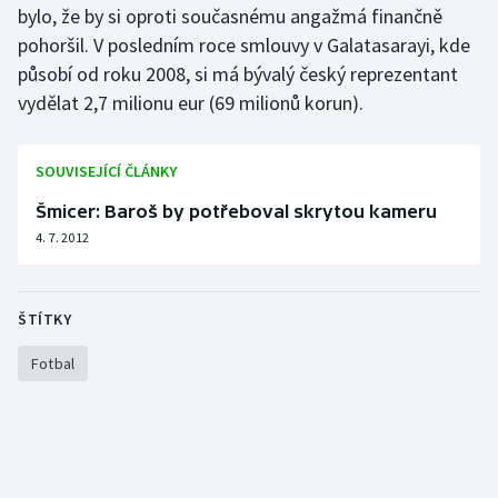
bylo, že by si oproti současnému angažmá finančně
pohoršil. V posledním roce smlouvy v Galatasarayi, kde
Gymnastika
působí od roku 2008, si má bývalý český reprezentant
vydělat 2,7 milionu eur (69 milionů korun).
Házená
Jezdectví
SOUVISEJÍCÍ ČLÁNKY
Judo
Šmicer: Baroš by potřeboval skrytou kameru
4. 7. 2012
Krasobruslení
Lezení
ŠTÍTKY
Fotbal
Lyže a snowboard
Moderní pětiboj
Motorsport