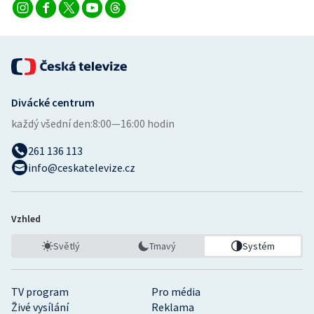
Divácké centrum
každý všední den:
8:00—16:00 hodin
261 136 113
info@ceskatelevize.cz
Vzhled
Světlý
Tmavý
Systém
TV program
Pro média
Živé vysílání
Reklama