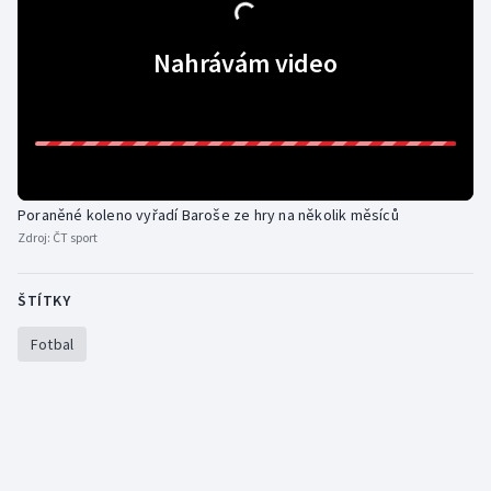
Olympijské hry
Nahrávám video
Parasport
Plavání
Plážový volejbal
Poraněné koleno vyřadí Baroše ze hry na několik měsíců
Zdroj:
ČT sport
Ragby
Rychlobruslení
ŠTÍTKY
Fotbal
Rychlostní kanoistika
Short track
Sportovní střelba