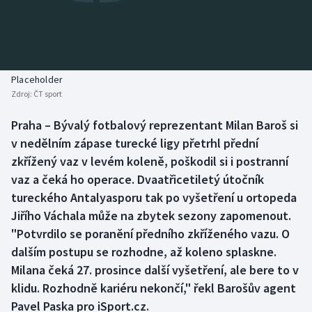
Baseball a softbal
Soutěže
Basketbal
Historické návraty
Biatlon
Aplikace ČT sport
Placeholder
Zdroj:
ČT sport
Boby a skeleton
AZ kvíz
Praha – Bývalý fotbalový reprezentant Milan Baroš si
v nedělním zápase turecké ligy přetrhl přední
Box
zkřížený vaz v levém koleně, poškodil si i postranní
Curling
vaz a čeká ho operace. Dvaatřicetiletý útočník
tureckého Antalyasporu tak po vyšetření u ortopeda
Dostihy
Jiřího Váchala může na zbytek sezony zapomenout.
"Potvrdilo se poranění předního zkříženého vazu. O
Florbal
dalším postupu se rozhodne, až koleno splaskne.
Milana čeká 27. prosince další vyšetření, ale bere to v
Futsal
klidu. Rozhodně kariéru nekončí," řekl Barošův agent
Pavel Paska pro iSport.cz.
Golf