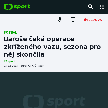
POPULÁRNÍ
SLEDOVAT
Fotbal
FOTBAL
Baroše čeká operace
Hokej
zkříženého vazu, sezona pro
něj skončila
Tenis
ČT sport
Atletika
23. 12. 2013
|
Zdroj:
ČTK
,
ČT sport
Cyklistika
DALŠÍ SPORTY
Americký fotbal
NEPŘEHLÉDNĚTE