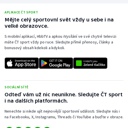
Stolní tenis
APLIKACE ČT SPORT
Triatlon
Mějte celý sportovní svět vždy u sebe i na
velké obrazovce.
Veslování
S mobilní aplikací, HbbTV a apkou iVysílání ve své chytré televizi
máte ČT sport vždy po ruce. Sledujte přímé přenosy, články a
Vodní slalom
bonusový obsah kdekoli a kdykoli.
Volejbal
Ostatní
SOCIÁLNÍ SÍTĚ
Odteď vám už nic neunikne. Sledujte ČT sport
i na dalších platformách.
Nenechte si nikde ujít nejnovější sportovní události. Sledujte nás i
na Facebooku, X, Instagramu, Threads či YouTube a buďte v obraze.