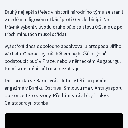
Druhý nejlepší střelec v historii národního týmu se zranil
Gymnastika
v nedělním ligovém utkání proti Genclerbirligi. Na
trávník vyběhl v úvodu druhé půle za stavu 0:2, ale už po
Házená
třech minutách musel střídat.
Jezdectví
Vyšetření dnes dopoledne absolvoval u ortopeda Jiřího
Váchala. Operaci by měl během nejbližších týdnů
Judo
podstoupit buď v Praze, nebo v německém Augsburgu.
Po ní si nejméně půl roku nezahraje.
Krasobruslení
Do Turecka se Baroš vrátil letos v létě po jarním
Lezení
angažmá v Baníku Ostrava. Smlouvu má v Antalyasporu
do konce této sezony. Předtím strávil čtyři roky v
Lyže a snowboard
Galatasarayi Istanbul.
Moderní pětiboj
Motorsport