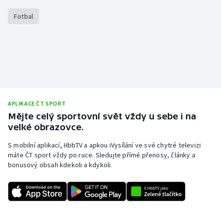
Olympijské hry
Fotbal
Parasport
Plavání
Plážový volejbal
APLIKACE ČT SPORT
Ragby
Mějte celý sportovní svět vždy u sebe i na
velké obrazovce.
Rychlobruslení
S mobilní aplikací, HbbTV a apkou iVysílání ve své chytré televizi
máte ČT sport vždy po ruce. Sledujte přímé přenosy, články a
Rychlostní kanoistika
bonusový obsah kdekoli a kdykoli.
Short track
Sportovní střelba