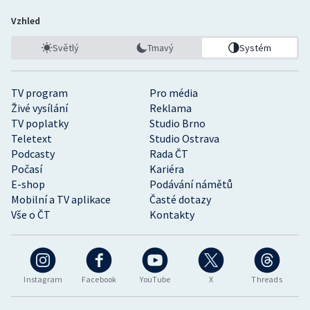
Vzhled
Světlý
Tmavý
Systém
TV program
Pro média
Živé vysílání
Reklama
TV poplatky
Studio Brno
Teletext
Studio Ostrava
Podcasty
Rada ČT
Počasí
Kariéra
E-shop
Podávání námětů
Mobilní a TV aplikace
Časté dotazy
Vše o ČT
Kontakty
Instagram
Facebook
YouTube
X
Threads