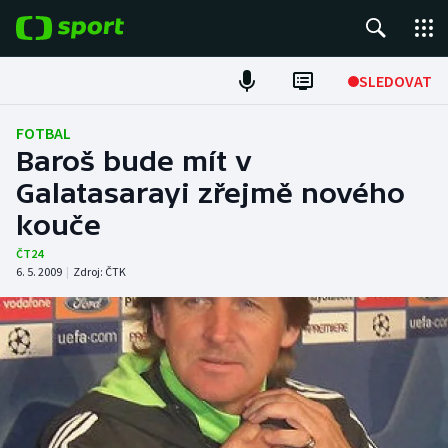
POPULÁRNÍ
SLEDOVAT
Fotbal
FOTBAL
Baroš bude mít v
Hokej
Galatasarayi zřejmě nového
kouče
Tenis
ČT24
Atletika
6. 5. 2009
|
Zdroj:
ČTK
Cyklistika
DALŠÍ SPORTY
Americký fotbal
NEPŘEHLÉDNĚTE