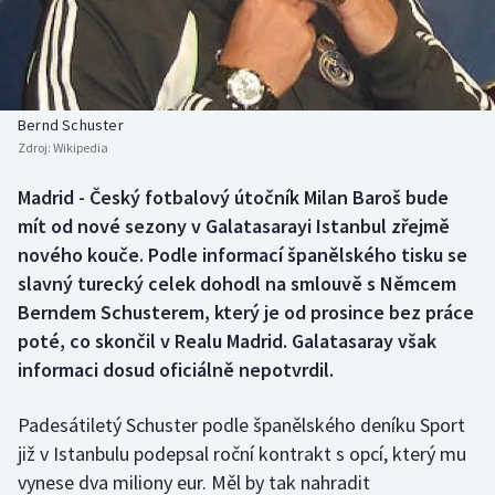
Baseball a softbal
Soutěže
Basketbal
Historické návraty
Biatlon
Aplikace ČT sport
Bernd Schuster
Zdroj:
Wikipedia
Boby a skeleton
AZ kvíz
Madrid - Český fotbalový útočník Milan Baroš bude
mít od nové sezony v Galatasarayi Istanbul zřejmě
Box
nového kouče. Podle informací španělského tisku se
Curling
slavný turecký celek dohodl na smlouvě s Němcem
Berndem Schusterem, který je od prosince bez práce
Dostihy
poté, co skončil v Realu Madrid. Galatasaray však
informaci dosud oficiálně nepotvrdil.
Florbal
Padesátiletý Schuster podle španělského deníku Sport
Futsal
již v Istanbulu podepsal roční kontrakt s opcí, který mu
vynese dva miliony eur. Měl by tak nahradit
Golf