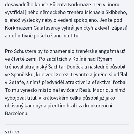
dosavadního kouče Bülenta Korkmaze. Ten v únoru
vystřídal jiného německého trenéra Michaela Skibbeho,
Gymnastika
s jehož výsledky nebylo vedení spokojeno. Jenže pod
Korkmazem Galatasaray vyhrál jen čtyři z devíti zápasů
Házená
a definitivně přišel o šanci na titul.
Jezdectví
Pro Schustera by to znamenalo trenérské angažmá už
Judo
ve čtvrté zemi. Po začátcích v Kolíně nad Rýnem
trénoval ukrajinský Šachtar Doněck a následně působil
Krasobruslení
ve Španělsku, kde vedl Xerez, Levante a jméno si udělal
v Getafe, s nímž předváděl atraktivní a efektivní fotbal.
Lezení
To mu vyneslo místo na lavičce v Realu Madrid, s nímž
vybojoval titul. V královském celku působil již jako
Lyže a snowboard
obávaný kanonýr a předtím hrál i za konkurenční
Barcelonu.
Moderní pětiboj
Motorsport
ŠTÍTKY