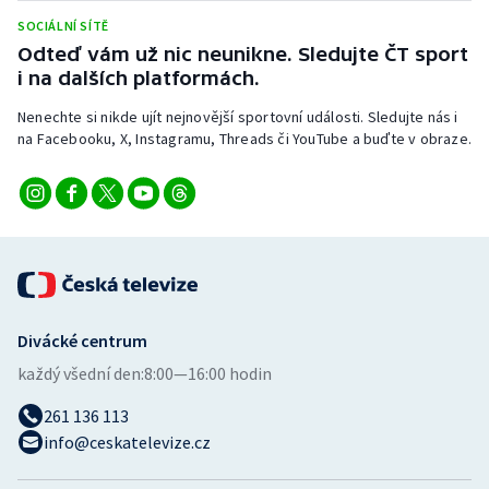
Stolní tenis
SOCIÁLNÍ SÍTĚ
Odteď vám už nic neunikne. Sledujte ČT sport
Triatlon
i na dalších platformách.
Nenechte si nikde ujít nejnovější sportovní události. Sledujte nás i
Veslování
na Facebooku, X, Instagramu, Threads či YouTube a buďte v obraze.
Vodní slalom
Volejbal
Ostatní
Divácké centrum
každý všední den:
8:00—16:00 hodin
261 136 113
info@ceskatelevize.cz