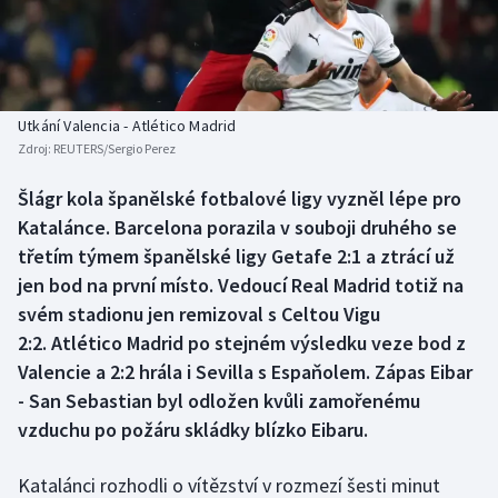
Baseball a softbal
Soutěže
Basketbal
Historické návraty
Biatlon
Aplikace ČT sport
Utkání Valencia - Atlético Madrid
Zdroj:
REUTERS/Sergio Perez
Boby a skeleton
AZ kvíz
Šlágr kola španělské fotbalové ligy vyzněl lépe pro
Katalánce. Barcelona porazila v souboji druhého se
Box
třetím týmem španělské ligy Getafe 2:1 a ztrácí už
Curling
jen bod na první místo. Vedoucí Real Madrid totiž na
svém stadionu jen remizoval s Celtou Vigu
Dostihy
2:2. Atlético Madrid po stejném výsledku veze bod z
Valencie a 2:2 hrála i Sevilla s Espaňolem. Zápas Eibar
Florbal
- San Sebastian byl odložen kvůli zamořenému
vzduchu po požáru skládky blízko Eibaru.
Futsal
Katalánci rozhodli o vítězství v rozmezí šesti minut
Golf