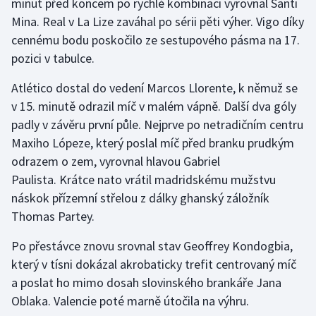
minut před koncem po rychlé kombinaci vyrovnal Santi
Mina. Real v La Lize zaváhal po sérii pěti výher. Vigo díky
Olympijské hry
cennému bodu poskočilo ze sestupového pásma na 17.
Parasport
pozici v tabulce.
Atlético dostal do vedení Marcos Llorente, k němuž se
Plavání
v 15. minutě odrazil míč v malém vápně. Další dva góly
Plážový volejbal
padly v závěru první půle. Nejprve po netradičním centru
Maxiho Lópeze, který poslal míč před branku prudkým
Ragby
odrazem o zem, vyrovnal hlavou Gabriel
Paulista. Krátce nato vrátil madridskému mužstvu
Rychlobruslení
náskok přízemní střelou z dálky ghanský záložník
Thomas Partey.
Rychlostní kanoistika
Po přestávce znovu srovnal stav Geoffrey Kondogbia,
Short track
který v tísni dokázal akrobaticky trefit centrovaný míč
a poslat ho mimo dosah slovinského brankáře Jana
Sportovní střelba
Oblaka. Valencie poté marně útočila na výhru.