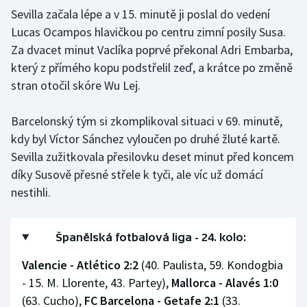
Stolní tenis
Sevilla začala lépe a v 15. minutě ji poslal do vedení
Lucas Ocampos hlavičkou po centru zimní posily Susa.
Triatlon
Za dvacet minut Vaclíka poprvé překonal Adri Embarba,
který z přímého kopu podstřelil zeď, a krátce po změně
Veslování
stran otočil skóre Wu Lej.
Vodní slalom
Barcelonský tým si zkomplikoval situaci v 69. minutě,
kdy byl Víctor Sánchez vyloučen po druhé žluté kartě.
Volejbal
Sevilla zužitkovala přesilovku deset minut před koncem
díky Susově přesné střele k tyči, ale víc už domácí
Ostatní
nestihli.
Španělská fotbalová liga - 24. kolo:
Valencie - Atlético 2:2
(40. Paulista, 59. Kondogbia
- 15. M. Llorente, 43. Partey),
Mallorca - Alavés 1:0
(63. Cucho),
FC Barcelona - Getafe 2:1
(33.