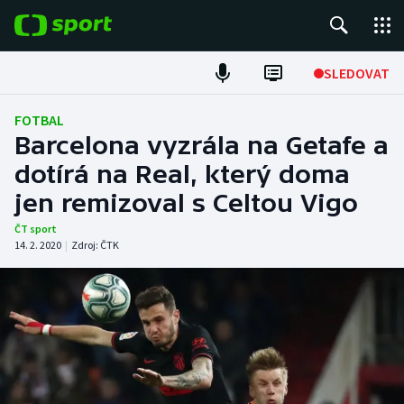
POPULÁRNÍ
SLEDOVAT
Fotbal
FOTBAL
Barcelona vyzrála na Getafe a
Hokej
dotírá na Real, který doma
jen remizoval s Celtou Vigo
Tenis
ČT sport
Atletika
14. 2. 2020
|
Zdroj:
ČTK
Cyklistika
DALŠÍ SPORTY
Americký fotbal
NEPŘEHLÉDNĚTE