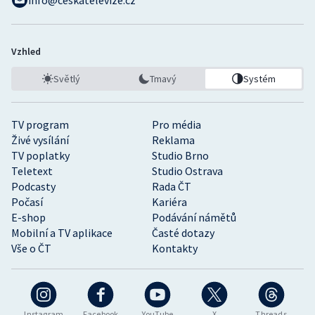
info@ceskatelevize.cz
Vzhled
Světlý
Tmavý
Systém
TV program
Pro média
Živé vysílání
Reklama
TV poplatky
Studio Brno
Teletext
Studio Ostrava
Podcasty
Rada ČT
Počasí
Kariéra
E-shop
Podávání námětů
Mobilní a TV aplikace
Časté dotazy
Vše o ČT
Kontakty
Instagram
Facebook
YouTube
X
Threads