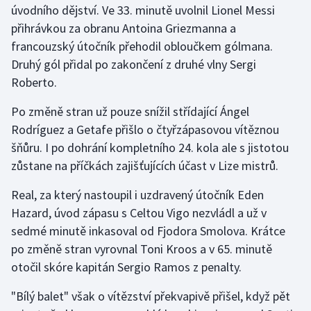
úvodního dějství. Ve 33. minutě uvolnil Lionel Messi
přihrávkou za obranu Antoina Griezmanna a
Gymnastika
francouzský útočník přehodil obloučkem gólmana.
Druhý gól přidal po zakončení z druhé vlny Sergi
Házená
Roberto.
Jezdectví
Po změně stran už pouze snížil střídající Ángel
Rodríguez a Getafe přišlo o čtyřzápasovou vítěznou
Judo
šňůru. I po dohrání kompletního 24. kola ale s jistotou
zůstane na příčkách zajišťujících účast v Lize mistrů.
Krasobruslení
Real, za který nastoupil i uzdravený útočník Eden
Lezení
Hazard, úvod zápasu s Celtou Vigo nezvládl a už v
sedmé minutě inkasoval od Fjodora Smolova. Krátce
Lyže a snowboard
po změně stran vyrovnal Toni Kroos a v 65. minutě
Moderní pětiboj
otočil skóre kapitán Sergio Ramos z penalty.
"Bílý balet" však o vítězství překvapivě přišel, když pět
Motorsport