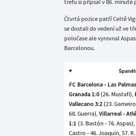
trefu si připsal v 86. minut
Čtvrtá pozice patří Celtě Vig
se dostali do vedení už ve 
poločase ale vyrovnal Aspas
Barcelonou.
Španěls
FC Barcelona - Las Palmas
Granada 1:0
(26. Mustafi),
Vallecano 3:2
(23. Gameiro,
68. Guerra),
Villarreal - At
1:1
(3. Bastón - 76. Aspas),
Castro - 46. Joaquín, 57. R.