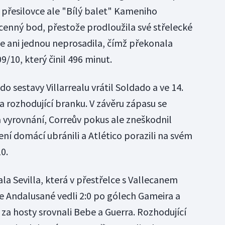
 přesilovce ale "Bílý balet" Kameniho
cenný bod, přestože prodloužila své střelecké
se ani jednou neprosadila, čímž překonala
9/10, který činil 496 minut.
 sestavy Villarrealu vrátil Soldado a ve 14.
a rozhodující branku. V závěru zápasu se
a vyrovnání, Correův pokus ale zneškodnil
í domácí ubránili a Atlético porazili na svém
0.
ala Sevilla, která v přestřelce s Vallecanem
ice Andalusané vedli 2:0 po gólech Gameira a
za hosty srovnali Bebe a Guerra. Rozhodující