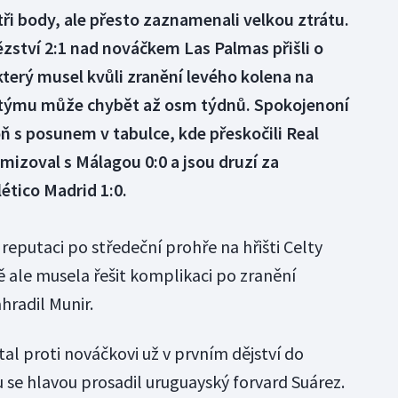
tři body, ale přesto zaznamenali velkou ztrátu.
ězství 2:1 nad nováčkem Las Palmas přišli o
terý musel kvůli zranění levého kolena na
a týmu může chybět až osm týdnů. Spokojenoní
 s posunem v tabulce, kde přeskočili Real
izoval s Málagou 0:0 a jsou druzí za
lético Madrid 1:0.
 reputaci po středeční prohře na hřišti Celty
tě ale musela řešit komplikaci po zranění
hradil Munir.
tal proti nováčkovi už v prvním dějství do
 se hlavou prosadil uruguayský forvard Suárez.