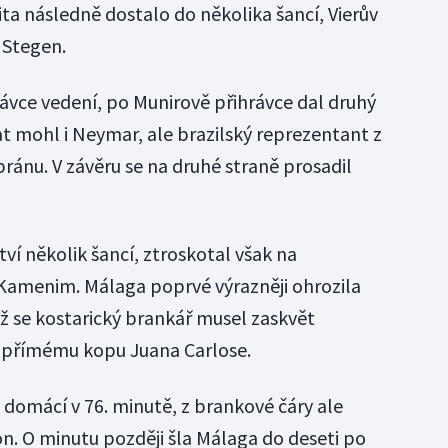
rita následně dostalo do několika šancí, Vierův
 Stegen.
távce vedení, po Munirově přihrávce dal druhý
at mohl i Neymar, ale brazilský reprezentant z
bránu. V závěru se na druhé straně prosadil
ství několik šancí, ztroskotal však na
Kamenim. Málaga poprvé výrazněji ohrozila
ž se kostarický brankář musel zaskvět
přímému kopu Juana Carlose.
 domácí v 76. minutě, z brankové čáry ale
. O minutu později šla Málaga do deseti po