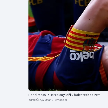
Curling
Dostihy
Florbal
Futsal
Golf
Gymnastika
Lionel Messi z Barcelony leží v bolestech na zemi
Zdroj:
ČTK/AP/Manu Fernandez