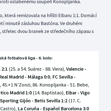
ě proti oslabenému soupeři Konopljanka.
o, která remizovala na hřišti Eibaru 1:1. Domácí
třetí minutě zásluhou Bastóna. Ve druhém
, střelec dvou branek ze středečního zápasu s
ká fotbalová liga - 6. kolo:
 2:1
(25. a 54. Suárez - 88. Viera),
Valencie -
Real Madrid - Málaga 0:0
,
FC Sevilla -
 45.+1 N'Zonzi, 86. Konopljanka - 51. Bebe,
lético Madrid 1:0
(14. Baptistao),
Eibar - Vigo
Sporting Gijón - Betis Sevilla 1:2
(17. C.
 Castro),
La Coruňa - Espaňol Barcelona 3:0