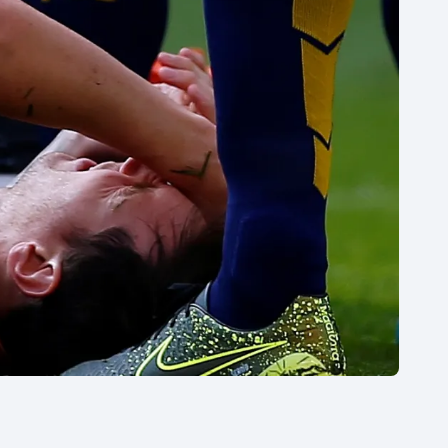
Moderní pětiboj
Triatlon
Motorsport
Veslování
Olympijské hry
Vodní slalom
Parasport
Volejbal
Plavání
Ostatní
Plážový volejbal