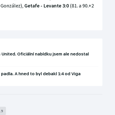
í González),
Getafe - Levante 3:0
(81. a 90.+2
 United. Oficiální nabídku jsem ale nedostal
padla. A hned to byl debakl 1:4 od Viga
19