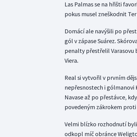
Las Palmas se na hřišti favo
pokus musel zneškodnit Ter
Domácí ale navýšili po přes
gól v zápase Suárez. Skórov
penalty přestřelil Varasovu 
Viera.
Real si vytvořil v prvním děj
nepřesnostech i gólmanovi 
Navase až po přestávce, kdy
povedeným zákrokem proti 
Velmi blízko rozhodnutí byli
odkopl míč obránce Weligton