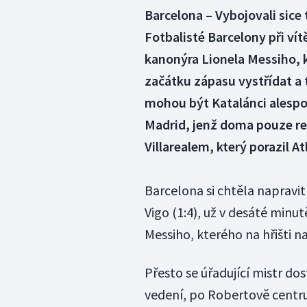
Barcelona – Vybojovali sice 
Fotbalisté Barcelony při vít
kanonýra Lionela Messiho, k
začátku zápasu vystřídat 
mohou být Katalánci alespoň
Madrid, jenž doma pouze rem
Villarealem, který porazil At
Barcelona si chtěla napravit
Vigo (1:4), už v desáté minu
Messiho, kterého na hřišti na
Přesto se úřadující mistr dos
vedení, po Robertově centru