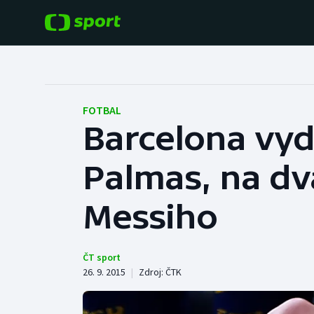
POPULÁRNÍ
DALŠÍ SPORTY
Fotbal
Americký fotbal
FOTBAL
Barcelona vyd
Hokej
Baseball a softbal
Palmas, na dva
Tenis
Basketbal
Atletika
Messiho
Biatlon
Cyklistika
Boby a skeleton
ČT sport
26. 9. 2015
|
Zdroj:
ČTK
Box