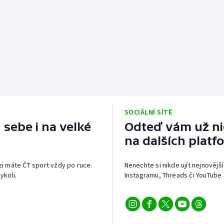
SOCIÁLNÍ SÍTĚ
 sebe i na velké
Odteď vám už nic
na dalších platf
izi máte ČT sport vždy po ruce.
Nenechte si nikde ujít nejnovější
ykoli.
Instagramu, Threads či YouTube 