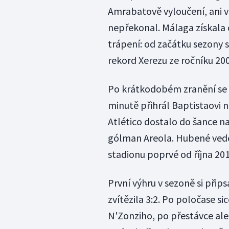
Amrabatově vyloučení, ani v
nepřekonal. Málaga získala 
trápení: od začátku sezony 
rekord Xerezu ze ročníku 200
Po krátkodobém zranění se do
minutě přihrál Baptistaovi n
Atlético dostalo do šance n
gólman Areola. Hubené veden
stadionu poprvé od října 201
První výhru v sezoně si přips
zvítězila 3:2. Po poločase s
N'Zonziho, po přestávce ale 