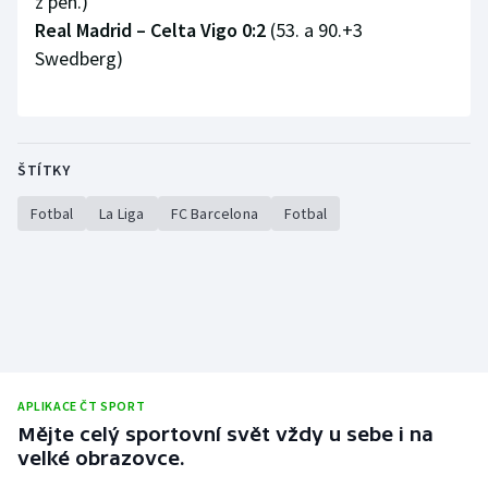
z pen.)
Stolní tenis
Real Madrid – Celta Vigo 0:2
(53. a 90.+3
Swedberg)
Triatlon
Veslování
ŠTÍTKY
Vodní slalom
Fotbal
La Liga
FC Barcelona
Fotbal
Volejbal
Ostatní
APLIKACE ČT SPORT
Mějte celý sportovní svět vždy u sebe i na
velké obrazovce.