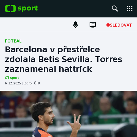
POPULÁRNÍ
SLEDOVAT
Fotbal
FOTBAL
Barcelona v přestřelce
Hokej
zdolala Betis Sevilla. Torres
zaznamenal hattrick
Tenis
ČT sport
Atletika
6. 12. 2025
|
Zdroj:
ČTK
Cyklistika
DALŠÍ SPORTY
Americký fotbal
NEPŘEHLÉDNĚTE