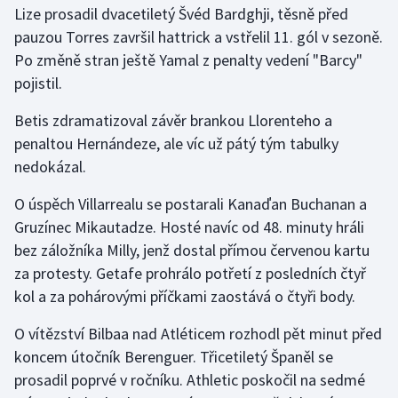
Lize prosadil dvacetiletý Švéd Bardghji, těsně před
pauzou Torres završil hattrick a vstřelil 11. gól v sezoně.
Gymnastika
Po změně stran ještě Yamal z penalty vedení "Barcy"
pojistil.
Házená
Betis zdramatizoval závěr brankou Llorenteho a
Jezdectví
penaltou Hernándeze, ale víc už pátý tým tabulky
nedokázal.
Judo
O úspěch Villarrealu se postarali Kanaďan Buchanan a
Krasobruslení
Gruzínec Mikautadze. Hosté navíc od 48. minuty hráli
bez záložníka Milly, jenž dostal přímou červenou kartu
Lezení
za protesty. Getafe prohrálo potřetí z posledních čtyř
kol a za pohárovými příčkami zaostává o čtyři body.
Lyže a snowboard
O vítězství Bilbaa nad Atléticem rozhodl pět minut před
Moderní pětiboj
koncem útočník Berenguer. Třicetiletý Španěl se
prosadil poprvé v ročníku. Athletic poskočil na sedmé
Motorsport