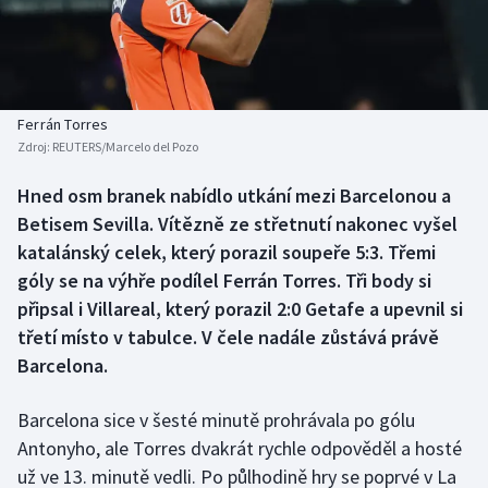
Baseball a softbal
Soutěže
Basketbal
Historické návraty
Biatlon
Aplikace ČT sport
Ferrán Torres
Zdroj:
REUTERS/Marcelo del Pozo
Boby a skeleton
AZ kvíz
Hned osm branek nabídlo utkání mezi Barcelonou a
Betisem Sevilla. Vítězně ze střetnutí nakonec vyšel
Box
katalánský celek, který porazil soupeře 5:3. Třemi
Curling
góly se na výhře podílel Ferrán Torres. Tři body si
připsal i Villareal, který porazil 2:0 Getafe a upevnil si
Dostihy
třetí místo v tabulce. V čele nadále zůstává právě
Barcelona.
Florbal
Barcelona sice v šesté minutě prohrávala po gólu
Futsal
Antonyho, ale Torres dvakrát rychle odpověděl a hosté
už ve 13. minutě vedli. Po půlhodině hry se poprvé v La
Golf