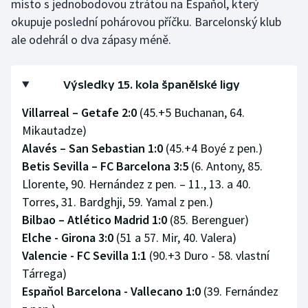
místo s jednobodovou ztrátou na Espaňol, který
okupuje poslední pohárovou příčku. Barcelonský klub
Olympijské hry
ale odehrál o dva zápasy méně.
Parasport
Výsledky 15. kola španělské ligy
Plavání
Villarreal – Getafe 2:0
(45.+5 Buchanan, 64.
Plážový volejbal
Mikautadze)
Alavés – San Sebastian 1:0
(45.+4 Boyé z pen.)
Ragby
Betis Sevilla – FC Barcelona 3:5
(6. Antony, 85.
Llorente, 90. Hernández z pen. – 11., 13. a 40.
Rychlobruslení
Torres, 31. Bardghji, 59. Yamal z pen.)
Bilbao – Atlético Madrid 1:0
Rychlostní kanoistika
(85. Berenguer)
Elche - Girona 3:0
(51 a 57. Mir, 40. Valera)
Short track
Valencie - FC Sevilla 1:1
(90.+3 Duro - 58. vlastní
Tárrega)
Sportovní střelba
Espaňol Barcelona - Vallecano 1:0
(39. Fernández