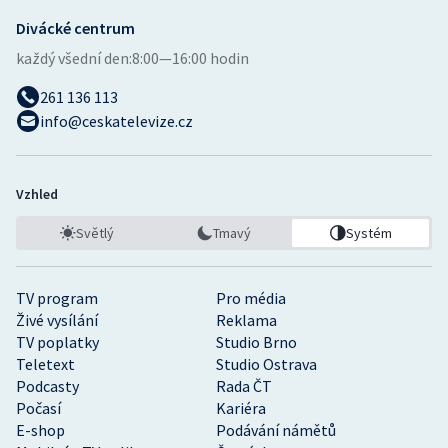
Divácké centrum
každý všední den:
8:00—16:00 hodin
261 136 113
info@ceskatelevize.cz
Vzhled
Světlý
Tmavý
Systém
TV program
Pro média
Živé vysílání
Reklama
TV poplatky
Studio Brno
Teletext
Studio Ostrava
Podcasty
Rada ČT
Počasí
Kariéra
E-shop
Podávání námětů