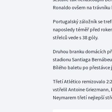
Ronaldo ovšem na trávníku by
Portugalský záložník se tre
naposledy téměř před rokem
střelců vede s 38 góly.
Druhou branku domácích přid
stadionu Santiaga Bernábeu
Bílého baletu po přestávce j
Třetí Atlético remizovalo 2:
vstřelil Antoine Griezmann, 
Neymarem třetí nejlepší stř