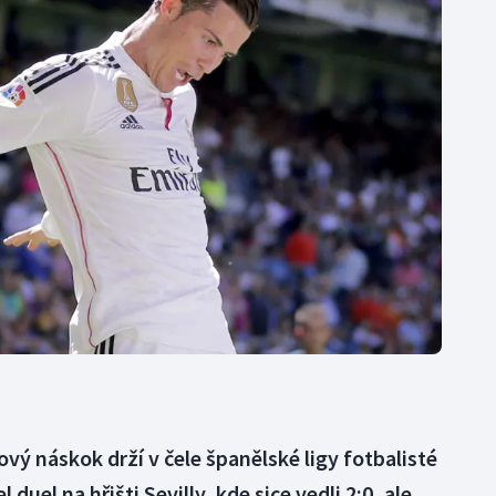
Moderní pětiboj
Triatlon
Motorsport
Veslování
Olympijské hry
Vodní slalom
Parasport
Volejbal
Plavání
Ostatní
Plážový volejbal
vý náskok drží v čele španělské ligy fotbalisté
duel na hřišti Sevilly, kde sice vedli 2:0, ale