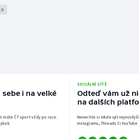
19
SOCIÁLNÍ SÍTĚ
 sebe i na velké
Odteď vám už nic
na dalších platf
izi máte ČT sport vždy po ruce.
Nenechte si nikde ujít nejnovější
ykoli.
Instagramu, Threads či YouTube 