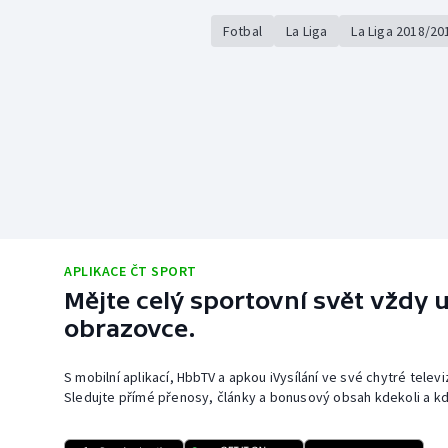
Fotbal
La Liga
La Liga 2018/20
APLIKACE ČT SPORT
Mějte celý sportovní svět vždy u
obrazovce.
S mobilní aplikací, HbbTV a apkou iVysílání ve své chytré telev
Sledujte přímé přenosy, články a bonusový obsah kdekoli a kd