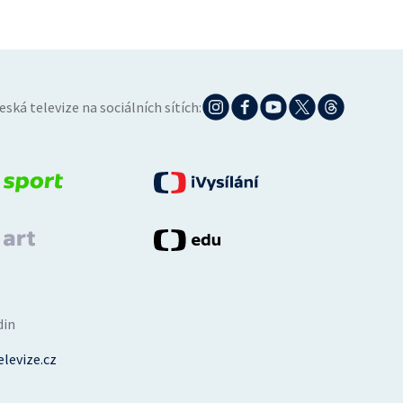
eská televize na sociálních sítích:
din
levize.cz