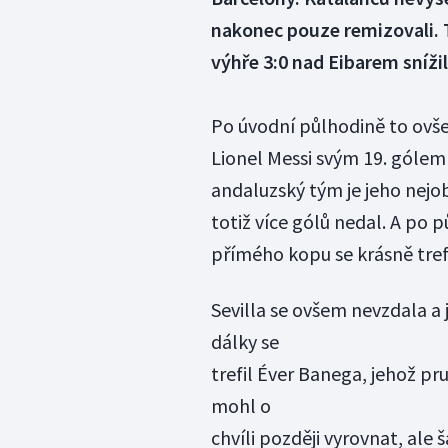
nakonec pouze remizovali. T
výhře 3:0 nad Eibarem snížil
Po úvodní půlhodině to ovš
Lionel Messi svým 19. gólem p
andaluzský tým je jeho nej
totiž více gólů nedal. A po 
přímého kopu se krásně tref
Sevilla se ovšem nevzdala a
dálky se
trefil Éver Banega, jehož pr
mohl o
chvíli později vyrovnat, ale 