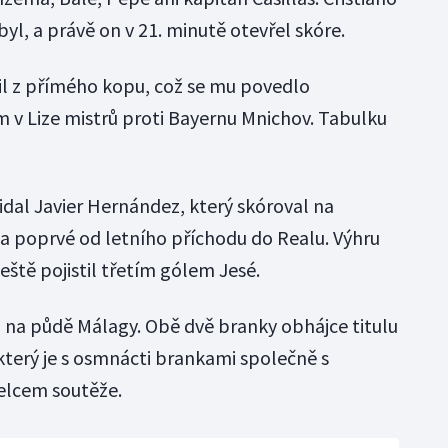
l, a právě on v 21. minutě otevřel skóre.
fil z přímého kopu, což se mu povedlo
 v Lize mistrů proti Bayernu Mnichov. Tabulku
al Javier Hernández, který skóroval na
a poprvé od letního příchodu do Realu. Výhru
eště pojistil třetím gólem Jesé.
2 na půdě Málagy. Obě dvě branky obhájce titulu
který je s osmnácti brankami společně s
elcem soutěže.