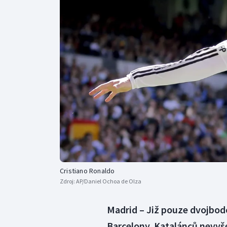
Curling
Dostihy
Florbal
Futsal
Golf
Gymnastika
Cristiano Ronaldo
Zdroj:
AP/Daniel Ochoa de Olza
Madrid – Již pouze dvojbodo
Barcelony. Katalánců nevyšel 