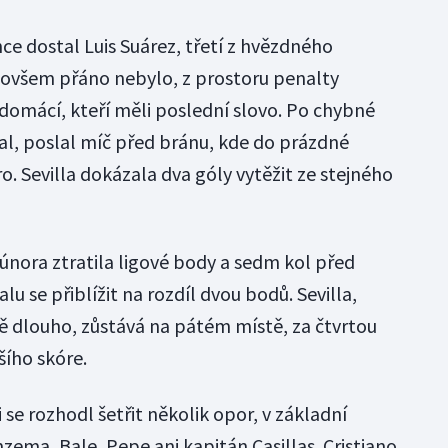
ce dostal Luis Suárez, třetí z hvězdného
ovšem přáno nebylo, z prostoru penalty
i domácí, kteří měli poslední slovo. Po chybné
al, poslal míč před bránu, kde do prázdné
. Sevilla dokázala dva góly vytěžit ze stejného
nora ztratila ligové body a sedm kol před
u se přiblížit na rozdíl dvou bodů. Sevilla,
ně dlouho, zůstává na pátém místě, za čtvrtou
šího skóre.
 se rozhodl šetřit několik opor, v základní
zema, Bale, Pepe ani kapitán Casillas. Cristiano