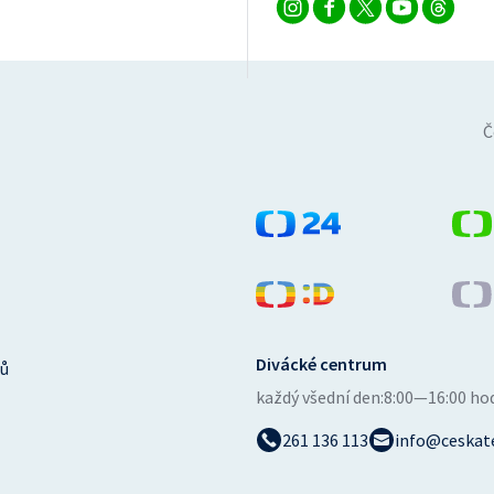
Č
Divácké centrum
ů
každý všední den:
8:00—16:00 ho
261 136 113
info@ceskate