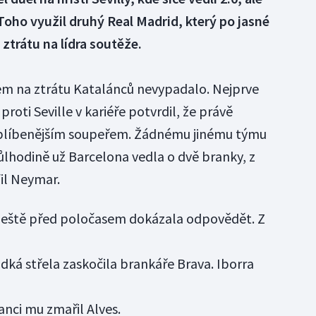
oho využil druhý Real Madrid, který po jasné
 ztrátu na lídra soutěže.
em na ztrátu Katalánců nevypadalo. Nejprve
roti Seville v kariéře potvrdil, že právě
oblíbenějším soupeřem. Žádnému jinému týmu
půlhodině už Barcelona vedla o dvě branky, z
il Neymar.
 ještě před poločasem dokázala odpovědět. Z
udká střela zaskočila brankáře Brava. Iborra
šanci mu zmařil Alves.