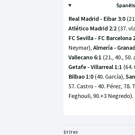
Španěls
Real Madrid - Eibar 3:0
(21
Atlético Madrid 2:2
(37. vl
FC Sevilla - FC Barcelona 
Neymar),
Almería - Granad
Vallecano 6:1
(21., 40., 50.
Getafe - Villarreal 1:1
(64. 
Bilbao 1:0
(40. García),
San
57. Castro - 40. Pérez, 78.
Feghouli, 90.+3 Negredo).
ŠTÍTKY