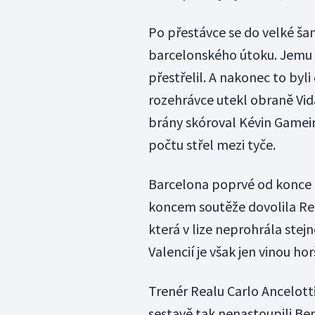
Po přestávce se do velké šan
barcelonského útoku. Jemu 
přestřelil. A nakonec to byl
rozehrávce utekl obraně Vid
brány skóroval Kévin Gameiro
počtu střel mezi tyče.
Barcelona poprvé od konce ú
koncem soutěže dovolila Real
která v lize neprohrála stej
Valencií je však jen vinou hor
Trenér Realu Carlo Ancelotti
sestavě tak nenastoupili Ben