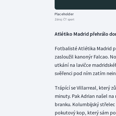
Placeholder
Zdroj:
ČT sport
Atlétiko Madrid přehrálo do
Fotbalisté Atlétika Madrid p
zasloužil kanonýr Falcao. N
utkání na lavičce madridské
svěřenci pod ním zatím nei
Trápící se Villarreal, který 
minuty. Pak Adrian našel na
branku. Kolumbijský střelec
pokutový kop, který sám po 