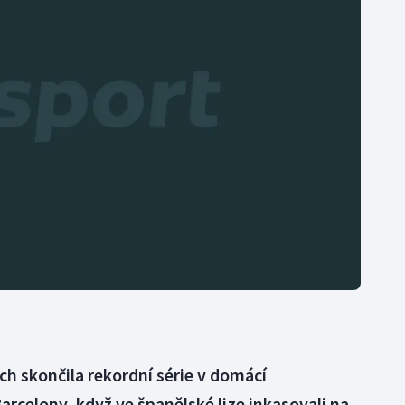
Moderní pětiboj
Triatlon
Motorsport
Veslování
Olympijské hry
Vodní slalom
Parasport
Volejbal
Plavání
Ostatní
Plážový volejbal
h skončila rekordní série v domácí
arcelony, když ve španělské lize inkasovali na