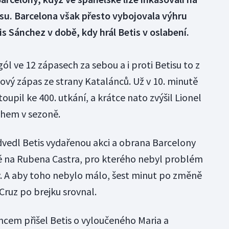
isu. Barcelona však přesto vybojovala výhru
xis Sánchez v době, kdy hrál Betis v oslabení.
l ve 12 zápasech za sebou a i proti Betisu to z
vý zápas ze strany Katalánců. Už v 10. minutě
toupil ke 400. utkání, a krátce nato zvýšil Lionel
ahem v sezoně.
vedl Betis vydařenou akci a obrana Barcelony
na Rubena Castra, pro kterého nebyl problém
. A aby toho nebylo málo, šest minut po změně
 Cruz po brejku srovnal.
cem přišel Betis o vyloučeného Maria a