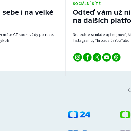
SOCIÁLNÍ SÍTĚ
 sebe i na velké
Odteď vám už nic
na dalších platf
izi máte ČT sport vždy po ruce.
Nenechte si nikde ujít nejnovější
ykoli.
Instagramu, Threads či YouTube 
Č