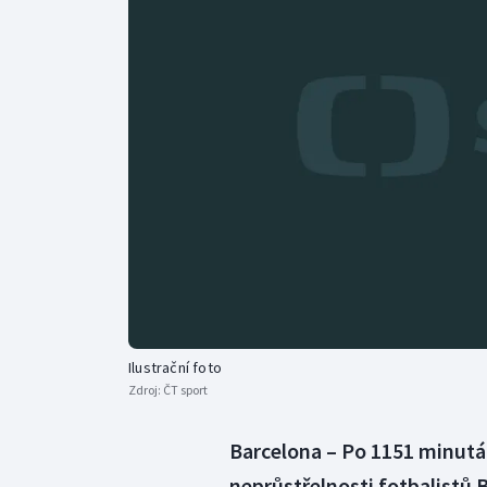
Curling
Dostihy
Florbal
Futsal
Golf
Gymnastika
Ilustrační foto
Zdroj:
ČT sport
Barcelona – Po 1151 minutác
neprůstřelnosti fotbalistů B