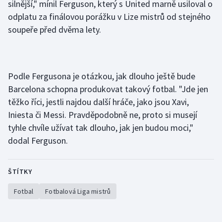
silnější," mínil Ferguson, který s United marně usiloval o
Moderní pětiboj
odplatu za finálovou porážku v Lize mistrů od stejného
soupeře před dvěma lety.
Motorsport
Olympijské hry
Podle Fergusona je otázkou, jak dlouho ještě bude
Parasport
Barcelona schopna produkovat takový fotbal. "Jde jen
těžko říci, jestli najdou další hráče, jako jsou Xavi,
Plavání
Iniesta či Messi. Pravděpodobně ne, proto si musejí
tyhle chvíle užívat tak dlouho, jak jen budou moci,"
Plážový volejbal
dodal Ferguson.
Ragby
ŠTÍTKY
Rychlobruslení
Fotbal
Fotbalová Liga mistrů
Rychlostní kanoistika