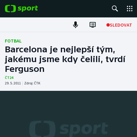
POPULÁRNÍ
SLEDOVAT
ME v atletice
FOTBAL
Barcelona je nejlepší tým,
ME v plavání
jakému jsme kdy čelili, tvrdí
Ferguson
Fotbal
ČT24
Hokej
29. 5. 2011
|
Zdroj:
ČTK
Tenis
DALŠÍ SPORTY
Americký fotbal
NEPŘEHLÉDNĚTE