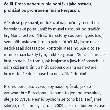
čelili. Proto neberu tuhle porážku jako ostudu,"
prohlásil po prohraném finále Ferguson.
Futsal
Ačkoli se prý snažil, nedokázal najít účinný recept na
Golf
barcelonské pojetí, aniž by musel ustoupit od tradiční
hry Manchesteru. "Hráči Barcelony soupeře hypnotizují
Gymnastika
svou přihrávkovou hrou a pak zaútočí. My jsme navíc
Házená
nedokázali dostat pod kontrolu Messiho. Ale o to se
marně snaží každý tým," řekl Ferguson. "Snažili jsme se
Jezdectví
hrát co nejblíže tomu, jak hrajeme v jiných zápasech. Je
nám cizí jen bránit a hrát osobní obranu na některé
Judo
hráče. Jenže dnes naše hra nestačila," doplnil.
Krasobruslení
Prohru bere jako výzvu, aby našel způsob, jak se
vyrovnat hře Barcelony. "Nebude to jednoduchý úkol,
Lezení
ale je to výzva. Neměli bychom se toho bát. Teď jsme
silnější, než jsme byli v roce 2009, a za rok budeme zase
Lyže a snowboard