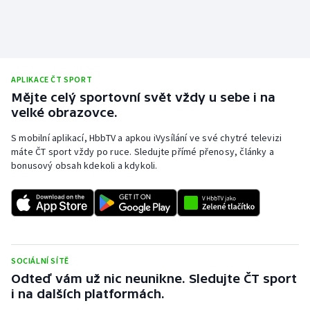
Short track
Sportovní střelba
Stolní tenis
APLIKACE ČT SPORT
Mějte celý sportovní svět vždy u sebe i na
Triatlon
velké obrazovce.
S mobilní aplikací, HbbTV a apkou iVysílání ve své chytré televizi
Veslování
máte ČT sport vždy po ruce. Sledujte přímé přenosy, články a
bonusový obsah kdekoli a kdykoli.
Vodní slalom
Volejbal
Ostatní
SOCIÁLNÍ SÍTĚ
Odteď vám už nic neunikne. Sledujte ČT sport
i na dalších platformách.