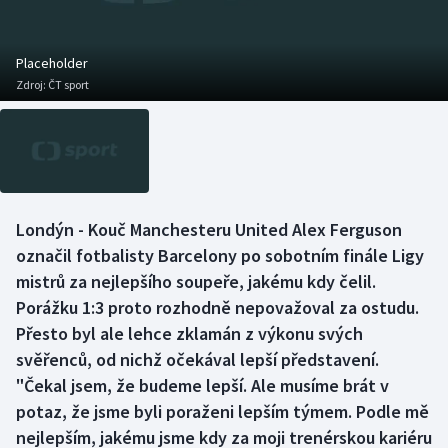
Atletika
Soutěže
Baseball a softbal
Historické návraty
Placeholder
Zdroj:
ČT sport
Basketbal
Aplikace ČT sport
Biatlon
AZ kvíz
Boby a skeleton
Londýn - Kouč Manchesteru United Alex Ferguson
označil fotbalisty Barcelony po sobotním finále Ligy
Box
mistrů za nejlepšího soupeře, jakému kdy čelil.
Curling
Porážku 1:3 proto rozhodně nepovažoval za ostudu.
Přesto byl ale lehce zklamán z výkonu svých
Cyklistika
svěřenců, od nichž očekával lepší představení.
"Čekal jsem, že budeme lepší. Ale musíme brát v
Dostihy
potaz, že jsme byli poraženi lepším týmem. Podle mě
nejlepším, jakému jsme kdy za moji trenérskou kariéru
Florbal