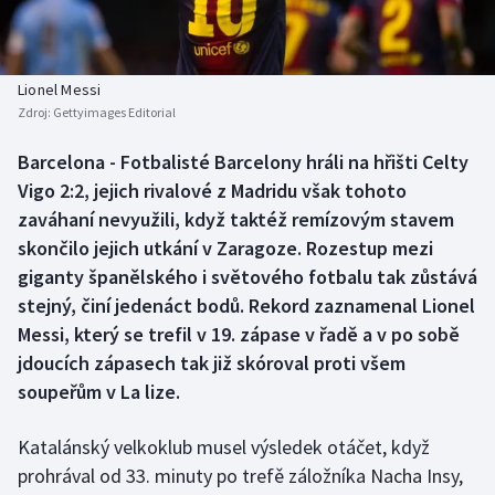
Baseball a softbal
Soutěže
Basketbal
Historické návraty
Lionel Messi
Zdroj:
Gettyimages Editorial
Biatlon
Aplikace ČT sport
Barcelona - Fotbalisté Barcelony hráli na hřišti Celty
Boby a skeleton
AZ kvíz
Vigo 2:2, jejich rivalové z Madridu však tohoto
zaváhaní nevyužili, když taktéž remízovým stavem
Box
skončilo jejich utkání v Zaragoze. Rozestup mezi
giganty španělského i světového fotbalu tak zůstává
Curling
stejný, činí jedenáct bodů. Rekord zaznamenal Lionel
Messi, který se trefil v 19. zápase v řadě a v po sobě
Dostihy
jdoucích zápasech tak již skóroval proti všem
Florbal
soupeřům v La lize.
Futsal
Katalánský velkoklub musel výsledek otáčet, když
prohrával od 33. minuty po trefě záložníka Nacha Insy,
Golf