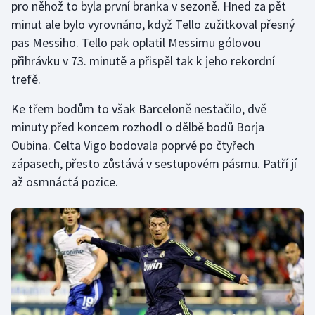
pro něhož to byla první branka v sezoně. Hned za pět
minut ale bylo vyrovnáno, když Tello zužitkoval přesný
Gymnastika
pas Messiho. Tello pak oplatil Messimu gólovou
přihrávku v 73. minutě a přispěl tak k jeho rekordní
Házená
trefě.
Jezdectví
Ke třem bodům to však Barceloně nestačilo, dvě
minuty před koncem rozhodl o dělbě bodů Borja
Judo
Oubina. Celta Vigo bodovala poprvé po čtyřech
zápasech, přesto zůstává v sestupovém pásmu. Patří jí
Krasobruslení
až osmnáctá pozice.
Lezení
Lyže a snowboard
Moderní pětiboj
Motorsport