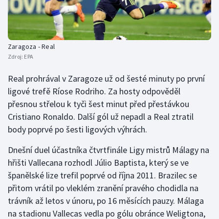
Olympijské hry
Parasport
Zaragoza - Real
Zdroj:
EPA
Plavání
Real prohrával v Zaragoze už od šesté minuty po první
Plážový volejbal
ligové trefě Ríose Rodriho. Za hosty odpověděl
přesnou střelou k tyči šest minut před přestávkou
Ragby
Cristiano Ronaldo. Další gól už nepadl a Real ztratil
body poprvé po šesti ligových výhrách.
Rychlobruslení
Dnešní duel účastníka čtvrtfinále Ligy mistrů Málagy na
Rychlostní kanoistika
hřišti Vallecana rozhodl Júlio Baptista, který se ve
španělské lize trefil poprvé od října 2011. Brazilec se
Short track
přitom vrátil po vleklém zranění pravého chodidla na
trávník až letos v únoru, po 16 měsících pauzy. Málaga
Sportovní střelba
na stadionu Vallecas vedla po gólu obránce Weligtona,