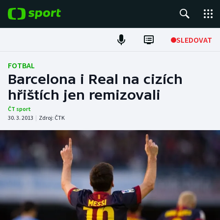
POPULÁRNÍ
SLEDOVAT
Fotbal
FOTBAL
Barcelona i Real na cizích
Hokej
hřištích jen remizovali
Tenis
ČT sport
30. 3. 2013
|
Zdroj:
ČTK
Atletika
Cyklistika
DALŠÍ SPORTY
Americký fotbal
NEPŘEHLÉDNĚTE