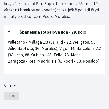
brzy však srovnal Piti. Baptista rozhodl v 55. minutě a
Stolní tenis
vítězství brankou na konečných 3:1 ještě pojistil čtyři
Triatlon
minuty před koncem Pedro Morales.
Veslování
Španělská fotbalová liga - 29. kolo:
Vodní slalom
Vallecano - Málaga 1:3 (31. Piti - 22. Weligton, 55.
Júlio Baptista, 86. Morales), Vigo - FC Barcelona 2:2
Volejbal
(38. Insa, 88. Oubina - 43. Tello, 73. Messi),
Zaragoza - Real Madrid 1:1 (6. Rodri - 38. Ronaldo).
Ostatní
ŠTÍTKY
Fotbal