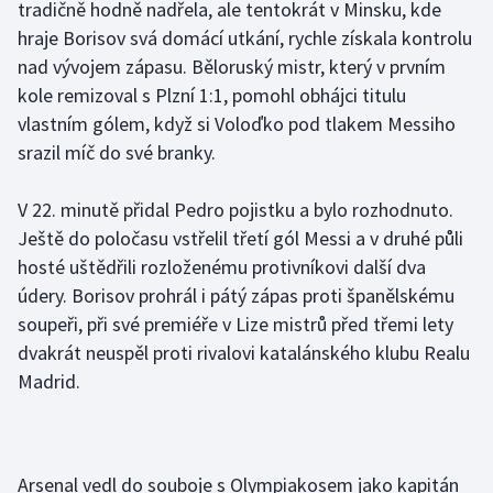
tradičně hodně nadřela, ale tentokrát v Minsku, kde
hraje Borisov svá domácí utkání, rychle získala kontrolu
Gymnastika
nad vývojem zápasu. Běloruský mistr, který v prvním
kole remizoval s Plzní 1:1, pomohl obhájci titulu
Házená
vlastním gólem, když si Voloďko pod tlakem Messiho
srazil míč do své branky.
Jezdectví
V 22. minutě přidal Pedro pojistku a bylo rozhodnuto.
Judo
Ještě do poločasu vstřelil třetí gól Messi a v druhé půli
Krasobruslení
hosté uštědřili rozloženému protivníkovi další dva
údery. Borisov prohrál i pátý zápas proti španělskému
Lezení
soupeři, při své premiéře v Lize mistrů před třemi lety
dvakrát neuspěl proti rivalovi katalánského klubu Realu
Lyže a snowboard
Madrid.
Moderní pětiboj
Motorsport
Arsenal vedl do souboje s Olympiakosem jako kapitán