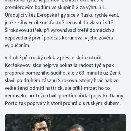
premiérovým bodům ve skupině G za výhru 3:1.
Úřadující vítěz Evropské ligy sice v Rusku rychle vedl,
jenže záhy Fucile nešťastně tečoval do vlastní sítě
Širokovovu střelu při vyrovnávací trefě domácích a
nepovedený první poločas korunoval v jeho závěru
vyloučením.
V druhé půli ruský celek v přesile skóre otočil.
Keržakovovi sice nejprve pokazila radost tyč a pak
praporek pomezního sudího, ale v 63. minutě už Zenit
slavil po druhém zásahu Širokova. Stejný hráč pak ve
velké šanci odmítl hattrick, ale příliš mrzet ho to
nemuselo, protože chvíli předtím přidal pojistku Danny.
Porto tak poprvé v historii prohrálo s ruským klubem.