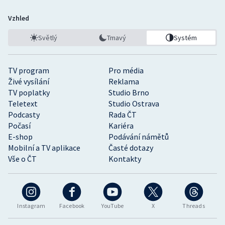
Vzhled
Světlý
Tmavý
Systém
TV program
Pro média
Živé vysílání
Reklama
TV poplatky
Studio Brno
Teletext
Studio Ostrava
Podcasty
Rada ČT
Počasí
Kariéra
E-shop
Podávání námětů
Mobilní a TV aplikace
Časté dotazy
Vše o ČT
Kontakty
Instagram
Facebook
YouTube
X
Threads