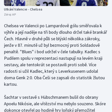
Stolní tenis
Utkání Valencie - Chelsea
Zdroj:
AP
Triatlon
Chelsea ve Valencii po Lampardově gólu směřovala k
Veslování
výhře a její naděje na tři body dlouho držel také brankář
Čech. Hlavně v druhé půli se blýskl několika zákroky,
Vodní slalom
jenže v 87. minutě už byl bezmocný proti Soldadově
penaltě. "Blues" i bod udržel v čele tabulky. Kadlec s
Volejbal
Pudilem spolu v reprezentaci nastupují na levém kraji
Ostatní
sestavy, ale tentokrát se postavili proti sobě. Více
radosti si užil Kadlec, který s Leverkusenem udolal
doma Genk 2:0. Oba Češi se zapsali do statistik žlutou
kartou.
Šachtar v sestavě s Hübschmanem bušil do obrany
Apoelu Nikósie, ale vítězství mu nebylo souzeno. Skóre
dokonce otevřel po hodině hry loňský přemožitel