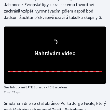
Jablonce z Evropské ligy, ukrajinskému favoritovi
zachránil vzápětí vyrovnávacím gólem aspoň bod
Jadson. Šachtar překvapivě uzavírá tabulku skupiny G.
Nahrávám video
Sestřih utkání BATE Borisov - FC Barcelona
Zdroj:
ČT sport
Smolařem dne se stal obránce Porta Jorge Fucile, který
nechtěně výrazně pomohl Zenitu Petrohrad k