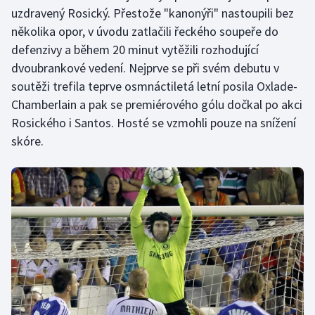
uzdravený Rosický. Přestože "kanonýři" nastoupili bez
Olympijské hry
několika opor, v úvodu zatlačili řeckého soupeře do
defenzivy a během 20 minut vytěžili rozhodující
Parasport
dvoubrankové vedení. Nejprve se při svém debutu v
soutěži trefila teprve osmnáctiletá letní posila Oxlade-
Plavání
Chamberlain a pak se premiérového gólu dočkal po akci
Rosického i Santos. Hosté se vzmohli pouze na snížení
Plážový volejbal
skóre.
Ragby
Rychlobruslení
Rychlostní kanoistika
Short track
Sportovní střelba