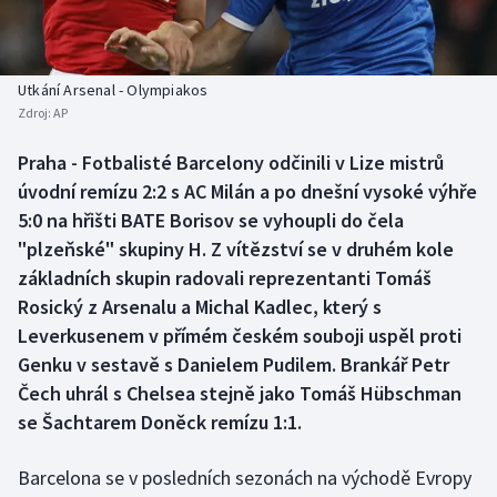
Baseball a softbal
Soutěže
Basketbal
Historické návraty
Utkání Arsenal - Olympiakos
Zdroj:
AP
Biatlon
Aplikace ČT sport
Praha - Fotbalisté Barcelony odčinili v Lize mistrů
Boby a skeleton
AZ kvíz
úvodní remízu 2:2 s AC Milán a po dnešní vysoké výhře
5:0 na hřišti BATE Borisov se vyhoupli do čela
Box
"plzeňské" skupiny H. Z vítězství se v druhém kole
základních skupin radovali reprezentanti Tomáš
Curling
Rosický z Arsenalu a Michal Kadlec, který s
Leverkusenem v přímém českém souboji uspěl proti
Dostihy
Genku v sestavě s Danielem Pudilem. Brankář Petr
Florbal
Čech uhrál s Chelsea stejně jako Tomáš Hübschman
se Šachtarem Doněck remízu 1:1.
Futsal
Barcelona se v posledních sezonách na východě Evropy
Golf