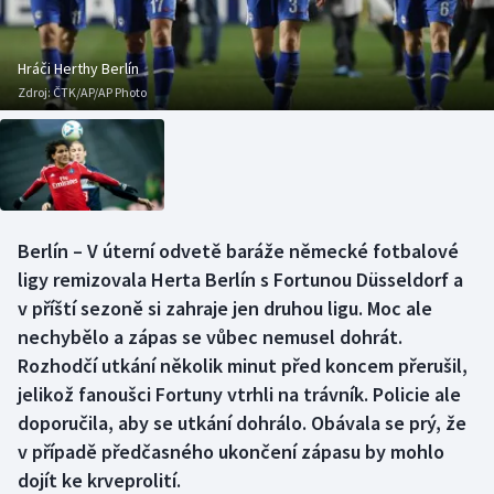
Baseball a softbal
Soutěže
Basketbal
Historické návraty
Hráči Herthy Berlín
Zdroj:
ČTK/AP/AP Photo
Biatlon
Aplikace ČT sport
Boby a skeleton
AZ kvíz
Box
Berlín – V úterní odvetě baráže německé fotbalové
ligy remizovala Herta Berlín s Fortunou Düsseldorf a
Curling
v příští sezoně si zahraje jen druhou ligu. Moc ale
Dostihy
nechybělo a zápas se vůbec nemusel dohrát.
Rozhodčí utkání několik minut před koncem přerušil,
Florbal
jelikož fanoušci Fortuny vtrhli na trávník. Policie ale
doporučila, aby se utkání dohrálo. Obávala se prý, že
Futsal
v případě předčasného ukončení zápasu by mohlo
dojít ke krveprolití.
Golf