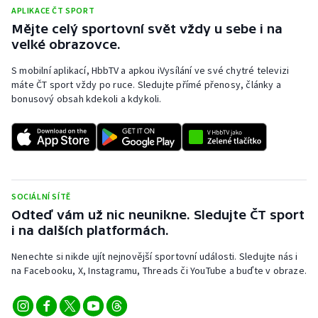
Stolní tenis
APLIKACE ČT SPORT
Mějte celý sportovní svět vždy u sebe i na
Triatlon
velké obrazovce.
S mobilní aplikací, HbbTV a apkou iVysílání ve své chytré televizi
Veslování
máte ČT sport vždy po ruce. Sledujte přímé přenosy, články a
bonusový obsah kdekoli a kdykoli.
Vodní slalom
Volejbal
Ostatní
SOCIÁLNÍ SÍTĚ
Odteď vám už nic neunikne. Sledujte ČT sport
i na dalších platformách.
Nenechte si nikde ujít nejnovější sportovní události. Sledujte nás i
na Facebooku, X, Instagramu, Threads či YouTube a buďte v obraze.