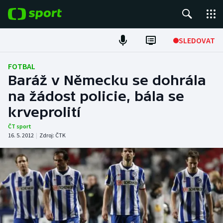
POPULÁRNÍ
SLEDOVAT
Fotbal
FOTBAL
Baráž v Německu se dohrála
Hokej
na žádost policie, bála se
krveprolití
Tenis
ČT sport
Atletika
16. 5. 2012
|
Zdroj:
ČTK
Cyklistika
DALŠÍ SPORTY
Americký fotbal
NEPŘEHLÉDNĚTE