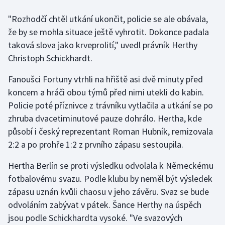
"Rozhodčí chtěl utkání ukončit, policie se ale obávala,
Gymnastika
že by se mohla situace ještě vyhrotit. Dokonce padala
taková slova jako krveprolití," uvedl právník Herthy
Házená
Christoph Schickhardt.
Jezdectví
Fanoušci Fortuny vtrhli na hřiště asi dvě minuty před
koncem a hráči obou týmů před nimi utekli do kabin.
Judo
Policie poté příznivce z trávníku vytlačila a utkání se po
zhruba dvacetiminutové pauze dohrálo. Hertha, kde
Krasobruslení
působí i český reprezentant Roman Hubník, remizovala
Lezení
2:2 a po prohře 1:2 z prvního zápasu sestoupila.
Hertha Berlín se proti výsledku odvolala k Německému
Lyže a snowboard
fotbalovému svazu. Podle klubu by neměl být výsledek
zápasu uznán kvůli chaosu v jeho závěru. Svaz se bude
Moderní pětiboj
odvoláním zabývat v pátek. Šance Herthy na úspěch
Motorsport
jsou podle Schickhardta vysoké. "Ve svazových