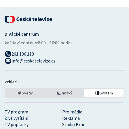
Divácké centrum
každý všední den:
8:00—16:00 hodin
261 136 113
info@ceskatelevize.cz
Vzhled
Světlý
Tmavý
Systém
TV program
Pro média
Živé vysílání
Reklama
TV poplatky
Studio Brno