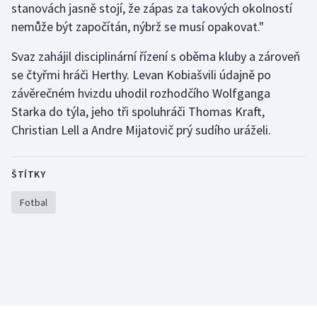
stanovách jasně stojí, že zápas za takových okolností
Olympijské hry
nemůže být započítán, nýbrž se musí opakovat."
Parasport
Svaz zahájil disciplinární řízení s oběma kluby a zároveň
se čtyřmi hráči Herthy. Levan Kobiašvili údajně po
Plavání
závěrečném hvizdu uhodil rozhodčího Wolfganga
Starka do týla, jeho tři spoluhráči Thomas Kraft,
Plážový volejbal
Christian Lell a Andre Mijatovič prý sudího uráželi.
Ragby
ŠTÍTKY
Rychlobruslení
Fotbal
Rychlostní kanoistika
Short track
Sportovní střelba