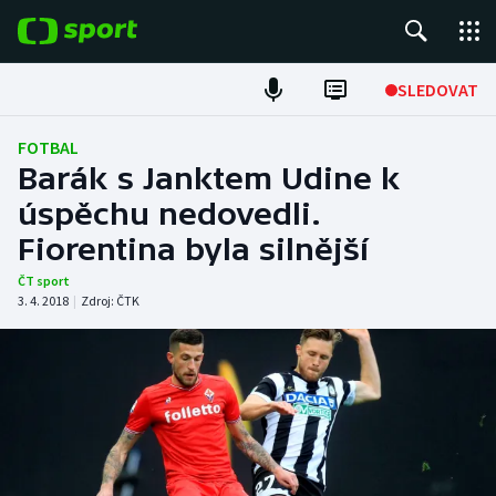
POPULÁRNÍ
SLEDOVAT
Fotbal
FOTBAL
Barák s Janktem Udine k
Hokej
úspěchu nedovedli.
Fiorentina byla silnější
Tenis
ČT sport
Atletika
3. 4. 2018
|
Zdroj:
ČTK
Cyklistika
DALŠÍ SPORTY
Americký fotbal
NEPŘEHLÉDNĚTE