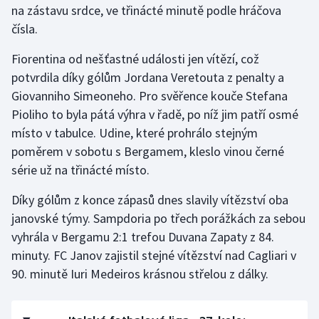
na zástavu srdce, ve třinácté minutě podle hráčova
čísla.
Gymnastika
Fiorentina od nešťastné události jen vítězí, což
Házená
potvrdila díky gólům Jordana Veretouta z penalty a
Giovanniho Simeoneho. Pro svěřence kouče Stefana
Jezdectví
Pioliho to byla pátá výhra v řadě, po níž jim patří osmé
místo v tabulce. Udine, které prohrálo stejným
Judo
poměrem v sobotu s Bergamem, kleslo vinou černé
série už na třinácté místo.
Krasobruslení
Díky gólům z konce zápasů dnes slavily vítězství oba
Lezení
janovské týmy. Sampdoria po třech porážkách za sebou
vyhrála v Bergamu 2:1 trefou Duvana Zapaty z 84.
Lyže a snowboard
minuty. FC Janov zajistil stejné vítězství nad Cagliari v
Moderní pětiboj
90. minutě Iuri Medeiros krásnou střelou z dálky.
Motorsport