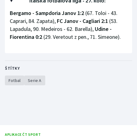
Italská fotbalová liga - 27. kolo:
Olympijské hry
Bergamo - Sampdoria Janov 1:2
(67. Toloi - 43.
Caprari, 84. Zapata),
FC Janov - Cagliari 2:1
(53.
Parasport
Lapadula, 90. Medeiros - 62. Barella),
Udine -
Fiorentina 0:2
(29. Veretout z pen., 71. Simeone).
Plavání
Plážový volejbal
Ragby
ŠTÍTKY
Fotbal
Serie A
Rychlobruslení
Rychlostní kanoistika
Short track
Sportovní střelba
APLIKACE ČT SPORT