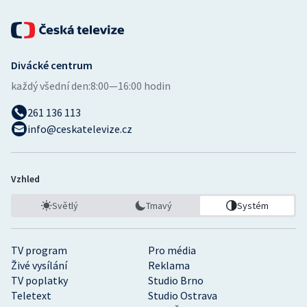
Divácké centrum
každý všední den:
8:00—16:00 hodin
261 136 113
info@ceskatelevize.cz
Vzhled
Světlý
Tmavý
Systém
TV program
Pro média
Živé vysílání
Reklama
TV poplatky
Studio Brno
Teletext
Studio Ostrava