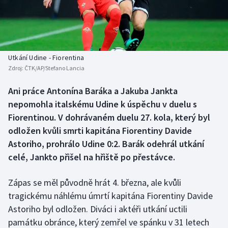
Baseball a softbal
Soutěže
Basketbal
Historické návraty
Biatlon
Aplikace ČT sport
Utkání Udine - Fiorentina
Zdroj:
ČTK/AP/Stefano Lancia
Boby a skeleton
AZ kvíz
Ani práce Antonína Baráka a Jakuba Jankta
nepomohla italskému Udine k úspěchu v duelu s
Box
Fiorentinou. V dohrávaném duelu 27. kola, který byl
Curling
odložen kvůli smrti kapitána Fiorentiny Davide
Astoriho, prohrálo Udine 0:2. Barák odehrál utkání
Dostihy
celé, Jankto přišel na hřiště po přestávce.
Florbal
Zápas se měl původně hrát 4. března, ale kvůli
tragickému náhlému úmrtí kapitána Fiorentiny Davide
Futsal
Astoriho byl odložen. Diváci i aktéři utkání uctili
památku obránce, který zemřel ve spánku v 31 letech
Golf