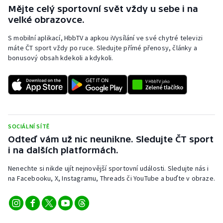
Stolní tenis
Mějte celý sportovní svět vždy u sebe i na
velké obrazovce.
Triatlon
S mobilní aplikací, HbbTV a apkou iVysílání ve své chytré televizi
máte ČT sport vždy po ruce. Sledujte přímé přenosy, články a
Veslování
bonusový obsah kdekoli a kdykoli.
Vodní slalom
Volejbal
Ostatní
SOCIÁLNÍ SÍTĚ
Odteď vám už nic neunikne. Sledujte ČT sport
i na dalších platformách.
Nenechte si nikde ujít nejnovější sportovní události. Sledujte nás i
na Facebooku, X, Instagramu, Threads či YouTube a buďte v obraze.