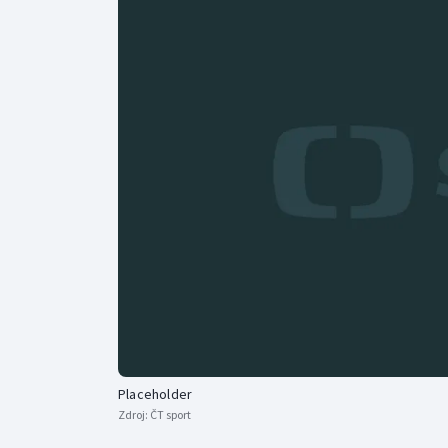
Curling
Dostihy
Florbal
Futsal
Golf
Gymnastika
Placeholder
Zdroj:
ČT sport