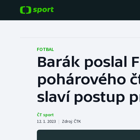
POPULÁRNÍ
DALŠÍ SPORTY
Fotbal
Americký fotbal
FOTBAL
Barák poslal 
Hokej
Baseball a softbal
pohárového čt
Tenis
Basketbal
Atletika
slaví postup p
Biatlon
Cyklistika
Boby a skeleton
ČT sport
12. 1. 2023
|
Zdroj:
ČTK
Box