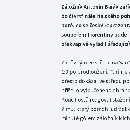
Záložník Antonín Barák zař
do čtvrtfinále Italského po
poté, co se český reprezenta
soupeřem Fiorentiny bude 
překvapivě vyřadil úřadující
Zimův tým ve středu na San Si
1:0 po prodloužení. Turín je
přesto dokázal ve středu poz
přišel o vyloučeného obránce
Kouč hostů reagoval stažení
Zimu, který pomohl udržet o
minutě gólem záložník Mich