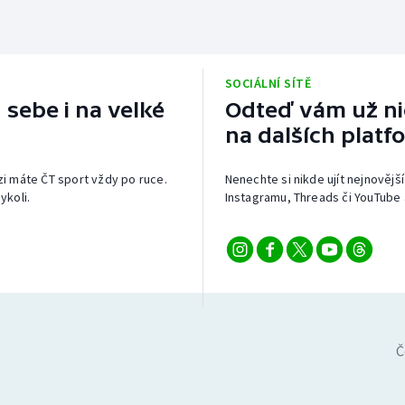
SOCIÁLNÍ SÍTĚ
 sebe i na velké
Odteď vám už nic
na dalších platf
izi máte ČT sport vždy po ruce.
Nenechte si nikde ujít nejnovější
ykoli.
Instagramu, Threads či YouTube 
Č