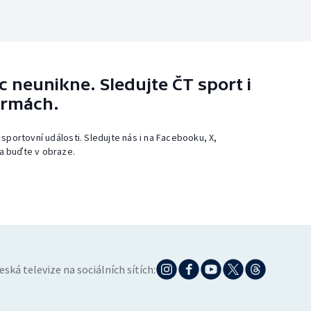
 neunikne. Sledujte ČT sport i
ormách.
 sportovní události. Sledujte nás i na Facebooku, X,
a buďte v obraze.
eská televize na sociálních sítích: