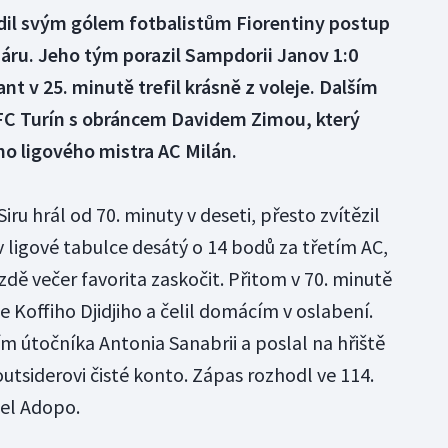
ídil svým gólem fotbalistům Fiorentiny postup
háru. Jeho tým porazil Sampdorii Janov 1:0
nt v 25. minutě trefil krásně z voleje. Dalším
FC Turín s obráncem Davidem Zimou, který
ho ligového mistra AC Milán.
ru hrál od 70. minuty v deseti, přesto zvítězil
 v ligové tabulce desátý o 14 bodů za třetím AC,
dě večer favorita zaskočit. Přitom v 70. minutě
 Koffiho Djidjiho a čelil domácím v oslabení.
m útočníka Antonia Sanabrii a poslal na hřiště
utsiderovi čisté konto. Zápas rozhodl ve 114.
el Adopo.