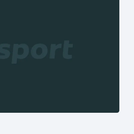
Moderní pětiboj
Triatlon
Motorsport
Veslování
Olympijské hry
Vodní slalom
Parasport
Volejbal
Plavání
Ostatní
Plážový volejbal