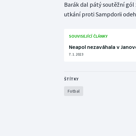
Barák dal pátý soutěžní gól z
utkání proti Sampdorii odeh
SOUVISEJÍCÍ ČLÁNKY
Neapol nezaváhala v Janově 
7. 1. 2023
ŠTÍTKY
Fotbal