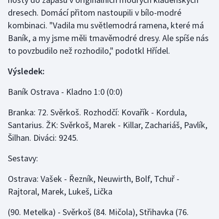
dresech. Domácí přitom nastoupili v bílo-modré
Olympijské hry
kombinaci. "Vadila mu světlemodrá ramena, které má
Baník, a my jsme měli tmavěmodré dresy. Ale spíše nás
Parasport
to povzbudilo než rozhodilo," podotkl Hřídel.
Plavání
Výsledek:
Plážový volejbal
Baník Ostrava - Kladno 1:0 (0:0)
Ragby
Branka: 72. Svěrkoš. Rozhodčí: Kovařík - Kordula,
Santarius. ŽK: Svěrkoš, Marek - Killar, Zachariáš, Pavlík,
Rychlobruslení
Šilhan. Diváci: 9245.
Rychlostní kanoistika
Sestavy:
Ostrava: Vašek - Řezník, Neuwirth, Bolf, Tchuř -
Short track
Rajtoral, Marek, Lukeš, Lička
Sportovní střelba
(90. Metelka) - Svěrkoš (84. Mičola), Střihavka (76.