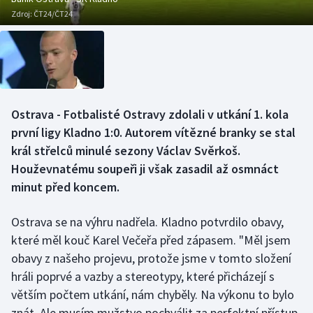
Baseball a softbal
Soutěže
Zdroj:
ČT24/ČT24
Basketbal
Historické návraty
Biatlon
Aplikace ČT sport
Boby a skeleton
AZ kvíz
Ostrava - Fotbalisté Ostravy zdolali v utkání 1. kola
první ligy Kladno 1:0. Autorem vítězné branky se stal
Box
král střelců minulé sezony Václav Svěrkoš.
Houževnatému soupeři ji však zasadil až osmnáct
Curling
minut před koncem.
Dostihy
Ostrava se na výhru nadřela. Kladno potvrdilo obavy,
které měl kouč Karel Večeřa před zápasem. "Měl jsem
Florbal
obavy z našeho projevu, protože jsme v tomto složení
hráli poprvé a vazby a stereotypy, které přicházejí s
Futsal
větším počtem utkání, nám chyběly. Na výkonu to bylo
Golf
znát. Ale musím mužstvo pochválit za perfektní přístup,