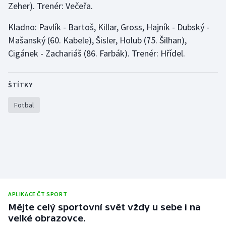
Zeher). Trenér: Večeřa.
Stolní tenis
Kladno: Pavlík - Bartoš, Killar, Gross, Hajník - Dubský -
Triatlon
Mašanský (60. Kabele), Šisler, Holub (75. Šilhan),
Cigánek - Zachariáš (86. Farbák). Trenér: Hřídel.
Veslování
Vodní slalom
ŠTÍTKY
Volejbal
Fotbal
Ostatní
APLIKACE ČT SPORT
Mějte celý sportovní svět vždy u sebe i na
velké obrazovce.