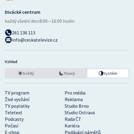
Divácké centrum
každý všední den:
8:00—16:00 hodin
261 136 113
info@ceskatelevize.cz
Vzhled
Světlý
Tmavý
Systém
TV program
Pro média
Živé vysílání
Reklama
TV poplatky
Studio Brno
Teletext
Studio Ostrava
Podcasty
Rada ČT
Počasí
Kariéra
E-shop
Podávání námětů