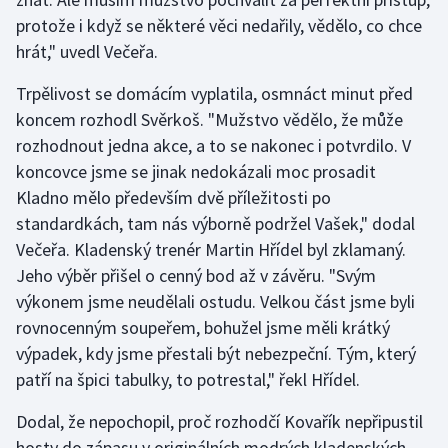
protože i když se některé věci nedařily, vědělo, co chce
Gymnastika
hrát," uvedl Večeřa.
Trpělivost se domácím vyplatila, osmnáct minut před
Házená
koncem rozhodl Svěrkoš. "Mužstvo vědělo, že může
Jezdectví
rozhodnout jedna akce, a to se nakonec i potvrdilo. V
koncovce jsme se jinak nedokázali moc prosadit
Judo
Kladno mělo především dvě příležitosti po
standardkách, tam nás výborně podržel Vašek," dodal
Krasobruslení
Večeřa. Kladenský trenér Martin Hřídel byl zklamaný.
Jeho výběr přišel o cenný bod až v závěru. "Svým
Lezení
výkonem jsme neudělali ostudu. Velkou část jsme byli
rovnocenným soupeřem, bohužel jsme měli krátký
Lyže a snowboard
výpadek, kdy jsme přestali být nebezpeční. Tým, který
patří na špici tabulky, to potrestal," řekl Hřídel.
Moderní pětiboj
Dodal, že nepochopil, proč rozhodčí Kovařík nepřipustil
Motorsport
hosty do zápasu v originálních modrých kladenských