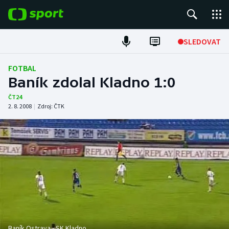
POPULÁRNÍ
SLEDOVAT
Fotbal
FOTBAL
Baník zdolal Kladno 1:0
Hokej
ČT24
2. 8. 2008
|
Zdroj:
ČTK
Tenis
Atletika
Cyklistika
DALŠÍ SPORTY
Americký fotbal
NEPŘEHLÉDNĚTE
Baník Ostrava - SK Kladno