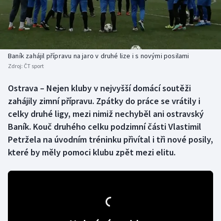
Baseball a softbal
Soutěže
Basketbal
Historické návraty
Biatlon
Aplikace ČT sport
Baník zahájil přípravu na jaro v druhé lize i s novými posilami
Zdroj:
ČT sport
Boby a skeleton
AZ kvíz
Ostrava – Nejen kluby v nejvyšší domácí soutěži
zahájily zimní přípravu. Zpátky do práce se vrátily i
Box
celky druhé ligy, mezi nimiž nechyběl ani ostravský
Curling
Baník. Kouč druhého celku podzimní části Vlastimil
Petržela na úvodním tréninku přivítal i tři nové posily,
Dostihy
které by měly pomoci klubu zpět mezi elitu.
Florbal
Futsal
Golf