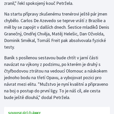
zranil," řekl spokojený kouč Petržela.
Olympijské hry
Na startu přípravy zkušenému trenérovi ještě pár jmen
Parasport
chybělo. Carlos De Azevedo se teprve vrátí z Brazílie a
měl by se zapojit v dalších dnech. Šestice mladíků Denis
Plavání
Granečný, Ondřej Chvěja, Matěj Helešic, Dan Ožvolda,
Dominik Smékal, Tomáš Freit pak absolvovala fyzické
Plážový volejbal
testy.
Ragby
Baník s posílenou sestavou bude chtít v jarní části
navázat na výkony z podzimu, po kterém je druhý s
Rychlobruslení
čtyřbodovou ztrátou na vedoucí Olomouc a náskokem
jednoho bodu na třetí Opavu, a vybojovat pozici pro
Rychlostní kanoistika
návrat mezi elitu. "Mužstvo je nyní kvalitní a připraveno
na boj o postup do první ligy. To je náš cíl, ale cesta
Short track
bude ještě dlouhá," dodal Petržela.
Sportovní střelba
SOUVISEJÍCÍ ČLÁNKY