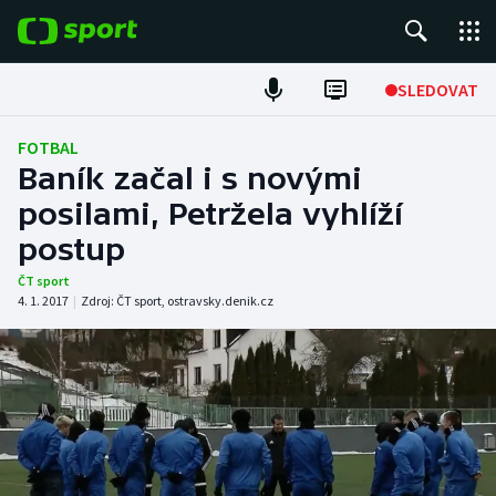
POPULÁRNÍ
SLEDOVAT
Fotbal
FOTBAL
Baník začal i s novými
Hokej
posilami, Petržela vyhlíží
postup
Tenis
ČT sport
Atletika
4. 1. 2017
|
Zdroj:
ČT sport
,
ostravsky.denik.cz
Cyklistika
DALŠÍ SPORTY
Americký fotbal
NEPŘEHLÉDNĚTE