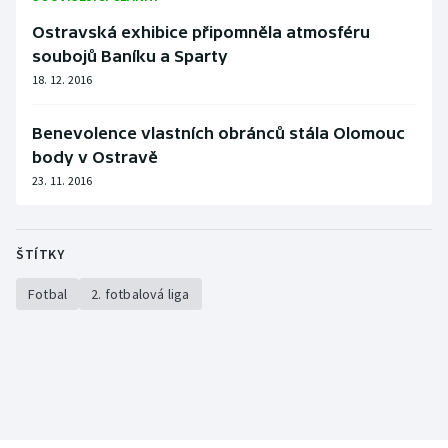
Stolní tenis
Ostravská exhibice připomněla atmosféru
soubojů Baníku a Sparty
Triatlon
18. 12. 2016
Veslování
Benevolence vlastních obránců stála Olomouc
Vodní slalom
body v Ostravě
23. 11. 2016
Volejbal
Ostatní
ŠTÍTKY
Fotbal
2. fotbalová liga