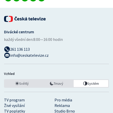
Divácké centrum
každý všední den:
8:00—16:00 hodin
261 136 113
info@ceskatelevize.cz
Vzhled
Světlý
Tmavý
Systém
TV program
Pro média
Živé vysílání
Reklama
TV poplatky
Studio Brno