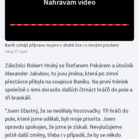
Nahrávám video
Gymnastika
Házená
Jezdectví
Baník zahájil přípravu na jaro v druhé lize i s novými posilami
Zdroj:
ČT sport
Judo
Záložníci Robert Hrubý se Štefanem Pekárem a útočník
Alexander Jakubov, to jsou jména, která po zimní
Krasobruslení
přestávce přibyla na soupisce Baníku. Na první trénink
Lezení
společně s nimi dorazilo dalších čtrnáct hráčů do pole a
tři brankáři.
Lyže a snowboard
"Jsem šťastný, že se nedělaly hostovačky. Tři hráči do
pole, které jsme udělali, byli moje priorita. Jsem
Moderní pětiboj
opravdu spokojen, že jsme je získali. Nevylučujeme
Motorsport
ještě další změny, třeba i v případě, že by se někdo