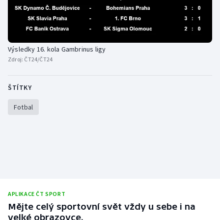
Stolní tenis
Triatlon
Výsledky 16. kola Gambrinus ligy
Veslování
Zdroj:
ČT24/ČT24
Vodní slalom
ŠTÍTKY
Volejbal
Fotbal
Ostatní
APLIKACE ČT SPORT
Mějte celý sportovní svět vždy u sebe i na
velké obrazovce.