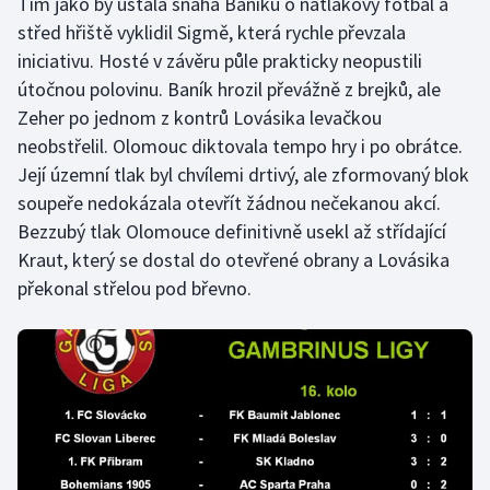
Tím jako by ustala snaha Baníku o nátlakový fotbal a
střed hřiště vyklidil Sigmě, která rychle převzala
Olympijské hry
iniciativu. Hosté v závěru půle prakticky neopustili
Parasport
útočnou polovinu. Baník hrozil převážně z brejků, ale
Zeher po jednom z kontrů Lovásika levačkou
Plavání
neobstřelil. Olomouc diktovala tempo hry i po obrátce.
Její územní tlak byl chvílemi drtivý, ale zformovaný blok
Plážový volejbal
soupeře nedokázala otevřít žádnou nečekanou akcí.
Bezzubý tlak Olomouce definitivně usekl až střídající
Ragby
Kraut, který se dostal do otevřené obrany a Lovásika
překonal střelou pod břevno.
Rychlobruslení
Rychlostní kanoistika
Short track
Sportovní střelba