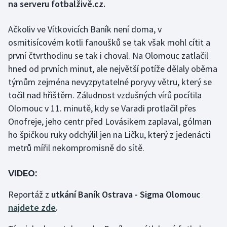
na serveru fotbalživě.cz.
Gymnastika
Ačkoliv ve Vítkovicích Baník není doma, v
osmitisícovém kotli fanoušků se tak však mohl cítit a
Házená
první čtvrthodinu se tak i choval. Na Olomouc zatlačil
hned od prvních minut, ale největší potíže dělaly oběma
Jezdectví
týmům zejména nevyzpytatelné poryvy větru, který se
točil nad hřištěm. Záludnost vzdušných vírů pocítila
Judo
Olomouc v 11. minutě, kdy se Varadi protlačil přes
Krasobruslení
Onofreje, jeho centr před Lovásikem zaplaval, gólman
ho špičkou ruky odchýlil jen na Ličku, který z jedenácti
Lezení
metrů mířil nekompromisně do sítě.
Lyže a snowboard
VIDEO:
Moderní pětiboj
Reportáž z
utkání Baník Ostrava - Sigma Olomouc
najdete zde
.
Motorsport