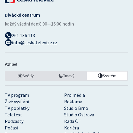
Divácké centrum
každý všední den:
8:00—16:00 hodin
261 136 113
info@ceskatelevize.cz
Vzhled
Světlý
Tmavý
Systém
TV program
Pro média
Živé vysílání
Reklama
TV poplatky
Studio Brno
Teletext
Studio Ostrava
Podcasty
Rada ČT
Počasí
Kariéra