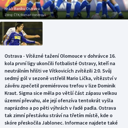
Baseball a softbal
Soutěže
Hráči Baníku Ostrava
Zdroj:
ČTK/Roman Vondrouš
Basketbal
Historické návraty
Biatlon
Aplikace ČT sport
Boby a skeleton
AZ kvíz
Ostrava - Vítězné tažení Olomouce v dohrávce 16.
Box
kola první ligy ukončili fotbalisté Ostravy, kteří na
neutrálním hřišti ve Vítkovicích zvítězili 2:0. Svůj
Curling
sedmý gól v sezoně vstřelil Mario Lička, vítězství v
závěru zpečetil premiérovou trefou v lize Dominik
Dostihy
Kraut. Sigma sice měla po větší část zápasu velkou
Florbal
územní převahu, ale její ofenzíva tentokrát vyšla
naprázdno a po pěti výhrách v řadě padla. Ostrava
Futsal
tak zimní přestávku stráví na třetím místě, kde o
skóre přeskočila Jablonec. Informace najdete také
Golf