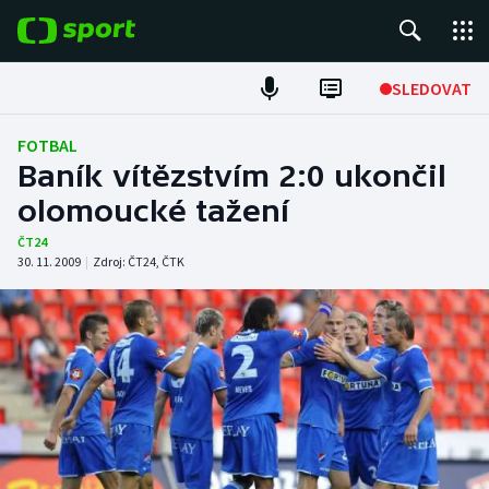
POPULÁRNÍ
SLEDOVAT
Fotbal
FOTBAL
Baník vítězstvím 2:0 ukončil
Hokej
olomoucké tažení
Tenis
ČT24
30. 11. 2009
|
Zdroj:
ČT24
,
ČTK
Atletika
Cyklistika
DALŠÍ SPORTY
Americký fotbal
NEPŘEHLÉDNĚTE