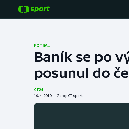
POPULÁRNÍ
DALŠÍ SPORTY
Fotbal
Americký fotbal
FOTBAL
Baník se po v
Hokej
Baseball a softbal
posunul do če
Tenis
Basketbal
Atletika
Biatlon
ČT24
10. 4. 2010
|
Zdroj:
ČT sport
Cyklistika
Boby a skeleton
Box