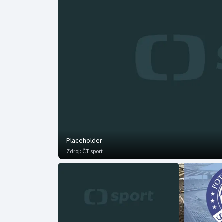
Curling
Dostihy
Florbal
Futsal
Golf
Gymnastika
Placeholder
Zdroj:
ČT sport