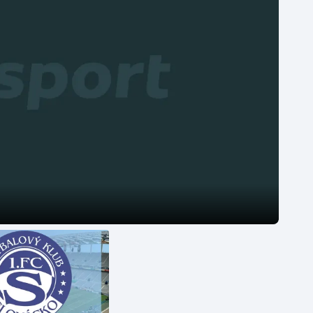
Moderní pětiboj
Triatlon
Motorsport
Veslování
Olympijské hry
Vodní slalom
Parasport
Volejbal
Plavání
Ostatní
Plážový volejbal