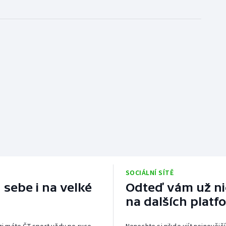
SOCIÁLNÍ SÍTĚ
 sebe i na velké
Odteď vám už nic
na dalších platf