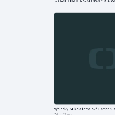
Utkání Baník Ostrava - Slo
Výsledky 24. kola fotbalové Gambrinus
Zdroj:
ČT sport