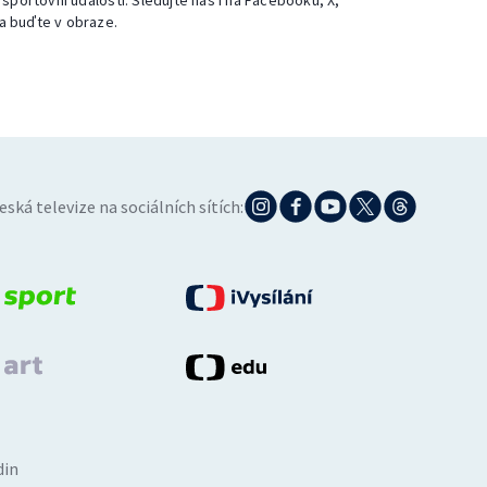
 sportovní události. Sledujte nás i na Facebooku, X,
a buďte v obraze.
eská televize na sociálních sítích:
din