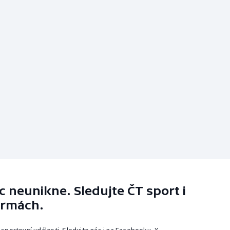
 neunikne. Sledujte ČT sport i
ormách.