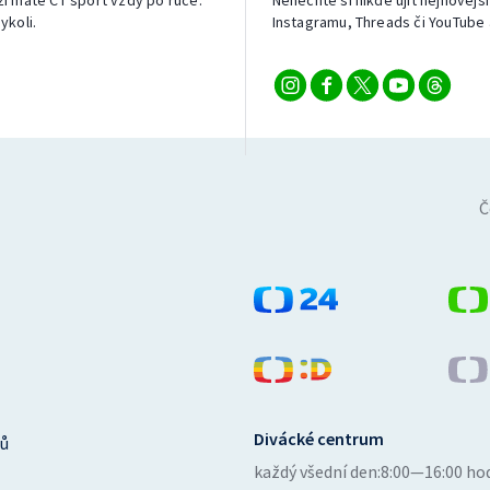
izi máte ČT sport vždy po ruce.
Nenechte si nikde ujít nejnovější
ykoli.
Instagramu, Threads či YouTube 
Č
Divácké centrum
ů
každý všední den:
8:00—16:00 ho