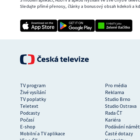
S mobilní aplikací, HbbTV a apkou iVysílání ve své chytré telev
Sledujte přímé přenosy, články a bonusový obsah kdekoli a kd
TV program
Pro média
Živé vysílání
Reklama
TV poplatky
Studio Brno
Teletext
Studio Ostrava
Podcasty
Rada ČT
Počasí
Kariéra
E-shop
Podávání námět
Mobilní a TV aplikace
Časté dotazy