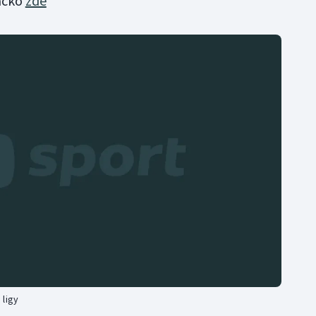
vácko
zde
 ligy