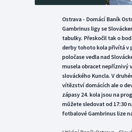
Ostrava - Domácí Baník Ostr
Gambrinus ligy se Slovácke
tabulky. Přeskočil tak o b
derby tohoto kola přivítá v 
poločase vedla nad Slováck
musela obracet nepříznivý vý
slováckého Kuncla. V druhém
vítězství domácích ale o de
zápasy 24. kola jsou na prog
můžete sledovat od 17:30 n
fotbalové Gambrinus lize na