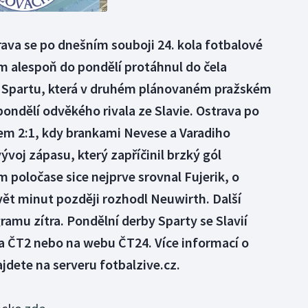
ava se po dnešním souboji 24. kola fotbalové
m alespoň do pondělí protáhnul do čela
od Spartu, která v druhém plánovaném pražském
pondělí odvěkého rivala ze Slavie. Ostrava po
em 2:1, kdy brankami Nevese a Varadiho
voj zápasu, který zapříčinil brzký gól
 poločase sice nejprve srovnal Fujerik, o
vět minut později rozhodl Neuwirth. Další
ramu zítra. Pondělní derby Sparty se Slavií
a ČT2 nebo na webu ČT24. Více informací o
jdete na serveru fotbalzive.cz.