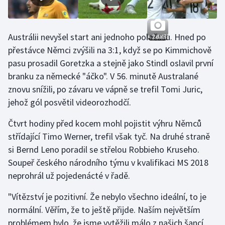
Stolní tenis
Triatlon
Austrálii nevyšel start ani jednoho poločasu. Hned po
+ 2 další
přestávce Němci zvýšili na 3:1, když se po Kimmichově
Veslování
pasu prosadil Goretzka a stejně jako Stindl oslavil první
branku za německé "áčko". V 56. minutě Australané
Vodní slalom
znovu snížili, po závaru ve vápně se trefil Tomi Juric,
jehož gól posvětil videorozhodčí.
Volejbal
Čtvrt hodiny před kocem mohl pojistit výhru Němců
Ostatní
střídající Timo Werner, trefil však tyč. Na druhé straně
si Bernd Leno poradil se střelou Robbieho Kruseho.
Soupeř českého národního týmu v kvalifikaci MS 2018
neprohrál už pojedenácté v řadě.
"Vítězství je pozitivní. Že nebylo všechno ideální, to je
normální. Věřím, že to ještě přijde. Naším největším
problémem bylo, že jsme vytěžili málo z našich šancí.