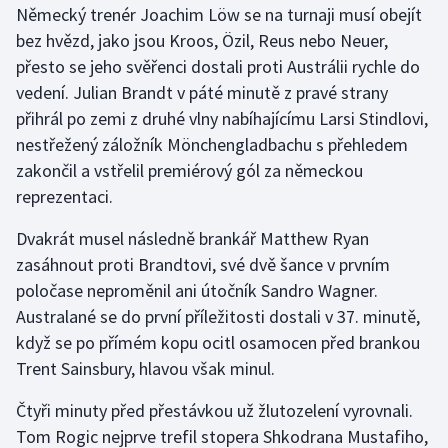
Německý trenér Joachim Löw se na turnaji musí obejít
bez hvězd, jako jsou Kroos, Özil, Reus nebo Neuer,
Gymnastika
přesto se jeho svěřenci dostali proti Austrálii rychle do
vedení. Julian Brandt v páté minutě z pravé strany
Házená
přihrál po zemi z druhé vlny nabíhajícímu Larsi Stindlovi,
Jezdectví
nestřežený záložník Mönchengladbachu s přehledem
zakončil a vstřelil premiérový gól za německou
Judo
reprezentaci.
Dvakrát musel následně brankář Matthew Ryan
Krasobruslení
zasáhnout proti Brandtovi, své dvě šance v prvním
Lezení
poločase neproměnil ani útočník Sandro Wagner.
Australané se do první příležitosti dostali v 37. minutě,
Lyže a snowboard
když se po přímém kopu ocitl osamocen před brankou
Trent Sainsbury, hlavou však minul.
Moderní pětiboj
Čtyři minuty před přestávkou už žlutozelení vyrovnali.
Motorsport
Tom Rogic nejprve trefil stopera Shkodrana Mustafiho,