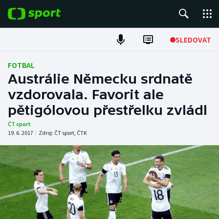
POPULÁRNÍ
SLEDOVAT
Fotbal
FOTBAL
Austrálie Německu srdnatě
Hokej
vzdorovala. Favorit ale
pětigólovou přestřelku zvládl
Tenis
ČT sport
Atletika
19. 6. 2017
|
Zdroj:
ČT sport
,
ČTK
Cyklistika
DALŠÍ SPORTY
Americký fotbal
NEPŘEHLÉDNĚTE