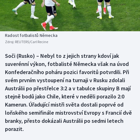
Baseball a softbal
Soutěže
Basketbal
Historické návraty
Biatlon
Aplikace ČT sport
Radost fotbalistů Německa
Zdroj:
REUTERS/Carl Recine
Boby a skeleton
AZ kvíz
Soči (Rusko) – Nebyl to z jejich strany kdoví jak
suverénní výkon, fotbalisté Německa však na úvod
Box
Konfederačního poháru pozici favoritů potvrdili. Při
Curling
svém prvním vystoupení na turnaji v Rusku zdolali
Austrálii po přestřelce 3:2 a v tabulce skupiny B mají
Dostihy
stejně bodů jako Chile, které v neděli porazilo 2:0
Kamerun. Úřadující mistři světa dostali poprvé od
Florbal
loňského semifinále mistrovství Evropy s Francií dvě
branky, přesto dokázali Austrálii po sedmi letech
Futsal
porazit.
Golf