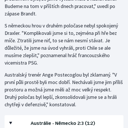
Budeme na tom v příštích dnech pracovat," uvedl po
zápase Brandt.
S německou hrou v druhém poločase nebyl spokojený
Draxler. "Komplikovali jsme si to, zejména při hře bez
míče. Ztratili jsme niť, to se nám nesmí stávat. Je
důležité, že jsme na úvod vyhráli, proti Chile se ale
musíme zlepšit," poznamenal hráč francouzského
vicemistra PSG.
Australský trenér Ange Postecoglou byl zklamaný. "V
první půli prostě byli moc dobří. Nechávali jsme jim příliš
prostoru a možná jsme měli až moc velký respekt.
Druhý poločas byl lepší, zkonsolidovali jsme se a hráli
chytřeji v defenzivě," konstatoval.
Austrálie - Německo 2:3 (1:2)