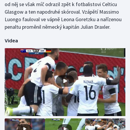
od něj se však míč odrazil zpět k fotbalistovi Celticu
Olympijské hry
Glasgow a ten napodruhé skóroval. Vzápětí Massimo
Luongo fauloval ve vápně Leona Goretzku a nařízenou
Parasport
penaltu proměnil německý kapitán Julian Draxler.
Plavání
Videa
Plážový volejbal
Ragby
Rychlobruslení
Rychlostní kanoistika
Short track
Sportovní střelba