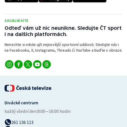
Stolní tenis
Triatlon
SOCIÁLNÍ SÍTĚ
Odteď vám už nic neunikne. Sledujte ČT sport
Veslování
i na dalších platformách.
Nenechte si nikde ujít nejnovější sportovní události. Sledujte nás i
Vodní slalom
na Facebooku, X, Instagramu, Threads či YouTube a buďte v obraze.
Volejbal
Ostatní
Divácké centrum
každý všední den:
8:00—16:00 hodin
261 136 113