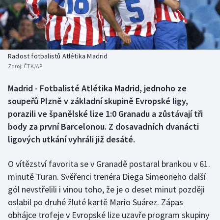
Baseball a softbal
Soutěže
Basketbal
Historické návraty
Biatlon
Aplikace ČT sport
Radost fotbalistů Atlétika Madrid
Zdroj:
ČTK/AP
Boby a skeleton
AZ kvíz
Madrid - Fotbalisté Atlétika Madrid, jednoho ze
soupeřů Plzně v základní skupině Evropské ligy,
Box
porazili ve španělské lize 1:0 Granadu a zůstávají tři
Curling
body za první Barcelonou. Z dosavadních dvanácti
ligových utkání vyhráli již desáté.
Dostihy
O vítězství favorita se v Granadě postaral brankou v 61.
Florbal
minutě Turan. Svěřenci trenéra Diega Simeoneho další
gól nevstřelili i vinou toho, že je o deset minut později
Futsal
oslabil po druhé žluté kartě Mario Suárez. Zápas
obhájce trofeje v Evropské lize uzavře program skupiny
Golf