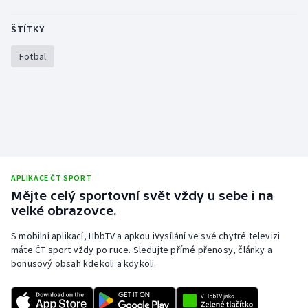
Olympijské hry
ŠTÍTKY
Parasport
Fotbal
Plavání
Plážový volejbal
Ragby
APLIKACE ČT SPORT
Rychlobruslení
Mějte celý sportovní svět vždy u sebe i na
velké obrazovce.
Rychlostní kanoistika
S mobilní aplikací, HbbTV a apkou iVysílání ve své chytré televizi
máte ČT sport vždy po ruce. Sledujte přímé přenosy, články a
Short track
bonusový obsah kdekoli a kdykoli.
Sportovní střelba