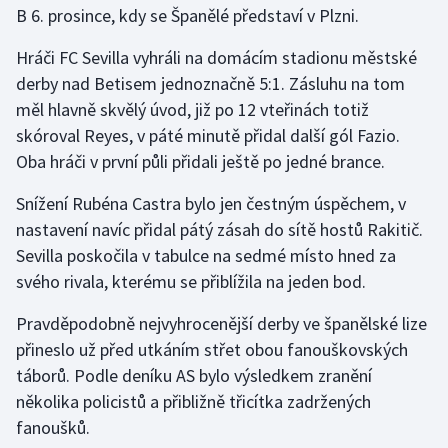
B 6. prosince, kdy se Španělé představí v Plzni.
Gymnastika
Hráči FC Sevilla vyhráli na domácím stadionu městské
derby nad Betisem jednoznačně 5:1. Zásluhu na tom
Házená
měl hlavně skvělý úvod, již po 12 vteřinách totiž
skóroval Reyes, v páté minutě přidal další gól Fazio.
Jezdectví
Oba hráči v první půli přidali ještě po jedné brance.
Judo
Snížení Rubéna Castra bylo jen čestným úspěchem, v
nastavení navíc přidal pátý zásah do sítě hostů Rakitič.
Krasobruslení
Sevilla poskočila v tabulce na sedmé místo hned za
svého rivala, kterému se přiblížila na jeden bod.
Lezení
Pravděpodobně nejvyhrocenější derby ve španělské lize
Lyže a snowboard
přineslo už před utkáním střet obou fanouškovských
táborů. Podle deníku AS bylo výsledkem zranění
Moderní pětiboj
několika policistů a přibližně třicítka zadržených
fanoušků.
Motorsport