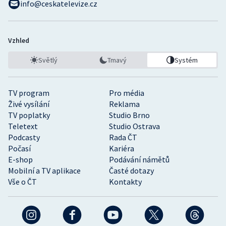
info@ceskatelevize.cz
Vzhled
Světlý
Tmavý
Systém
TV program
Pro média
Živé vysílání
Reklama
TV poplatky
Studio Brno
Teletext
Studio Ostrava
Podcasty
Rada ČT
Počasí
Kariéra
E-shop
Podávání námětů
Mobilní a TV aplikace
Časté dotazy
Vše o ČT
Kontakty