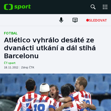
POPULÁRNÍ
SLEDOVAT
Fotbal
FOTBAL
Atlético vyhrálo desáté ze
Hokej
dvanácti utkání a dál stíhá
Barcelonu
Tenis
ČT sport
Atletika
18. 11. 2012
|
Zdroj:
ČTK
Cyklistika
DALŠÍ SPORTY
Americký fotbal
NEPŘEHLÉDNĚTE