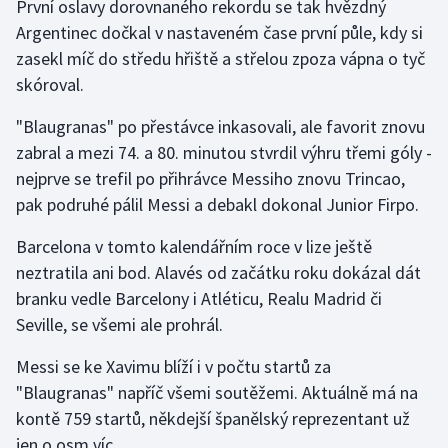
První oslavy dorovnaného rekordu se tak hvězdný
Stolní tenis
Argentinec dočkal v nastaveném čase první půle, kdy si
zasekl míč do středu hřiště a střelou zpoza vápna o tyč
Triatlon
skóroval.
Veslování
"Blaugranas" po přestávce inkasovali, ale favorit znovu
zabral a mezi 74. a 80. minutou stvrdil výhru třemi góly -
Vodní slalom
nejprve se trefil po přihrávce Messiho znovu Trincao,
pak podruhé pálil Messi a debakl dokonal Junior Firpo.
Volejbal
Barcelona v tomto kalendářním roce v lize ještě
Ostatní
neztratila ani bod. Alavés od začátku roku dokázal dát
branku vedle Barcelony i Atléticu, Realu Madrid či
Seville, se všemi ale prohrál.
Messi se ke Xavimu blíží i v počtu startů za
"Blaugranas" napříč všemi soutěžemi. Aktuálně má na
kontě 759 startů, někdejší španělský reprezentant už
jen o osm víc.