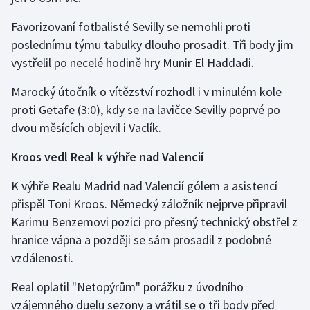
Favorizovaní fotbalisté Sevilly se nemohli proti
poslednímu týmu tabulky dlouho prosadit. Tři body jim
vystřelil po necelé hodině hry Munir El Haddadi.
Marocký útočník o vítězství rozhodl i v minulém kole
proti Getafe (3:0), kdy se na lavičce Sevilly poprvé po
dvou měsících objevil i Vaclík.
Kroos vedl Real k výhře nad Valencií
K výhře Realu Madrid nad Valencií gólem a asistencí
přispěl Toni Kroos. Německý záložník nejprve připravil
Karimu Benzemovi pozici pro přesný technický obstřel z
hranice vápna a později se sám prosadil z podobné
vzdálenosti.
Real oplatil "Netopýrům" porážku z úvodního
vzájemného duelu sezony a vrátil se o tři body před