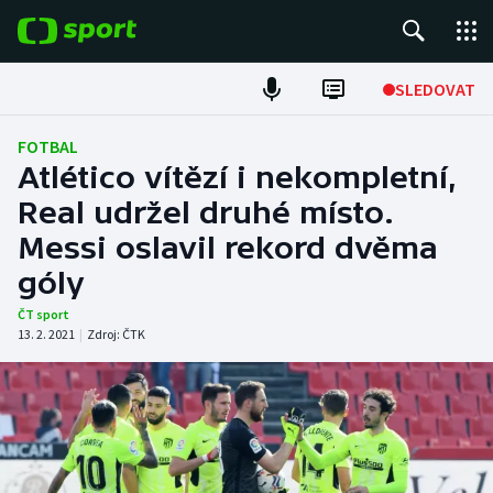
POPULÁRNÍ
SLEDOVAT
Fotbal
FOTBAL
Atlético vítězí i nekompletní,
Hokej
Real udržel druhé místo.
Messi oslavil rekord dvěma
Tenis
góly
Atletika
ČT sport
13. 2. 2021
|
Zdroj:
ČTK
Cyklistika
DALŠÍ SPORTY
Americký fotbal
NEPŘEHLÉDNĚTE