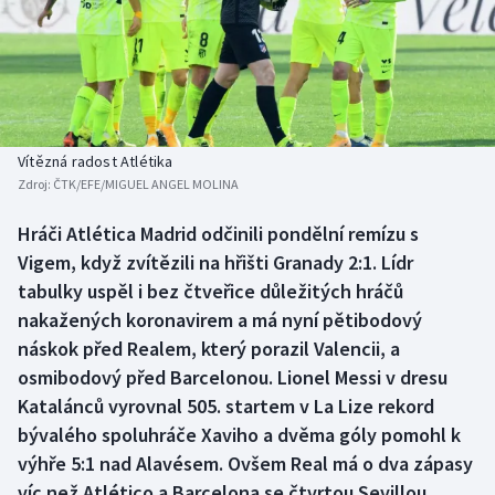
Baseball a softbal
Soutěže
Basketbal
Historické návraty
Biatlon
Aplikace ČT sport
Vítězná radost Atlétika
Boby a skeleton
AZ kvíz
Zdroj:
ČTK/EFE/MIGUEL ANGEL MOLINA
Box
Hráči Atlética Madrid odčinili pondělní remízu s
Vigem, když zvítězili na hřišti Granady 2:1. Lídr
Curling
tabulky uspěl i bez čtveřice důležitých hráčů
nakažených koronavirem a má nyní pětibodový
Dostihy
náskok před Realem, který porazil Valencii, a
osmibodový před Barcelonou. Lionel Messi v dresu
Florbal
Katalánců vyrovnal 505. startem v La Lize rekord
bývalého spoluhráče Xaviho a dvěma góly pomohl k
Futsal
výhře 5:1 nad Alavésem. Ovšem Real má o dva zápasy
víc než Atlético a Barcelona se čtvrtou Sevillou,
Golf