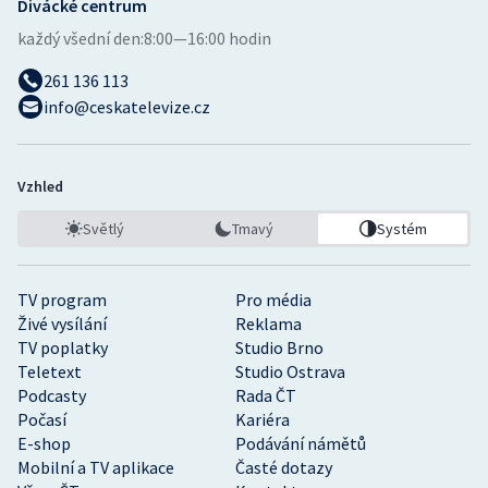
Divácké centrum
každý všední den:
8:00—16:00 hodin
261 136 113
info@ceskatelevize.cz
Vzhled
Světlý
Tmavý
Systém
TV program
Pro média
Živé vysílání
Reklama
TV poplatky
Studio Brno
Teletext
Studio Ostrava
Podcasty
Rada ČT
Počasí
Kariéra
E-shop
Podávání námětů
Mobilní a TV aplikace
Časté dotazy