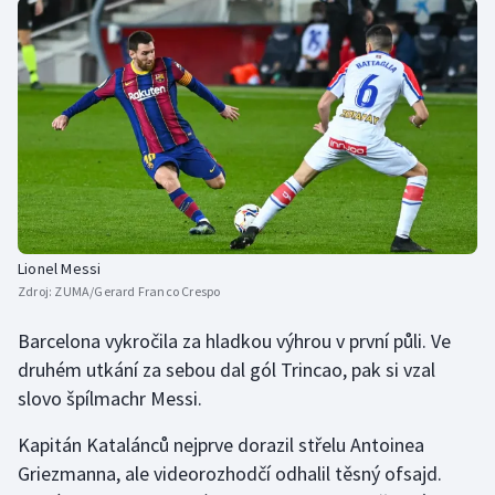
Olympijské hry
Parasport
Plavání
Plážový volejbal
Ragby
Lionel Messi
Zdroj:
ZUMA/Gerard Franco Crespo
Rychlobruslení
Barcelona vykročila za hladkou výhrou v první půli. Ve
Rychlostní kanoistika
druhém utkání za sebou dal gól Trincao, pak si vzal
slovo špílmachr Messi.
Short track
Kapitán Katalánců nejprve dorazil střelu Antoinea
Sportovní střelba
Griezmanna, ale videorozhodčí odhalil těsný ofsajd.