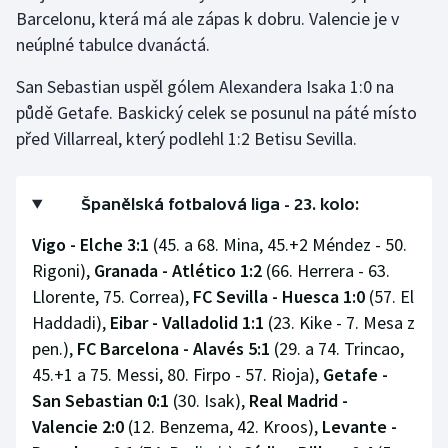
Barcelonu, která má ale zápas k dobru. Valencie je v
neúplné tabulce dvanáctá.
San Sebastian uspěl gólem Alexandera Isaka 1:0 na
půdě Getafe. Baskický celek se posunul na páté místo
před Villarreal, který podlehl 1:2 Betisu Sevilla.
Španělská fotbalová liga - 23. kolo:
Vigo - Elche 3:1
(45. a 68. Mina, 45.+2 Méndez - 50.
Rigoni),
Granada - Atlético 1:2
(66. Herrera - 63.
Llorente, 75. Correa),
FC Sevilla - Huesca 1:0
(57. El
Haddadi),
Eibar - Valladolid 1:1
(23. Kike - 7. Mesa z
pen.),
FC Barcelona - Alavés 5:1
(29. a 74. Trincao,
45.+1 a 75. Messi, 80. Firpo - 57. Rioja),
Getafe -
San Sebastian 0:1
(30. Isak),
Real Madrid -
Valencie 2:0
(12. Benzema, 42. Kroos),
Levante -