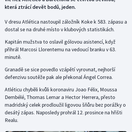
která ztrácí devět bodů, jeden.
Gymnastika
V dresu Atlética nastoupil záložník Koke k 583. zápasu a
Házená
dostal se na druhé místo v klubových statistikách.
Kapitán mužstva to oslavil gólovou asistencí, když
Jezdectví
přihrál Marcosi Llorentemu na vedoucí branku v 63.
Judo
minutě.
Granadě se sice povedlo vzápětí vyrovnat, nejhorší
Krasobruslení
defenzivu soutěže pak ale překonal Ángel Correa.
Lezení
Atléticu chyběli kvůli koronaviru Joao Félix, Moussa
Dembélé, Thomas Lemar a Hector Herrera, přesto
Lyže a snowboard
madridský celek prodloužil ligovou šňůru bez porážky o
desátý zápas. Naposledy prohrál 12. prosince na hřišti
Moderní pětiboj
Realu.
Motorsport