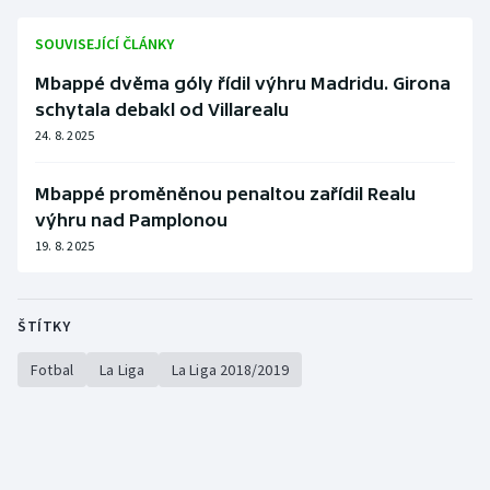
Stolní tenis
SOUVISEJÍCÍ ČLÁNKY
Triatlon
Mbappé dvěma góly řídil výhru Madridu. Girona
schytala debakl od Villarealu
Veslování
24. 8. 2025
Vodní slalom
Mbappé proměněnou penaltou zařídil Realu
výhru nad Pamplonou
Volejbal
19. 8. 2025
Ostatní
ŠTÍTKY
Fotbal
La Liga
La Liga 2018/2019