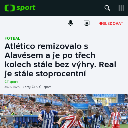
POPULÁRNÍ
SLEDOVAT
Fotbal
FOTBAL
Atlético remizovalo s
Hokej
Alavésem a je po třech
kolech stále bez výhry. Real
Tenis
je stále stoprocentní
Atletika
ČT sport
30. 8. 2025
|
Zdroj:
ČTK
,
ČT sport
Cyklistika
DALŠÍ SPORTY
Americký fotbal
NEPŘEHLÉDNĚTE