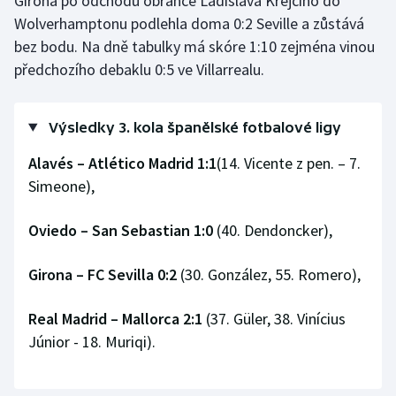
Girona po odchodu obránce Ladislava Krejčího do
Wolverhamptonu podlehla doma 0:2 Seville a zůstává
Olympijské hry
bez bodu. Na dně tabulky má skóre 1:10 zejména vinou
předchozího debaklu 0:5 ve Villarrealu.
Parasport
Plavání
Výsledky 3. kola španělské fotbalové ligy
Plážový volejbal
Alavés – Atlético Madrid 1:1
(14. Vicente z pen. – 7.
Simeone),
Ragby
Oviedo – San Sebastian 1:0
(40. Dendoncker),
Rychlobruslení
Girona – FC Sevilla 0:2
(30. González, 55. Romero),
Rychlostní kanoistika
Real Madrid – Mallorca 2:1
(37. Güler, 38. Vinícius
Short track
Júnior - 18. Muriqi).
Sportovní střelba