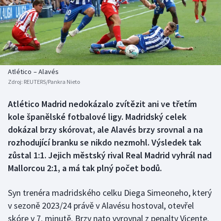
Baseball a softbal
Soutěže
Basketbal
Historické návraty
Biatlon
Aplikace ČT sport
Atlético – Alavés
Boby a skeleton
AZ kvíz
Zdroj:
REUTERS/Pankra Nieto
Box
Atlético Madrid nedokázalo zvítězit ani ve třetím
kole španělské fotbalové ligy. Madridský celek
Curling
dokázal brzy skórovat, ale Alavés brzy srovnal a na
rozhodující branku se nikdo nezmohl. Výsledek tak
Dostihy
zůstal 1:1. Jejich městský rival Real Madrid vyhrál nad
Mallorcou 2:1, a má tak plný počet bodů.
Florbal
Syn trenéra madridského celku Diega Simeoneho, který
Futsal
v sezoně 2023/24 právě v Alavésu hostoval, otevřel
skóre v 7. minutě. Brzy nato vyrovnal z penalty Vicente.
Golf