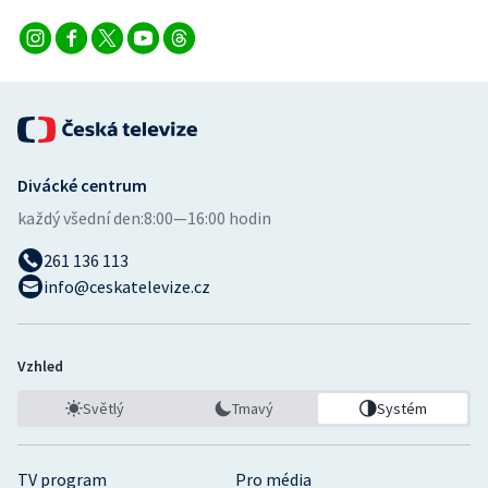
Divácké centrum
každý všední den:
8:00—16:00 hodin
261 136 113
info@ceskatelevize.cz
Vzhled
Světlý
Tmavý
Systém
TV program
Pro média