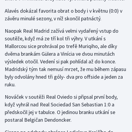
Alavés dokázal favorita obrat o body i v květnu (0:0) v
Gymnastika
závěru minulé sezony, v níž skončil patnáctý.
Házená
Naopak Real Madrid zažívá velmi vydařený vstup do
soutěže, když má ze tří kol tři výhry. V utkání s
Jezdectví
Mallorcou sice prohrával po trefě Muriqiho, ale díky
dvěma brankám Gülera a Vinícia ve dvou minutách
Judo
výsledek otočil. Vedení si pak pohlídal až do konce.
Madridský tým tak nemusí mrzet, že mu během zápasu
Krasobruslení
byly odvolány hned tři góly- dva pro offside a jeden za
ruku.
Lezení
Nováček v soutěži Real Oviedo si připsal první body,
Lyže a snowboard
když vyhrál nad Real Sociedad San Sebastian 1:0 a
předskočil jej v tabulce. O jedinou branku utkání se
Moderní pětiboj
postaral Belgičan Dendoncker.
Motorsport