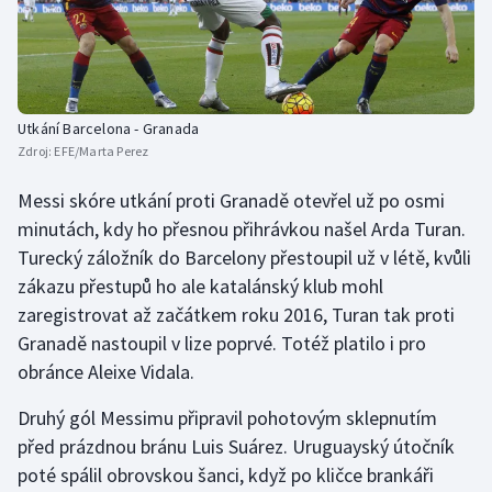
Stolní tenis
Triatlon
Veslování
Utkání Barcelona - Granada
Zdroj:
EFE/Marta Perez
Vodní slalom
Messi skóre utkání proti Granadě otevřel už po osmi
Volejbal
minutách, kdy ho přesnou přihrávkou našel Arda Turan.
Turecký záložník do Barcelony přestoupil už v létě, kvůli
Ostatní
zákazu přestupů ho ale katalánský klub mohl
zaregistrovat až začátkem roku 2016, Turan tak proti
Granadě nastoupil v lize poprvé. Totéž platilo i pro
obránce Aleixe Vidala.
Druhý gól Messimu připravil pohotovým sklepnutím
před prázdnou bránu Luis Suárez. Uruguayský útočník
poté spálil obrovskou šanci, když po kličce brankáři