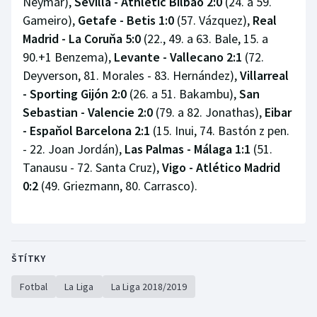
Neymar),
Sevilla - Athletic Bilbao 2:0
(24. a 59.
Gameiro),
Getafe - Betis 1:0
(57. Vázquez),
Real
Madrid - La Coruňa 5:0
(22., 49. a 63. Bale, 15. a
90.+1 Benzema),
Levante - Vallecano 2:1
(72.
Deyverson, 81. Morales - 83. Hernández),
Villarreal
- Sporting Gijón 2:0
(26. a 51. Bakambu),
San
Sebastian - Valencie 2:0
(79. a 82. Jonathas),
Eibar
- Espaňol Barcelona 2:1
(15. Inui, 74. Bastón z pen.
- 22. Joan Jordán),
Las Palmas - Málaga 1:1
(51.
Tanausu - 72. Santa Cruz),
Vigo - Atlético Madrid
0:2
(49. Griezmann, 80. Carrasco).
ŠTÍTKY
Fotbal
La Liga
La Liga 2018/2019