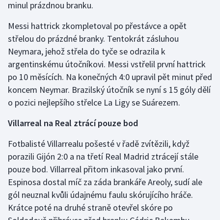
minul prázdnou branku.
Messi hattrick zkompletoval po přestávce a opět
střelou do prázdné branky. Tentokrát zásluhou
Neymara, jehož střela do tyče se odrazila k
argentinskému útočníkovi. Messi vstřelil první hattrick
po 10 měsících. Na konečných 4:0 upravil pět minut před
koncem Neymar. Brazilský útočník se nyní s 15 góly dělí
o pozici nejlepšího střelce La Ligy se Suárezem.
Villarreal na Real ztrácí pouze bod
Fotbalisté Villarrealu pošesté v řadě zvítězili, když
porazili Gijón 2:0 a na třetí Real Madrid ztrácejí stále
pouze bod. Villarreal přitom inkasoval jako první.
Espinosa dostal míč za záda brankáře Areoly, sudí ale
gól neuznal kvůli údajnému faulu skórujícího hráče.
Krátce poté na druhé straně otevřel skóre po