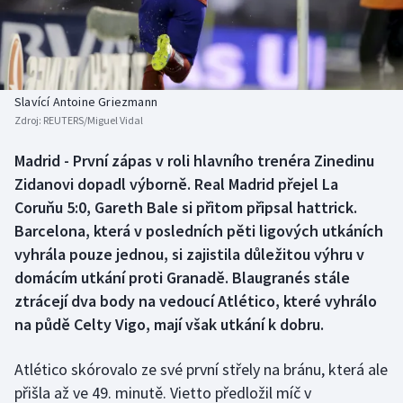
Baseball a softbal
Soutěže
Basketbal
Historické návraty
Biatlon
Aplikace ČT sport
Slavící Antoine Griezmann
Zdroj:
REUTERS/Miguel Vidal
Boby a skeleton
AZ kvíz
Madrid - První zápas v roli hlavního trenéra Zinedinu
Zidanovi dopadl výborně. Real Madrid přejel La
Box
Coruňu 5:0, Gareth Bale si přitom připsal hattrick.
Curling
Barcelona, která v posledních pěti ligových utkáních
vyhrála pouze jednou, si zajistila důležitou výhru v
Dostihy
domácím utkání proti Granadě. Blaugranés stále
ztrácejí dva body na vedoucí Atlético, které vyhrálo
Florbal
na půdě Celty Vigo, mají však utkání k dobru.
Futsal
Atlético skórovalo ze své první střely na bránu, která ale
přišla až ve 49. minutě. Vietto předložil míč v
Golf