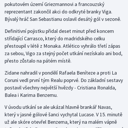
pokutovém území Griezmannovi a francouzský
reprezentant zakončil akci do odkryté branky Viga.
Gymnastika
Bývalý hráč San Sebastianu oslavil desátý gól v sezoně.
Házená
Definitivní pojistku přidal deset minut před koncem
střídající Carrasco, který do madridského celku
Jezdectví
přestoupil v létě z Monaka. Atlético vyhrálo třetí zápas
za sebou, Vigo za stejný počet utkání nezískalo ani bod,
Judo
přesto zůstalo na pátém místě.
Krasobruslení
Zidane nahradil v pondělí Rafaela Beníteze a proti La
Coruni vedl první tým Realu poprvé. Do základní sestavy
Lezení
postavil všechny největší hvězdy - Cristiana Ronalda,
Balea i Karima Benzemu.
Lyže a snowboard
V úvodu utkání se ale ukázal hlavně brankář Navas,
Moderní pětiboj
který v jasné gólové šanci vychytal Lucase. V 15. minutě
už ale skóre otevřel Benzema, který na malém vápně
Motorsport