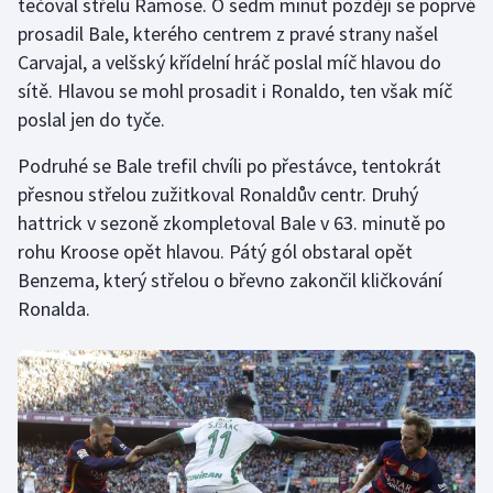
tečoval střelu Ramose. O sedm minut později se poprvé
prosadil Bale, kterého centrem z pravé strany našel
Olympijské hry
Carvajal, a velšský křídelní hráč poslal míč hlavou do
Parasport
sítě. Hlavou se mohl prosadit i Ronaldo, ten však míč
poslal jen do tyče.
Plavání
Podruhé se Bale trefil chvíli po přestávce, tentokrát
Plážový volejbal
přesnou střelou zužitkoval Ronaldův centr. Druhý
hattrick v sezoně zkompletoval Bale v 63. minutě po
Ragby
rohu Kroose opět hlavou. Pátý gól obstaral opět
Benzema, který střelou o břevno zakončil kličkování
Rychlobruslení
Ronalda.
Rychlostní kanoistika
Short track
Sportovní střelba