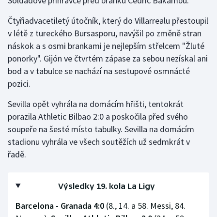
Soldadově přihrávce před branku Cédric Bakambu.
Čtyřiadvacetiletý útočník, který do Villarrealu přestoupil
v létě z tureckého Bursasporu, navýšil po změně stran
náskok a s osmi brankami je nejlepším střelcem "Žluté
ponorky". Gijón ve čtvrtém zápase za sebou nezískal ani
bod a v tabulce se nachází na sestupové osmnácté
pozici.
Sevilla opět vyhrála na domácím hřišti, tentokrát
porazila Athletic Bilbao 2:0 a poskočila před svého
soupeře na šesté místo tabulky. Sevilla na domácím
stadionu vyhrála ve všech soutěžích už sedmkrát v
řadě.
Výsledky 19. kola La Ligy
Barcelona - Granada 4:0
(8., 14. a 58. Messi, 84.