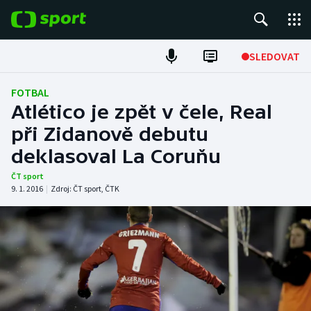
POPULÁRNÍ
SLEDOVAT
Fotbal
FOTBAL
Atlético je zpět v čele, Real
Hokej
při Zidanově debutu
deklasoval La Coruňu
Tenis
ČT sport
Atletika
9. 1. 2016
|
Zdroj:
ČT sport
,
ČTK
Cyklistika
DALŠÍ SPORTY
Americký fotbal
NEPŘEHLÉDNĚTE