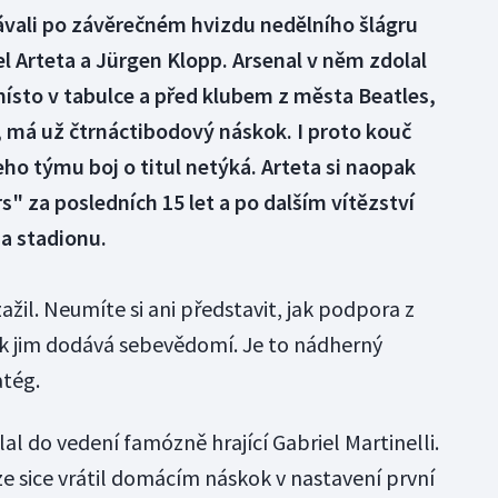
vali po závěrečném hvizdu nedělního šlágru
l Arteta a Jürgen Klopp. Arsenal v něm zdolal
 místo v tabulce a před klubem z města Beatles,
, má už čtrnáctibodový náskok. I proto kouč
eho týmu boj o titul netýká. Arteta si naopak
s" za posledních 15 let a po dalším vítězství
a stadionu.
žil. Neumíte si ani představit, jak podpora z
k jim dodává sebevědomí. Je to nádherný
atég.
lal do vedení famózně hrající Gabriel Martinelli.
 sice vrátil domácím náskok v nastavení první