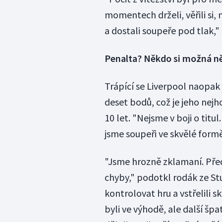
momentech drželi, věřili si, 
a dostali soupeře pod tlak,"
Penalta? Někdo si možná n
Trápící se Liverpool naopak
deset bodů, což je jeho nejh
10 let. "Nejsme v boji o ti
jsme soupeři ve skvělé formě
"Jsme hrozně zklamaní. Před
chyby," podotkl rodák ze St
kontrolovat hru a vstřelili s
byli ve výhodě, ale další šp