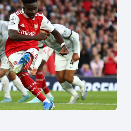
Moderní pětiboj
Triatlon
Motorsport
Veslování
Olympijské hry
Vodní slalom
Parasport
Volejbal
Plavání
Ostatní
Plážový volejbal