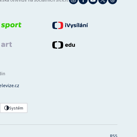
din
levize.cz
Systém
RSS