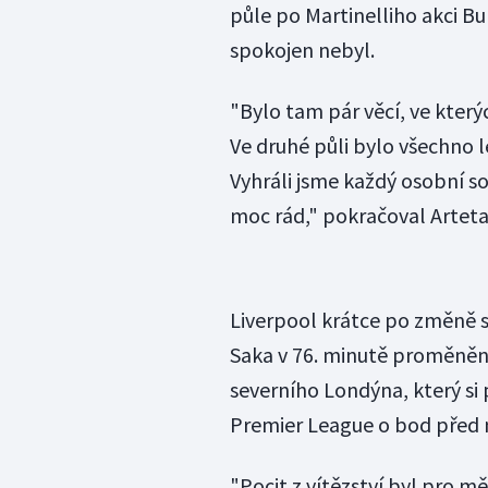
půle po Martinelliho akci B
spokojen nebyl.
"Bylo tam pár věcí, ve který
Ve druhé půli bylo všechno l
Vyhráli jsme každý osobní so
moc rád," pokračoval Arteta
Liverpool krátce po změně s
Saka v 76. minutě proměněn
severního Londýna, který si 
Premier League o bod před 
"Pocit z vítězství byl pro mě