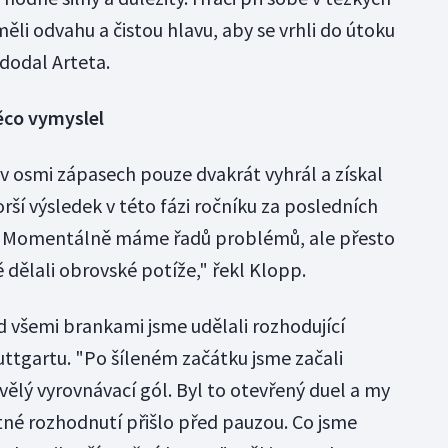
měli odvahu a čistou hlavu, aby se vrhli do útoku
 dodal Arteta.
ěco vymyslel
 v osmi zápasech pouze dvakrát vyhrál a získal
orší výsledek v této fázi ročníku za posledních
tul. Momentálně máme řadů problémů, ale přesto
 dělali obrovské potíže," řekl Klopp.
 všemi brankami jsme udělali rozhodující
uttgartu. "Po šíleném začátku jsme začali
kvělý vyrovnávací gól. Byl to otevřený duel a my
atné rozhodnutí přišlo před pauzou. Co jsme