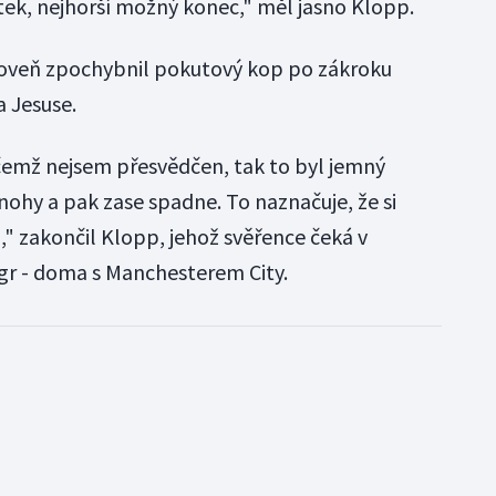
tek, nejhorší možný konec," měl jasno Klopp.
roveň zpochybnil pokutový kop po zákroku
a Jesuse.
čemž nejsem přesvědčen, tak to byl jemný
nohy a pak zase spadne. To naznačuje, že si
 zakončil Klopp, jehož svěřence čeká v
ágr - doma s Manchesterem City.