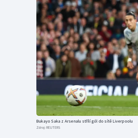
Curling
Dostihy
Florbal
Futsal
Golf
Gymnastika
Bukayo Saka z Arsenalu střílí gól do sítě Liverpoolu
Zdroj:
REUTERS