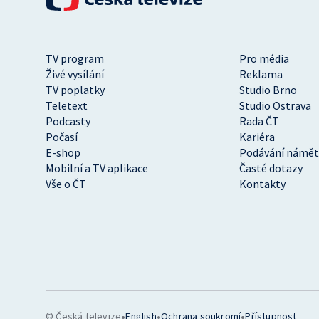
TV program
Pro média
Živé vysílání
Reklama
TV poplatky
Studio Brno
Teletext
Studio Ostrava
Podcasty
Rada ČT
Počasí
Kariéra
E-shop
Podávání námět
Mobilní a TV aplikace
Časté dotazy
Vše o ČT
Kontakty
•
•
•
© Česká televize
English
Ochrana soukromí
Přístupnost