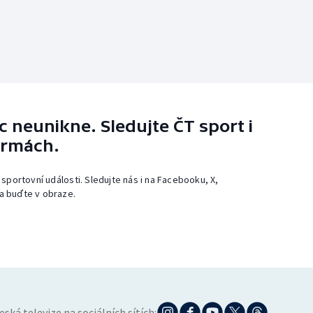
 neunikne. Sledujte ČT sport i
ormách.
 sportovní události. Sledujte nás i na Facebooku, X,
a buďte v obraze.
eská televize na sociálních sítích: