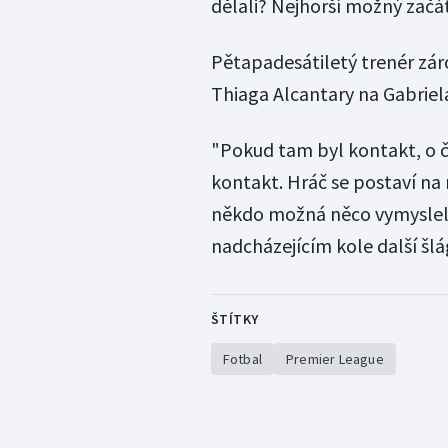
dělali? Nejhorší možný začá
Pětapadesátiletý trenér zá
Thiaga Alcantary na Gabriel
"Pokud tam byl kontakt, o 
kontakt. Hráč se postaví na 
někdo možná něco vymyslel,"
nadcházejícím kole další šl
ŠTÍTKY
Fotbal
Premier League