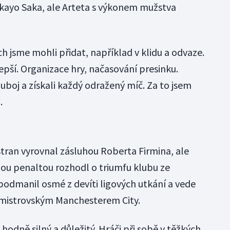
ukayo Saka, ale Arteta s výkonem mužstva
ch jsme mohli přidat, například v klidu a odvaze.
epší. Organizace hry, načasování presinku.
uboj a získali každý odražený míč. Za to jsem
.
tran vyrovnal zásluhou Roberta Firmina, ale
ou penaltou rozhodl o triumfu klubu ze
podmanil osmé z devíti ligových utkání a vede
mistrovským Manchesterem City.
 hodně silný a důležitý. Hráči při sobě v těžkých