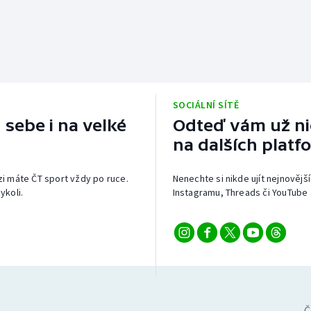
SOCIÁLNÍ SÍTĚ
 sebe i na velké
Odteď vám už nic
na dalších platf
izi máte ČT sport vždy po ruce.
Nenechte si nikde ujít nejnovější
ykoli.
Instagramu, Threads či YouTube 
Č