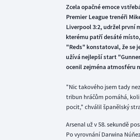
Zcela opačné emoce vstřebá
Premier League trenéři Mike
Liverpool 3:2, udržel první
kterému patří desáté místo
"Reds" konstatoval, že se j
užívá nejlepší start "Gunner
ocenil zejména atmosféru n
"Nic takového jsem tady neza
tribun hráčům pomáhá, koli
pocit," chválil španělský str
Arsenal už v 58. sekundě pos
Po vyrovnání Darwina Núňeze