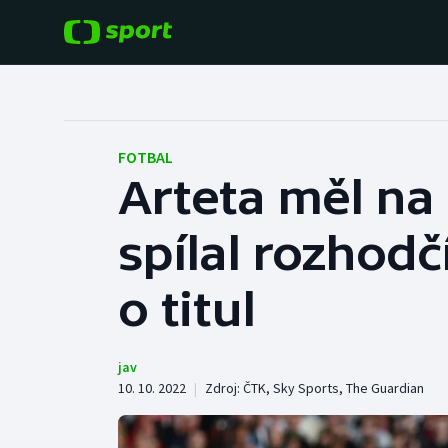
POPULÁRNÍ
DALŠÍ SPORTY
Fotbal
Americký fotbal
FOTBAL
Arteta měl na 
Hokej
Baseball a softbal
spílal rozhodč
Tenis
Basketbal
Atletika
o titul
Biatlon
Cyklistika
Boby a skeleton
jav
10. 10. 2022
|
Zdroj:
ČTK
,
Sky Sports
,
The Guardian
Box