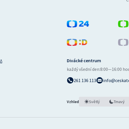
Divácké centrum
ů
každý všední den:
8:00—16:00 ho
261 136 113
info@ceskate
Vzhled
Světlý
Tmavý