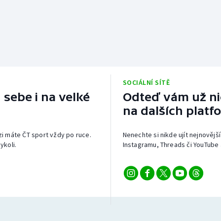
SOCIÁLNÍ SÍTĚ
 sebe i na velké
Odteď vám už nic
na dalších platf
izi máte ČT sport vždy po ruce.
Nenechte si nikde ujít nejnovější
ykoli.
Instagramu, Threads či YouTube 