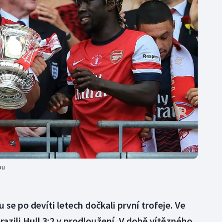
Moderní pětiboj
Triatlon
Motorsport
Veslování
Olympijské hry
Vodní slalom
Parasport
Volejbal
Plavání
Ostatní
Plážový volejbal
pu
 se po devíti letech dočkali první trofeje. Ve
azili Hull 3:2 v prodloužení. V době vítězného