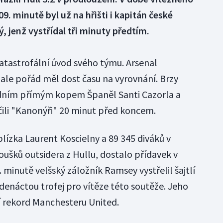
. minutě byl už na hřišti i kapitán české
 jenž vystřídal tři minuty předtím.
katastrofální úvod svého týmu. Arsenal
, ale pořád měl dost času na vyrovnání. Brzy
ádním přímým kopem Španěl Santi Cazorla a
ili "Kanonýři" 20 minut před koncem.
lízka Laurent Koscielny a 89 345 diváků v
oušků outsidera z Hullu, dostalo přídavek v
minutě velšský záložník Ramsey vystřelil šajtlí
edenáctou trofej pro vítěze této soutěže. Jeho
í rekord Manchesteru United.