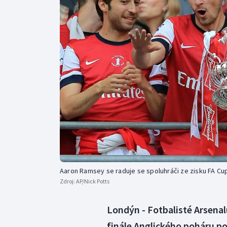
Curling
Dostihy
Florbal
Futsal
Golf
Gymnastika
Aaron Ramsey se raduje se spoluhráči ze zisku FA Cu
Zdroj:
AP/Nick Potts
Londýn - Fotbalisté Arsenalu
finále Anglického poháru por