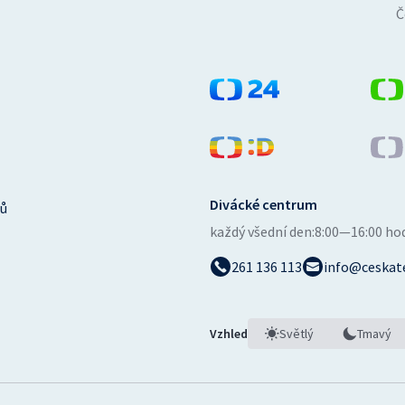
Č
Divácké centrum
ů
každý všední den:
8:00—16:00 ho
261 136 113
info@ceskate
Vzhled
Světlý
Tmavý