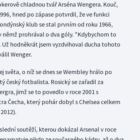
pokerově chladnou tvář Arséna Wengera. Kouč,
996, hned po zápase potvrdil, že ve funkci
 Londýnský klub se stal prvním od roku 1966,
, v němž prohrával o dva góly. "Kdybychom to
né. Už hodněkrát jsem vyzdvihoval ducha tohoto
válil Wenger.
ej světa, o níž se dnes se Wembley hrálo po
rtý český fotbalista. Rosický se zařadil za
ergra, jimž se to povedlo v roce 2001 s
ra Čecha, který pohár dobyl s Chelsea celkem
 2012).
lední soutěží, kterou dokázal Arsenal v roce
nepamatuje nikdo ze současného kádru, až o dva