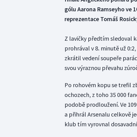
gólu Aarona Ramseyho ve 109
reprezentace Tomáš Rosický,
Z lavičky předtím sledoval 
prohrával v 8. minutě už 0:2
zkrátil vedení soupeře par
svou výraznou převahu zúroč
Po rohovém kopu se trefil zb
ochozech, z toho 35 000 fan
podobě prodloužení. Ve 109. 
a přihrál Arsenalu celkově j
klub tím vyrovnal dosavadn