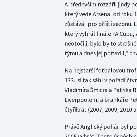
A především rozzářil jindy 
který vede Arsenal od roku 1
zůstává i pro příští sezonu.
který vyhrál finále FA Cupu
neotočili, bylo by to straš
týmu a dnes jej potvrdil," ch
Na nejstarší fotbalovou trof
133., si tak sáhl v pořadí čtv
Vladimíra Šmicra a Patrika B
Liverpoolem, a brankáře Pet
čtyřikrát (2007, 2009, 2010 a
Právě Anglický pohár byl pos
2005 vyhrát. Tento úspěch 