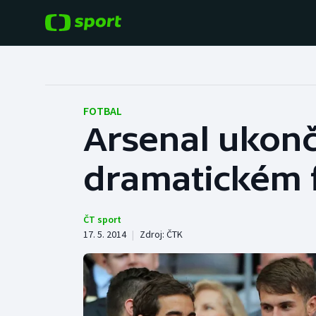
POPULÁRNÍ
DALŠÍ SPORTY
Fotbal
Americký fotbal
FOTBAL
Arsenal ukonči
Hokej
Baseball a softbal
dramatickém f
Tenis
Basketbal
Atletika
Biatlon
ČT sport
17. 5. 2014
|
Zdroj:
ČTK
Cyklistika
Boby a skeleton
Box