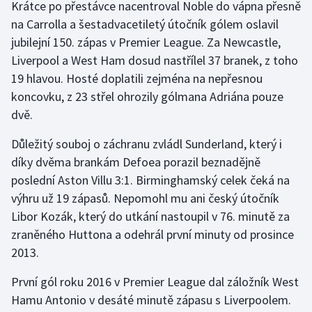
Krátce po přestávce nacentroval Noble do vápna přesně
na Carrolla a šestadvacetiletý útočník gólem oslavil
jubilejní 150. zápas v Premier League. Za Newcastle,
Liverpool a West Ham dosud nastřílel 37 branek, z toho
19 hlavou. Hosté doplatili zejména na nepřesnou
koncovku, z 23 střel ohrozily gólmana Adriána pouze
dvě.
Důležitý souboj o záchranu zvládl Sunderland, který i
díky dvěma brankám Defoea porazil beznadějně
poslední Aston Villu 3:1. Birminghamský celek čeká na
výhru už 19 zápasů. Nepomohl mu ani český útočník
Libor Kozák, který do utkání nastoupil v 76. minutě za
zraněného Huttona a odehrál první minuty od prosince
2013.
První gól roku 2016 v Premier League dal záložník West
Hamu Antonio v desáté minutě zápasu s Liverpoolem.