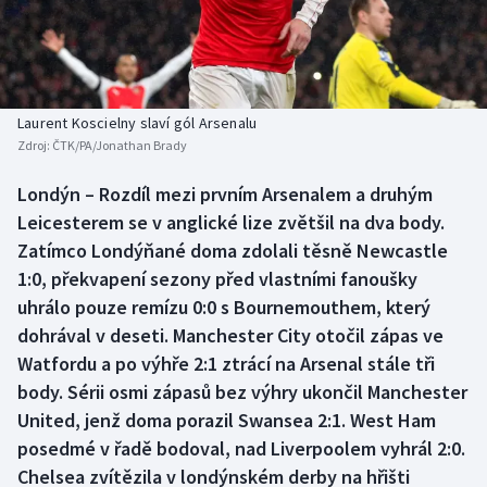
Baseball a softbal
Soutěže
Basketbal
Historické návraty
Biatlon
Aplikace ČT sport
Laurent Koscielny slaví gól Arsenalu
Zdroj:
ČTK/PA/Jonathan Brady
Boby a skeleton
AZ kvíz
Londýn – Rozdíl mezi prvním Arsenalem a druhým
Leicesterem se v anglické lize zvětšil na dva body.
Box
Zatímco Londýňané doma zdolali těsně Newcastle
Curling
1:0, překvapení sezony před vlastními fanoušky
uhrálo pouze remízu 0:0 s Bournemouthem, který
Dostihy
dohrával v deseti. Manchester City otočil zápas ve
Watfordu a po výhře 2:1 ztrácí na Arsenal stále tři
Florbal
body. Sérii osmi zápasů bez výhry ukončil Manchester
United, jenž doma porazil Swansea 2:1. West Ham
Futsal
posedmé v řadě bodoval, nad Liverpoolem vyhrál 2:0.
Chelsea zvítězila v londýnském derby na hřišti
Golf