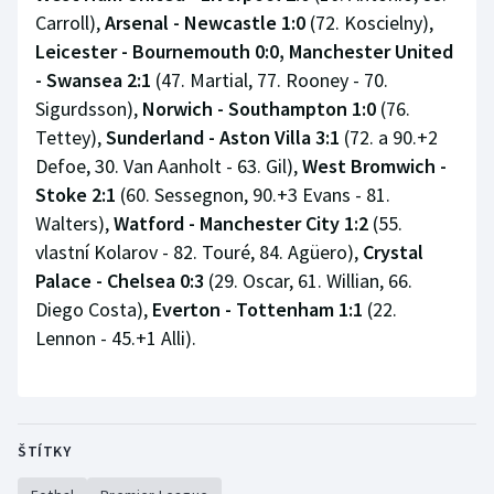
Carroll),
Arsenal - Newcastle 1:0
(72. Koscielny),
Leicester - Bournemouth 0:0, Manchester United
- Swansea 2:1
(47. Martial, 77. Rooney - 70.
Sigurdsson),
Norwich - Southampton 1:0
(76.
Tettey),
Sunderland - Aston Villa 3:1
(72. a 90.+2
Defoe, 30. Van Aanholt - 63. Gil),
West Bromwich -
Stoke 2:1
(60. Sessegnon, 90.+3 Evans - 81.
Walters),
Watford - Manchester City 1:2
(55.
vlastní Kolarov - 82. Touré, 84. Agüero),
Crystal
Palace - Chelsea 0:3
(29. Oscar, 61. Willian, 66.
Diego Costa),
Everton - Tottenham 1:1
(22.
Lennon - 45.+1 Alli).
ŠTÍTKY