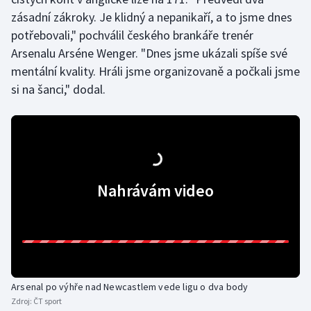
zásadní zákroky. Je klidný a nepanikaří, a to jsme dnes
Olympijské hry
potřebovali," pochválil českého brankáře trenér
Arsenalu Arséne Wenger. "Dnes jsme ukázali spíše své
Parasport
mentální kvality. Hráli jsme organizovaně a počkali jsme
Plavání
si na šanci," dodal.
Plážový volejbal
Ragby
Nahrávám video
Rychlobruslení
Rychlostní kanoistika
Short track
Sportovní střelba
Arsenal po výhře nad Newcastlem vede ligu o dva body
Zdroj:
ČT sport