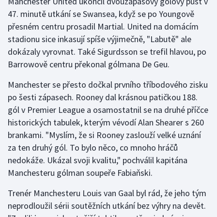
Manchester United ukončil dvouzápasový gólový půst v
47. minutě utkání se Swansea, když se po Youngově
přesném centru prosadil Martial. United na domácím
stadionu sice inkasují spíše výjimečně, "Labutě" ale
dokázaly vyrovnat. Také Sigurdsson se trefil hlavou, po
Barrowově centru překonal gólmana De Geu.
Manchester se přesto dočkal prvního tříbodového zisku
po šesti zápasech. Rooney dal krásnou patičkou 188.
gól v Premier League a osamostatnil se na druhé příčce
historických tabulek, kterým vévodí Alan Shearer s 260
brankami. "Myslím, že si Rooney zaslouží velké uznání
za ten druhý gól. To bylo něco, co mnoho hráčů
nedokáže. Ukázal svoji kvalitu," pochválil kapitána
Manchesteru gólman soupeře Fabiaňski.
Trenér Manchesteru Louis van Gaal byl rád, že jeho tým
neprodloužil sérii soutěžních utkání bez výhry na devět.