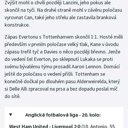
Zvýšit mohl o chvíli později Lanzini, jeho pokus ale
skončil na tyči. Na druhé straně mohl v závěru poločasu
vyrovnat Can, také jeho střelu ale zastavila branková
konstrukce.
Zápas Evertonu s Tottenhamem skončil 1:1. Hosté měli
především v prvním poločase velký tlak, Kane v úvodu
zápasu trefil tyč a Davies o něco později břevno. Jenže
do vedení šel Everton, po sklepnutí Lukaka se proti
svému bývalému týmu prosadil Aaron Lennon. Domácí
ještě do poločasu o vedení přišli. Tottenham se
konečně dočkal po dlouhém pasu Alderweirelda, který
si Delle Alli zpracoval na prsa a bez dopadu poslal míč
do sítě.
Anglická fotbalová liga - 20. kolo:
West Ham United - Liverpool 2:0
(10. Antonio, 55.