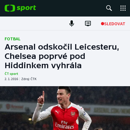
POPULÁRNÍ
SLEDOVAT
Fotbal
FOTBAL
Arsenal odskočil Leicesteru,
Hokej
Chelsea poprvé pod
Hiddinkem vyhrála
Tenis
ČT sport
Atletika
2. 1. 2016
|
Zdroj:
ČTK
Cyklistika
DALŠÍ SPORTY
Americký fotbal
NEPŘEHLÉDNĚTE