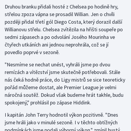
Druhou branku přidali hosté z Chelsea po hodině hry,
střelou zpoza vápna se prosadil Willian. Jen o chvíli
později přidal třetí gól Diego Costa, který dorazil další
Willianovu střelu. Chelsea zvítězila na hřišti soupeře po
sedmi zápasech a po odvolání Josého Mourinha ve
čtyřech utkáních ani jednou neprohrála, což se jí
povedlo poprvé v sezoně.
"Nesmíme se nechat unést, vyhráli jsme po dvou
remízách a vítězství jsme skutečně potřebovali. Stále
nás čeká hodně práce, do Ligy mistrů se sice teoreticky
pořád můžeme dostat, ale Premier League je velmi
náročná soutěž. Dokud však budeme hrát takhle, budu
spokojený," prohlásil po zápase Hiddink.
I kapitán John Terry hodnotil výkon pozitivně. "Dnes
jsme hráli jako v minulé sezoně. I v těchto obtížných
podmínkách jsme podali výborný výkon," zmínil hustý