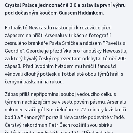
Crystal Palace jednoznačně 3:0 a oslavila první výhru
pod dočasným koučem Guusem Hiddinkem.
Gymnastika
Fotbalisté Newcastlu nastoupili k rozcvičce před
Házená
zápasem na hřišti Arsenalu v trikách s fotografií
Jezdectví
zesnulého brankáře Pavla Srníčka a nápisem "Pavel is a
Geordie". Geordie je přezdívka pro fanoušky Newcastlu,
Judo
za který bývalý český reprezentant odchytal téměř 200
zápasů. Před úvodním hvizdem mu hráči i fanoušci
Krasobruslení
věnovali dlouhý potlesk a fotbalisté obou týmů hráli s
černými páskami na rukou.
Lezení
Zápas příliš nepřipomínal souboj vedoucího celku s
Lyže a snowboard
týmem nacházejícím se v sestupovém pásmu. Arsenalu
nakonec stačil gól Koscielného ze 72. minuty k zisku tří
Moderní pětiboj
bodů a "Kanonýři" porazili Newcastle podeváté v řadě.
Čerstvý rekordman Petr Čech rozšířil svou sbírku
Motorsport
čistých kont v anglické lize na 171. "Předvedl dva