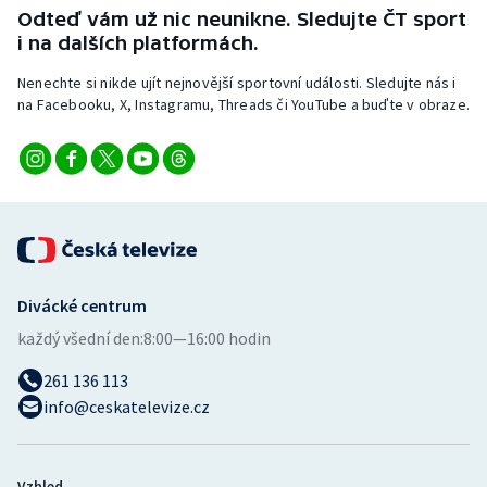
Odteď vám už nic neunikne. Sledujte ČT sport
i na dalších platformách.
Nenechte si nikde ujít nejnovější sportovní události. Sledujte nás i
na Facebooku, X, Instagramu, Threads či YouTube a buďte v obraze.
Divácké centrum
každý všední den:
8:00—16:00 hodin
261 136 113
info@ceskatelevize.cz
Vzhled