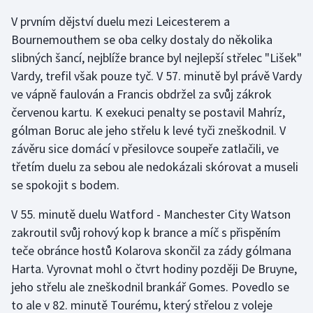
Stolní tenis
V prvním dějství duelu mezi Leicesterem a
Bournemouthem se oba celky dostaly do několika
Triatlon
slibných šancí, nejblíže brance byl nejlepší střelec "Lišek"
Vardy, trefil však pouze tyč. V 57. minutě byl právě Vardy
Veslování
ve vápně faulován a Francis obdržel za svůj zákrok
Vodní slalom
červenou kartu. K exekuci penalty se postavil Mahríz,
gólman Boruc ale jeho střelu k levé tyči zneškodnil. V
Volejbal
závěru sice domácí v přesilovce soupeře zatlačili, ve
třetím duelu za sebou ale nedokázali skórovat a museli
Ostatní
se spokojit s bodem.
V 55. minutě duelu Watford - Manchester City Watson
zakroutil svůj rohový kop k brance a míč s přispěním
teče obránce hostů Kolarova skončil za zády gólmana
Harta. Vyrovnat mohl o čtvrt hodiny později De Bruyne,
jeho střelu ale zneškodnil brankář Gomes. Povedlo se
to ale v 82. minutě Tourému, který střelou z voleje