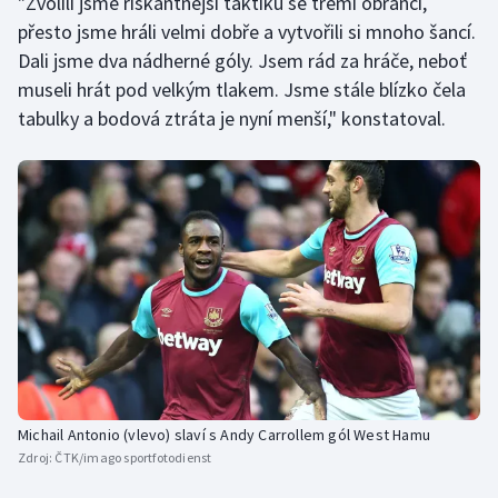
"Zvolili jsme riskantnější taktiku se třemi obránci,
přesto jsme hráli velmi dobře a vytvořili si mnoho šancí.
Dali jsme dva nádherné góly. Jsem rád za hráče, neboť
museli hrát pod velkým tlakem. Jsme stále blízko čela
tabulky a bodová ztráta je nyní menší," konstatoval.
Michail Antonio (vlevo) slaví s Andy Carrollem gól West Hamu
Zdroj:
ČTK/imago sportfotodienst