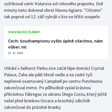
zužitkoval centr Kolarova od rohového praporku. Dvě
minuty nato dokonal obrat hlavou Agüero. "Citizens"
tak poprvé od 12. září vyhráli v lize na hřišti soupeře.
SOUVISEJÍCÍ ČLÁNKY
Čech: Southamptonu vyšlo úplně všechno, nám
vůbec nic
27. 12. 2015
Utkání v Selhurst Parku sice začal lépe domácí Crystal
Palace, Zaha ale pálil těsně vedle a na zadní tyči
nepřesně osamocený Campbell po centru Puncheona
zakončoval mimo. Po půlhodině vyslal krásnou
přihrávkou Fábregas za obranu Diega Costu, který ještě
našel před brankou Oscara a brazilský záložník
zakončoval do prázdné branky.