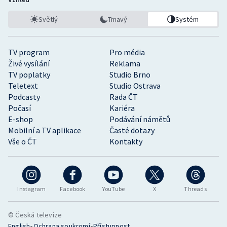
Světlý
Tmavý
Systém
TV program
Pro média
Živé vysílání
Reklama
TV poplatky
Studio Brno
Teletext
Studio Ostrava
Podcasty
Rada ČT
Počasí
Kariéra
E-shop
Podávání námětů
Mobilní a TV aplikace
Časté dotazy
Vše o ČT
Kontakty
Instagram
Facebook
YouTube
X
Threads
© Česká televize
•
•
English
Ochrana soukromí
Přístupnost