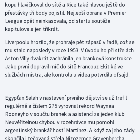
kopu hlavičkoval do sítě a Rice také hlavou ještě do
přestávky tři body pojistil. Nejlepší obrana v Premier
Gymnastika
League opět neinkasovala, od startu soutěže
kapitulovala jen třikrát.
Házená
Liverpoolu hrozilo, že prohraje pět zápasů v řadě, což se
Jezdectví
mu stalo naposledy v roce 1953. V úvodu ho při střelách
Aston Villy dvakrát zachránila jen branková konstrukce.
Judo
Jako první dopravil míč do sítě Francouz Ekitiké ve
službách mistra, ale kontrola u videa potvrdila ofsajd.
Krasobruslení
Lezení
Egypťan Salah v nastavení prvního dějství se už trefil
Lyže a snowboard
regulérně a číslem 275 vyrovnal rekord Waynea
Rooneyho v součtu branek a asistencí za jeden klub.
Moderní pětiboj
Neuvěřitelnou chybou v rozehrávce mu pomohl
argentinský brankář hostí Martínez. A když za jeho zády
Motorsport
skončila i tečovaná střela Nizozemce Gravenbercha,