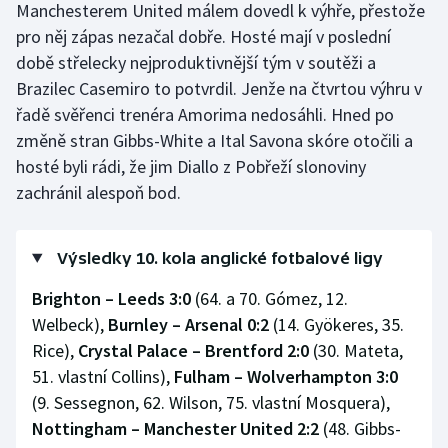
Manchesterem United málem dovedl k výhře, přestože
Stolní tenis
pro něj zápas nezačal dobře. Hosté mají v poslední
době střelecky nejproduktivnější tým v soutěži a
Triatlon
Brazilec Casemiro to potvrdil. Jenže na čtvrtou výhru v
Veslování
řadě svěřenci trenéra Amorima nedosáhli. Hned po
změně stran Gibbs-White a Ital Savona skóre otočili a
Vodní slalom
hosté byli rádi, že jim Diallo z Pobřeží slonoviny
zachránil alespoň bod.
Volejbal
Ostatní
Výsledky 10. kola anglické fotbalové ligy
Brighton – Leeds 3:0
(64. a 70. Gómez, 12.
Welbeck),
Burnley – Arsenal 0:2
(14. Gyökeres, 35.
Rice),
Crystal Palace – Brentford 2:0
(30. Mateta,
51. vlastní Collins),
Fulham – Wolverhampton 3:0
(9. Sessegnon, 62. Wilson, 75. vlastní Mosquera),
Nottingham – Manchester United 2:2
(48. Gibbs-