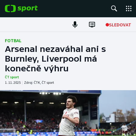
POPULÁRNÍ
SLEDOVAT
Fotbal
FOTBAL
Arsenal nezaváhal ani s
Hokej
Burnley, Liverpool má
konečně výhru
Tenis
ČT sport
Atletika
1. 11. 2025
|
Zdroj:
ČTK
,
ČT sport
Cyklistika
DALŠÍ SPORTY
Americký fotbal
NEPŘEHLÉDNĚTE