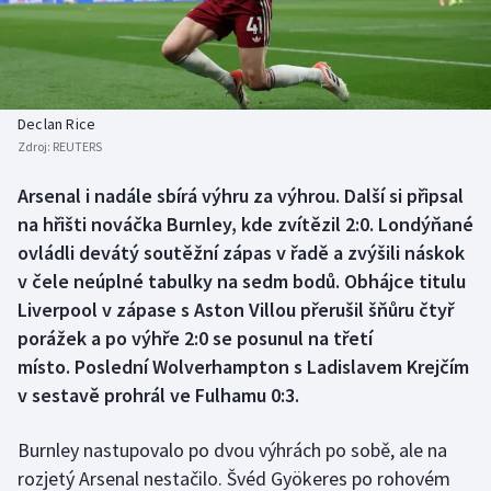
Baseball a softbal
Soutěže
Basketbal
Historické návraty
Biatlon
Aplikace ČT sport
Declan Rice
Zdroj:
REUTERS
Boby a skeleton
AZ kvíz
Arsenal i nadále sbírá výhru za výhrou. Další si připsal
na hřišti nováčka Burnley, kde zvítězil 2:0. Londýňané
Box
ovládli devátý soutěžní zápas v řadě a zvýšili náskok
Curling
v čele neúplné tabulky na sedm bodů. Obhájce titulu
Liverpool v zápase s Aston Villou přerušil šňůru čtyř
Dostihy
porážek a po výhře 2:0 se posunul na třetí
místo. Poslední Wolverhampton s Ladislavem Krejčím
Florbal
v sestavě prohrál ve Fulhamu 0:3.
Futsal
Burnley nastupovalo po dvou výhrách po sobě, ale na
rozjetý Arsenal nestačilo. Švéd Gyökeres po rohovém
Golf