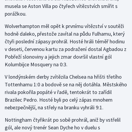
musela se Aston Villa po čtyřech vítězstvích smířit s
Olympijské hry
porážkou.
Parasport
Wolverhampton měl opět k prvnímu vítězství v soutěži
hodně daleko, přestože zavítal na půdu Fulhamu, který
Plavání
čtyři poslední zápasy prohrál. Hosté hráli téměř hodinu
v deseti, červenou kartu za podražení dostal Agbadou z
Plážový volejbal
Pobřeží slonoviny a jejich zmar dovršil vlastní gól
Kolumbijce Mosquery na 0:3.
Ragby
V londýnském derby zvítězila Chelsea na hřišti třetího
Rychlobruslení
Tottenhamu 1:0 a bodově se na něj dotáhla. Městského
rivala pokořila popáté v řadě, tentokrát to zařídil
Rychlostní kanoistika
Brazilec Pedro. Hosté byli po celý zápas mnohem
nebezpečnější, na střely na branku vyhráli 9:1.
Short track
Nottingham čtyřikrát po sobě prohrál, aniž by vstřelil
Sportovní střelba
gól, ale nový trenér Sean Dyche ho v duelu s