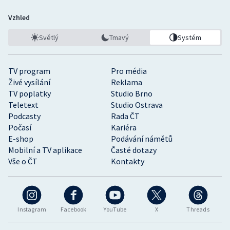
Vzhled
Světlý
Tmavý
Systém
TV program
Pro média
Živé vysílání
Reklama
TV poplatky
Studio Brno
Teletext
Studio Ostrava
Podcasty
Rada ČT
Počasí
Kariéra
E-shop
Podávání námětů
Mobilní a TV aplikace
Časté dotazy
Vše o ČT
Kontakty
Instagram
Facebook
YouTube
X
Threads