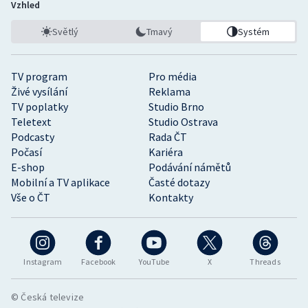
Vzhled
Světlý
Tmavý
Systém
TV program
Pro média
Živé vysílání
Reklama
TV poplatky
Studio Brno
Teletext
Studio Ostrava
Podcasty
Rada ČT
Počasí
Kariéra
E-shop
Podávání námětů
Mobilní a TV aplikace
Časté dotazy
Vše o ČT
Kontakty
Instagram
Facebook
YouTube
X
Threads
© Česká televize