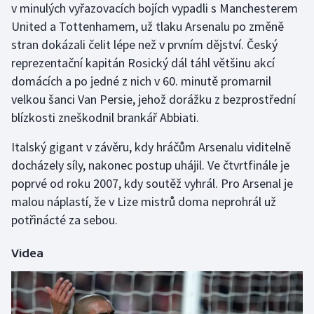
v minulých vyřazovacích bojích vypadli s Manchesterem
Olympijské hry
United a Tottenhamem, už tlaku Arsenalu po změně
stran dokázali čelit lépe než v prvním dějství. Český
Parasport
reprezentační kapitán Rosický dál táhl většinu akcí
domácích a po jedné z nich v 60. minutě promarnil
Plavání
velkou šanci Van Persie, jehož dorážku z bezprostřední
blízkosti zneškodnil brankář Abbiati.
Plážový volejbal
Italský gigant v závěru, kdy hráčům Arsenalu viditelně
Ragby
docházely síly, nakonec postup uhájil. Ve čtvrtfinále je
poprvé od roku 2007, kdy soutěž vyhrál. Pro Arsenal je
Rychlobruslení
malou náplastí, že v Lize mistrů doma neprohrál už
potřinácté za sebou.
Rychlostní kanoistika
Videa
Short track
Sportovní střelba