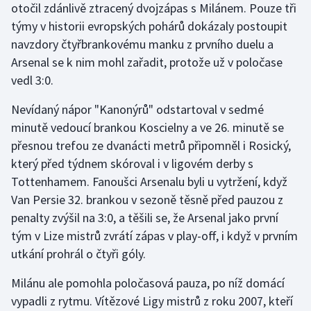
otočil zdánlivě ztracený dvojzápas s Milánem. Pouze tři
týmy v historii evropských pohárů dokázaly postoupit
Gymnastika
navzdory čtyřbrankovému manku z prvního duelu a
Arsenal se k nim mohl zařadit, protože už v poločase
Házená
vedl 3:0.
Jezdectví
Nevídaný nápor "Kanonýrů" odstartoval v sedmé
minutě vedoucí brankou Koscielny a ve 26. minutě se
Judo
přesnou trefou ze dvanácti metrů připomněl i Rosický,
který před týdnem skóroval i v ligovém derby s
Krasobruslení
Tottenhamem. Fanoušci Arsenalu byli u vytržení, když
Lezení
Van Persie 32. brankou v sezoně těsně před pauzou z
penalty zvýšil na 3:0, a těšili se, že Arsenal jako první
Lyže a snowboard
tým v Lize mistrů zvrátí zápas v play-off, i když v prvním
utkání prohrál o čtyři góly.
Moderní pětiboj
Milánu ale pomohla poločasová pauza, po níž domácí
Motorsport
vypadli z rytmu. Vítězové Ligy mistrů z roku 2007, kteří