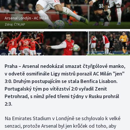
Baseball a softbal
Soutěže
Basketbal
Historické návraty
Arsenal Londýn - AC Milán
Zdroj:
ČTK/AP
Biatlon
Aplikace ČT sport
Boby a skeleton
AZ kvíz
Box
Praha – Arsenal nedokázal smazat čtyřgólové manko,
v odvetě osmifinále Ligy mistrů porazil AC Milán "jen"
Curling
3:0. Druhým postupujícím se stala Benfica Lisabon.
Dostihy
Portugalský tým po vítězství 2:0 vyřadil Zenit
Petrohrad, s nímž před třemi týdny v Rusku prohrál
Florbal
2:3.
Futsal
Na Emirates Stadium v Londýně se schylovalo k velké
senzaci, protože Arsenal byl jen krůček od toho, aby
Golf