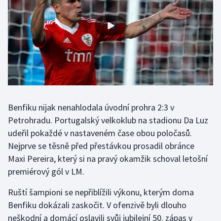
Stolní tenis
Triatlon
Veslování
Vodní slalom
Volejbal
Benfiku nijak nenahlodala úvodní prohra 2:3 v
Petrohradu. Portugalský velkoklub na stadionu Da Luz
Ostatní
udeřil pokaždé v nastaveném čase obou poločasů.
Nejprve se těsně před přestávkou prosadil obránce
Maxi Pereira, který si na pravý okamžik schoval letošní
premiérový gól v LM.
Ruští šampioni se nepřiblížili výkonu, kterým doma
Benfiku dokázali zaskočit. V ofenzivě byli dlouho
neškodní a domácí oslavili svůj jubilejní 50. zápas v