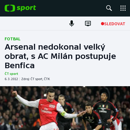
POPULÁRNÍ
SLEDOVAT
Fotbal
FOTBAL
Arsenal nedokonal velký
Hokej
obrat, s AC Milán postupuje
Benfica
Tenis
ČT sport
Atletika
6. 3. 2012
|
Zdroj:
ČT sport
,
ČTK
Cyklistika
DALŠÍ SPORTY
Americký fotbal
NEPŘEHLÉDNĚTE