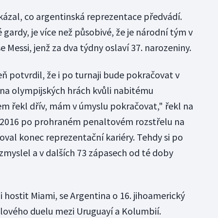
okázal, co argentinská reprezentace předvádí.
ré gardy, je více než působivé, že je národní tým v
e Messi, jenž za dva týdny oslaví 37. narozeniny.
 potvrdil, že i po turnaji bude pokračovat v
 na olympijských hrách kvůli nabitému
em řekl dřív, mám v úmyslu pokračovat," řekl na
e 2016 po prohraném penaltovém rozstřelu na
val konec reprezentační kariéry. Tehdy si po
myslel a v dalších 73 zápasech od té doby
i hostit Miami, se Argentina o 16. jihoamerický
nálového duelu mezi Uruguayí a Kolumbií.