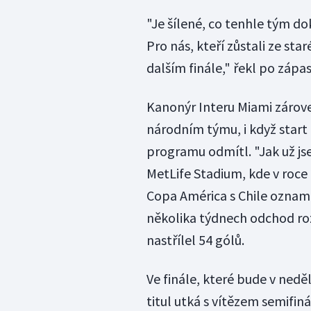
"Je šílené, co tenhle tým d
Pro nás, kteří zůstali ze sta
dalším finále," řekl po zápas
Kanonýr Interu Miami zároveň
národním týmu, i když start
programu odmítl. "Jak už js
MetLife Stadium, kde v roc
Copa América s Chile oznamo
několika týdnech odchod roz
nastřílel 54 gólů.
Ve finále, které bude v neděl
titul utká s vítězem semifi