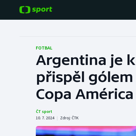
POPULÁRNÍ
DALŠÍ SPORTY
Fotbal
Americký fotbal
FOTBAL
Argentina je 
Hokej
Baseball a softbal
přispěl gólem
Tenis
Basketbal
Atletika
Copa América
Biatlon
Cyklistika
Boby a skeleton
ČT sport
10. 7. 2024
|
Zdroj:
ČTK
Box