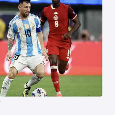
Moderní pětiboj
Triatlon
Motorsport
Veslování
Olympijské hry
Vodní slalom
Parasport
Volejbal
Plavání
Ostatní
Plážový volejbal
ě