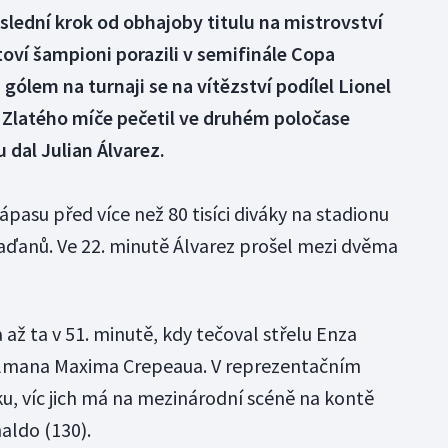
oslední krok od obhajoby titulu na mistrovství
toví šampioni porazili v semifinále Copa
gólem na turnaji se na vítězství podílel Lionel
 Zlatého míče pečetil ve druhém poločase
 dal Julian Álvarez.
ápasu před více než 80 tisíci diváky na stadionu
aďanů. Ve 22. minutě Álvarez prošel mezi dvěma
 až ta v 51. minutě, kdy tečoval střelu Enza
lmana Maxima Crepeaua. V reprezentačním
nku, víc jich má na mezinárodní scéně na kontě
aldo (130).