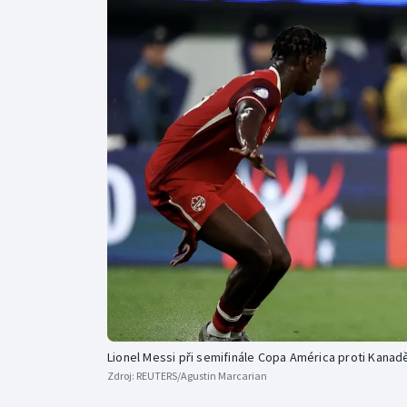
Curling
Dostihy
Florbal
Futsal
Golf
Gymnastika
Lionel Messi při semifinále Copa América proti Kanad
Zdroj:
REUTERS/Agustin Marcarian