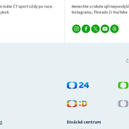
izi máte ČT sport vždy po ruce.
Nenechte si nikde ujít nejnovější
ykoli.
Instagramu, Threads či YouTube 
Č
Divácké centrum
ů