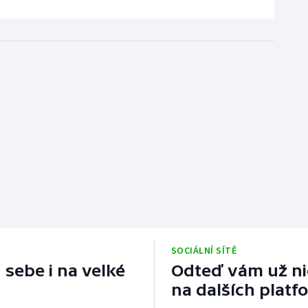
SOCIÁLNÍ SÍTĚ
 sebe i na velké
Odteď vám už nic
na dalších platf