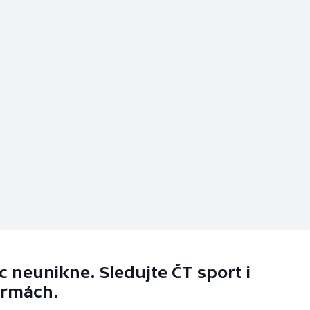
 neunikne. Sledujte ČT sport i
ormách.