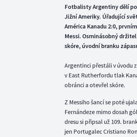
Fotbalisty Argentiny dělí p
Jižní Ameriky. Úřadující svě
América Kanadu 2:0, prvním 
Messi. Osminásobný držitel
skóre, úvodní branku zápasu
Argentinci přestáli v úvodu z
v East Rutherfordu tlak Kan
obránci a otevřel skóre.
Z Messiho šancí se poté ujala
Fernándeze mimo dosah gó
dresu si připsal už 109. bra
jen Portugalec Cristiano Ron