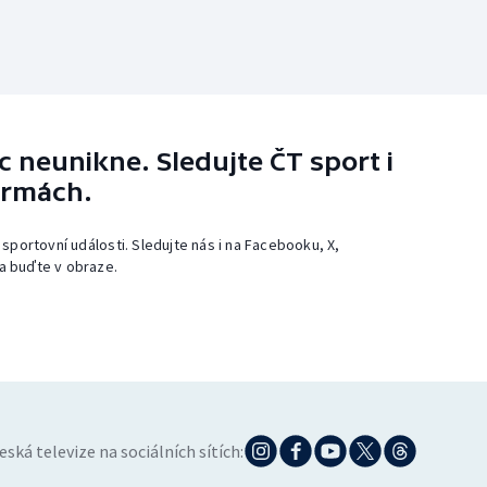
 neunikne. Sledujte ČT sport i
ormách.
 sportovní události. Sledujte nás i na Facebooku, X,
a buďte v obraze.
eská televize na sociálních sítích: