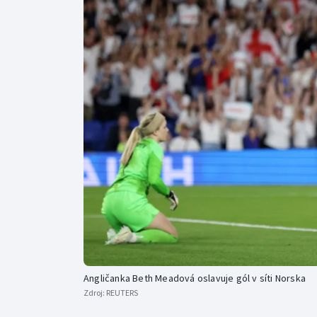
Curling
Dostihy
Florbal
Futsal
Golf
Gymnastika
Angličanka Beth Meadová oslavuje gól v síti Norska
Zdroj:
REUTERS