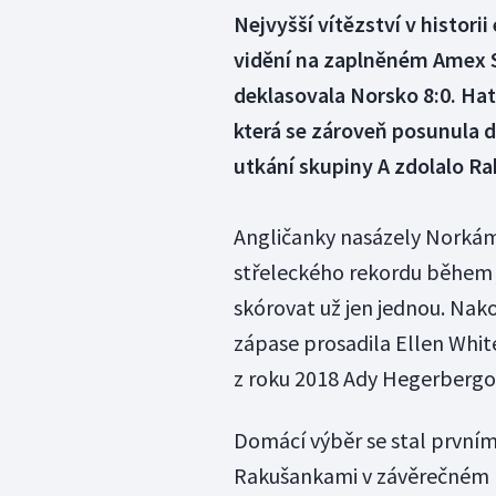
Nejvyšší vítězství v histori
vidění na zaplněném Amex S
deklasovala Norsko 8:0. Ha
která se zároveň posunula d
utkání skupiny A zdolalo Ra
Angličanky nasázely Norkám 
střeleckého rekordu během j
skórovat už jen jednou. Nako
zápase prosadila Ellen Whi
z roku 2018 Ady Hegerbergov
Domácí výběr se stal prvním j
Rakušankami v závěrečném k