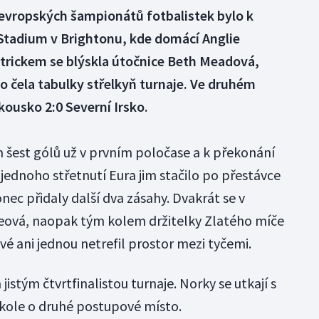
i evropských šampionátů fotbalistek bylo k
tadium v Brightonu, kde domácí Anglie
ttrickem se blýskla útočnice Beth Meadová,
o čela tabulky střelkyň turnaje. Ve druhém
kousko 2:0 Severní Irsko.
šest gólů už v prvním poločase a k překonání
ednoho střetnutí Eura jim stačilo po přestávce
nec přidaly další dva zásahy. Dvakrát se v
teová, naopak tým kolem držitelky Zlatého míče
é ani jednou netrefil prostor mezi tyčemi.
istým čtvrtfinalistou turnaje. Norky se utkají s
ole o druhé postupové místo.