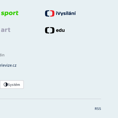
din
levize.cz
Systém
RSS