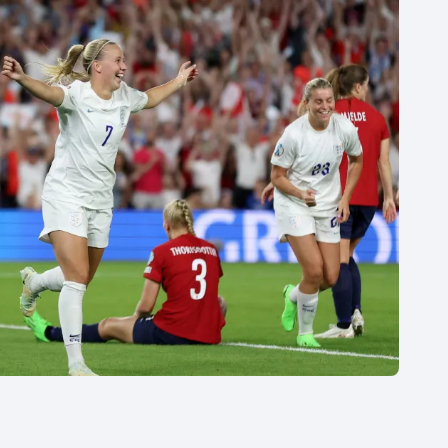
Moderní pětiboj
Triatlon
Motorsport
Veslování
Olympijské hry
Vodní slalom
Parasport
Volejbal
Plavání
Ostatní
Plážový volejbal