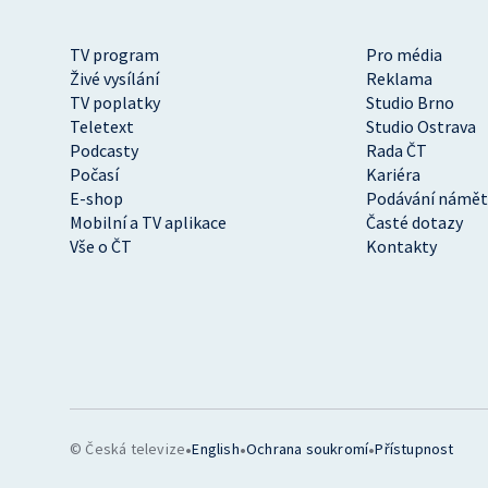
TV program
Pro média
Živé vysílání
Reklama
TV poplatky
Studio Brno
Teletext
Studio Ostrava
Podcasty
Rada ČT
Počasí
Kariéra
E-shop
Podávání námět
Mobilní a TV aplikace
Časté dotazy
Vše o ČT
Kontakty
•
•
•
© Česká televize
English
Ochrana soukromí
Přístupnost