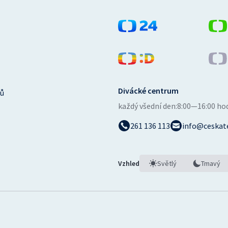
Divácké centrum
ů
každý všední den:
8:00—16:00 ho
261 136 113
info@ceskate
Vzhled
Světlý
Tmavý