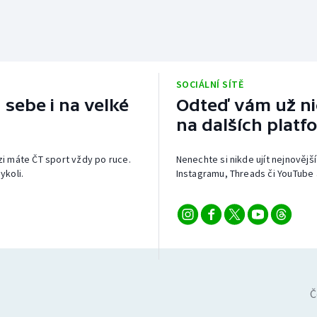
SOCIÁLNÍ SÍTĚ
 sebe i na velké
Odteď vám už nic
na dalších platf
izi máte ČT sport vždy po ruce.
Nenechte si nikde ujít nejnovější
ykoli.
Instagramu, Threads či YouTube 
Č