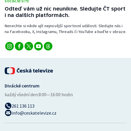
SOCIÁLNÍ SÍTĚ
Odteď vám už nic neunikne. Sledujte ČT sport
i na dalších platformách.
Nenechte si nikde ujít nejnovější sportovní události. Sledujte nás i
na Facebooku, X, Instagramu, Threads či YouTube a buďte v obraze.
Divácké centrum
každý všední den:
8:00—16:00 hodin
261 136 113
info@ceskatelevize.cz