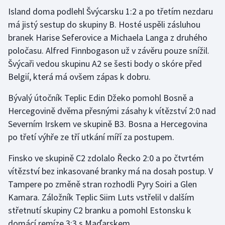
Island doma podlehl Švýcarsku 1:2 a po třetím nezdaru
Olympijské hry
má jistý sestup do skupiny B. Hosté uspěli zásluhou
branek Harise Seferovice a Michaela Langa z druhého
Parasport
poločasu. Alfred Finnbogason už v závěru pouze snížil.
Švýcaři vedou skupinu A2 se šesti body o skóre před
Plavání
Belgií, která má ovšem zápas k dobru.
Plážový volejbal
Bývalý útočník Teplic Edin Džeko pomohl Bosně a
Hercegovině dvěma přesnými zásahy k vítězství 2:0 nad
Ragby
Severním Irskem ve skupině B3. Bosna a Hercegovina
Rychlobruslení
po třetí výhře ze tří utkání míří za postupem.
Finsko ve skupině C2 zdolalo Řecko 2:0 a po čtvrtém
Rychlostní kanoistika
vítězství bez inkasované branky má na dosah postup. V
Tampere po změně stran rozhodli Pyry Soiri a Glen
Short track
Kamara. Záložník Teplic Siim Luts vstřelil v dalším
Sportovní střelba
střetnutí skupiny C2 branku a pomohl Estonsku k
domácí remíze 3:3 s Maďarskem.