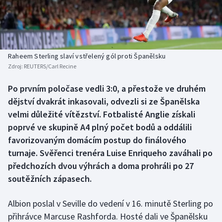
Baseball a softbal
Soutěže
Basketbal
Historické návraty
Biatlon
Aplikace ČT sport
Raheem Sterling slaví vstřelený gól proti Španělsku
Zdroj:
REUTERS/Carl Recine
Boby a skeleton
AZ kvíz
Po prvním poločase vedli 3:0, a přestože ve druhém
dějství dvakrát inkasovali, odvezli si ze Španělska
Box
velmi důležité vítězství. Fotbalisté Anglie získali
Curling
poprvé ve skupině A4 plný počet bodů a oddálili
favorizovaným domácím postup do finálového
Dostihy
turnaje. Svěřenci trenéra Luise Enriqueho zaváhali po
předchozích dvou výhrách a doma prohráli po 27
Florbal
soutěžních zápasech.
Futsal
Albion poslal v Seville do vedení v 16. minutě Sterling po
přihrávce Marcuse Rashforda. Hosté dali ve Španělsku
Golf