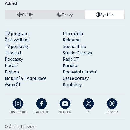
Vzhled
Světlý
Tmavý
Systém
TV program
Pro média
Živé vysílání
Reklama
TV poplatky
Studio Brno
Teletext
Studio Ostrava
Podcasty
Rada ČT
Počasí
Kariéra
E-shop
Podávání námětů
Mobilní a TV aplikace
Časté dotazy
Vše o ČT
Kontakty
Instagram
Facebook
YouTube
X
Threads
© Česká televize