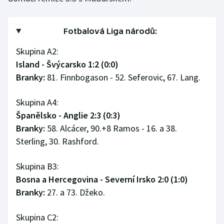
Stolní tenis
Triatlon
Fotbalová Liga národů:
Skupina A2:
Veslování
Island - Švýcarsko 1:2 (0:0)
Branky:
81. Finnbogason - 52. Seferovic, 67. Lang.
Vodní slalom
Skupina A4:
Volejbal
Španělsko - Anglie 2:3 (0:3)
Ostatní
Branky:
58. Alcácer, 90.+8 Ramos - 16. a 38.
Sterling, 30. Rashford.
Skupina B3:
Bosna a Hercegovina - Severní Irsko 2:0 (1:0)
Branky:
27. a 73. Džeko.
Skupina C2: