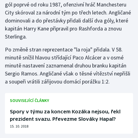
gól poprvé od roku 1987, ofenzivní hráč Manchesteru
City skóroval za národní tým po třech letech. Angličané
Gymnastika
dominovali a do přestávky přidali další dva góly, které
kapitán Harry Kane připravil pro Rashforda a znovu
Házená
Sterlinga.
Jezdectví
Po změně stran reprezentace "la roja" přidala. V 58.
minutě snížil hlavou střídající Paco Alcácer a v osmé
Judo
minutě nastavení zaznamenal druhou branku kapitán
Sergio Ramos. Angličané však o těsné vítězství nepřišli
Krasobruslení
a soupeři vrátili zářijovou domácí porážku 1:2.
Lezení
SOUVISEJÍCÍ ČLÁNKY
Lyže a snowboard
Spory v týmu za koncem Kozáka nejsou, řekl
Moderní pětiboj
prezident svazu. Převezme Slováky Hapal?
15. 10. 2018
Motorsport