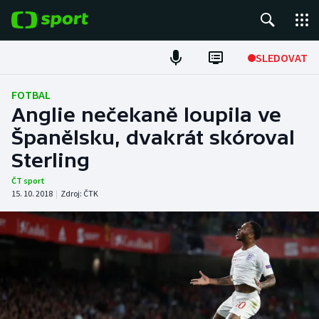
POPULÁRNÍ
SLEDOVAT
Fotbal
FOTBAL
Anglie nečekaně loupila ve
Hokej
Španělsku, dvakrát skóroval
Sterling
Tenis
ČT sport
Atletika
15. 10. 2018
|
Zdroj:
ČTK
Cyklistika
DALŠÍ SPORTY
Americký fotbal
NEPŘEHLÉDNĚTE