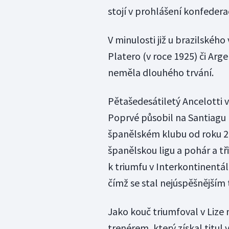
stojí v prohlášení konfedera
V minulosti již u brazilské
Platero (v roce 1925) či Arg
neměla dlouhého trvání.
Pětašedesátiletý Ancelotti 
Poprvé působil na Santiagu 
španělském klubu od roku 2
španělskou ligu a pohár a tři
k triumfu v Interkontinentál
čímž se stal nejúspěšnějším 
Jako kouč triumfoval v Lize 
trenérem, který získal titul