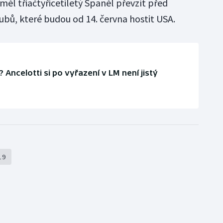
měl třiačtyřicetiletý Španěl převzít před
ubů, které budou od 14. června hostit USA.
 Ancelotti si po vyřazení v LM není jistý
19