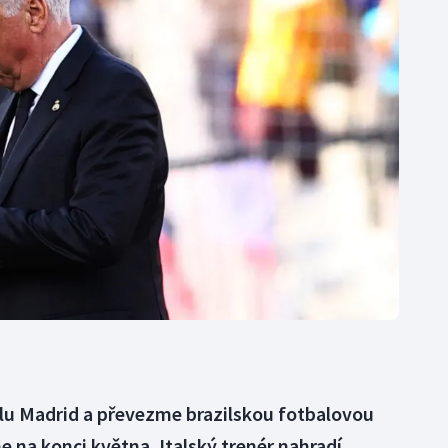
Moderní pětiboj
Triatlon
Motorsport
Veslování
Olympijské hry
Vodní slalom
Parasport
Volejbal
Plavání
Ostatní
Plážový volejbal
alu Madrid a převezme brazilskou fotbalovou
e na konci května. Italský trenér nahradí