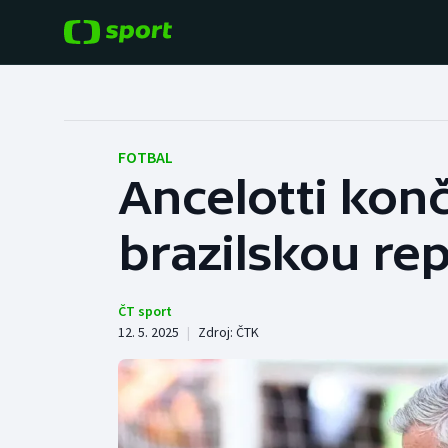
POPULÁRNÍ
DALŠÍ SPORTY
Fotbal
Americký fotbal
FOTBAL
Ancelotti kon
Hokej
Baseball a softbal
brazilskou re
Tenis
Basketbal
Atletika
Biatlon
ČT sport
12. 5. 2025
|
Zdroj:
ČTK
Cyklistika
Boby a skeleton
Box