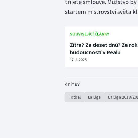
tříleté smlouvě. Mužstvo by 
startem mistrovství světa kl
SOUVISEJÍCÍ ČLÁNKY
Zítra? Za deset dnů? Za rok?
budoucností v Realu
17. 4. 2025
ŠTÍTKY
Fotbal
La Liga
La Liga 2018/20