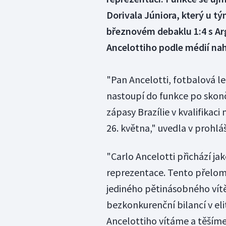
Dorivala Júniora, který u t
březnovém debaklu 1:4 s Ar
Ancelottiho podle médií nah
"Pan Ancelotti, fotbalová le
nastoupí do funkce po skonč
zápasy Brazílie v kvalifikac
26. května," uvedla v prohlá
"Carlo Ancelotti přichází jak
reprezentace. Tento přelom
jediného pětinásobného vítěz
bezkonkurenční bilancí v el
Ancelottiho vítáme a těšíme