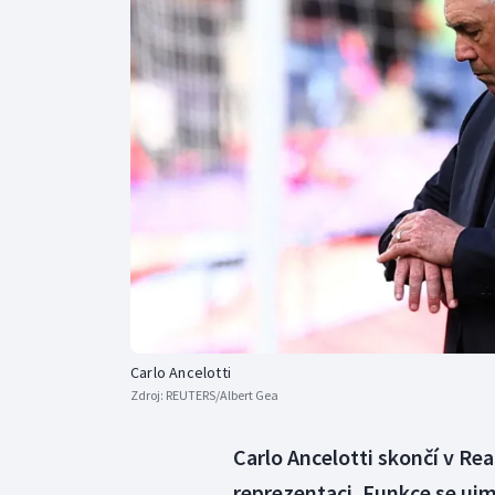
Curling
Dostihy
Florbal
Futsal
Golf
Gymnastika
Carlo Ancelotti
Zdroj:
REUTERS/Albert Gea
Carlo Ancelotti skončí v Re
reprezentaci. Funkce se ujm