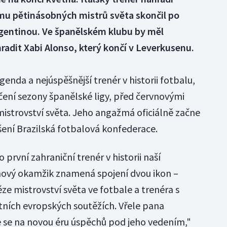
ýmu pětinásobných mistrů světa skončil po
gentinou. Ve španělském klubu by měl
radit Xabi Alonso, který končí v Leverkusenu.
genda a nejúspěšnější trenér v historii fotbalu,
ení sezony španělské ligy, před červnovými
i mistrovství světa. Jeho angažmá oficiálně začne
šení Brazilská fotbalová konfederace.
o první zahraniční trenér v historii naší
ový okamžik znamená spojení dvou ikon –
e mistrovství světa ve fotbale a trenéra s
itních evropských soutěžích. Vřele pana
 se na novou éru úspěchů pod jeho vedením,"