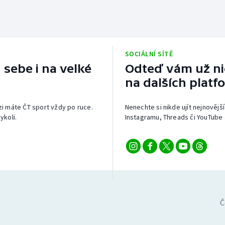
SOCIÁLNÍ SÍTĚ
 sebe i na velké
Odteď vám už nic
na dalších platf
izi máte ČT sport vždy po ruce.
Nenechte si nikde ujít nejnovější
ykoli.
Instagramu, Threads či YouTube 
Č