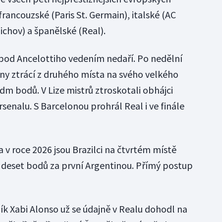
 francouzské (Paris St. Germain), italské (AC
chov) a španělské (Real).
 pod Ancelottiho vedením nedaří. Po nedělní
ony ztrácí z druhého místa na svého velkého
edm bodů. V Lize mistrů ztroskotali obhájci
rsenalu. S Barcelonou prohrál Real i ve finále
ta v roce 2026 jsou Brazilci na čtvrtém místě
 deset bodů za první Argentinou. Přímý postup
ík Xabi Alonso už se údajně v Realu dohodl na