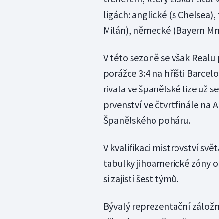
ligách: anglické (s Chelsea),
Milán), německé (Bayern Mni
V této sezoně se však Realu
porážce 3:4 na hřišti Barcel
rivala ve španělské lize už s
prvenství ve čtvrtfinále na A
Španělského poháru.
V kvalifikaci mistrovství svě
tabulky jihoamerické zóny o
si zajistí šest týmů.
Bývalý reprezentační záložn