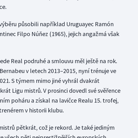
ce.
ho výběru působili například Uruguayec Ramón
entinec Filpo Núňez (1965), jejich angažmá však
vede Real podruhé a smlouvu měl ještě na rok.
Bernabeu v letech 2013–2015, nyní trénuje ve
021. S týmem mimo jiné vyhrál dvakrát
krát Ligu mistrů. V prosinci dovedl své svěřence
ním poháru a získal na lavičce Realu 15. trofej,
trenérem v historii klubu.
mistrů pětkrát, což je rekord. Je také jediným
 ve všech pěti nejprestižnějších evropských