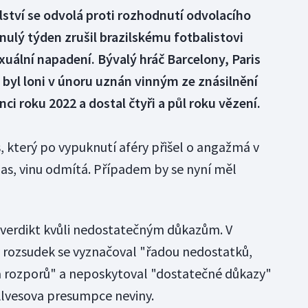
lství se odvolá proti rozhodnutí odvolacího
nulý týden zrušil brazilskému fotbalistovi
xuální napadení. Bývalý hráč Barcelony, Paris
byl loni v únoru uznán vinným ze znásilnění
ci roku 2022 a dostal čtyři a půl roku vězení.
s, který po vypuknutí aféry přišel o angažmá v
, vinu odmítá. Případem by se nyní měl
l verdikt kvůli nedostatečným důkazům. V
 rozsudek se vyznačoval "řadou nedostatků,
a rozporů" a neposkytoval "dostatečné důkazy"
Alvesova presumpce neviny.