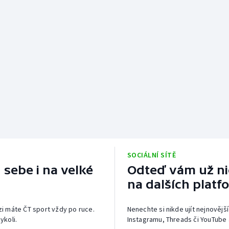
SOCIÁLNÍ SÍTĚ
 sebe i na velké
Odteď vám už nic
na dalších platf
izi máte ČT sport vždy po ruce.
Nenechte si nikde ujít nejnovější
ykoli.
Instagramu, Threads či YouTube 