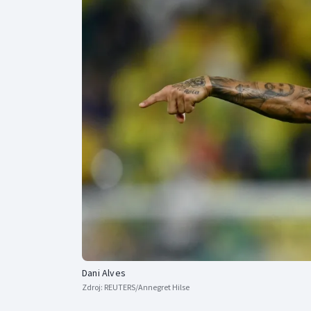
Curling
Dostihy
Florbal
Futsal
Golf
Gymnastika
Dani Alves
Zdroj:
REUTERS/Annegret Hilse