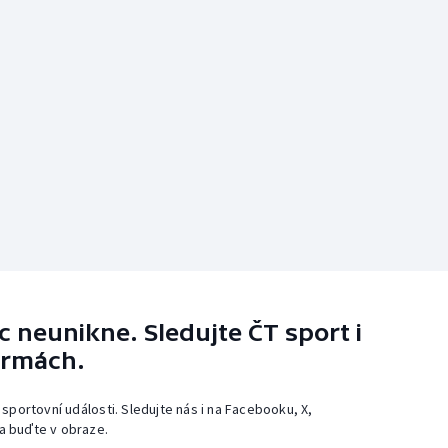
 neunikne. Sledujte ČT sport i
ormách.
 sportovní události. Sledujte nás i na Facebooku, X,
a buďte v obraze.