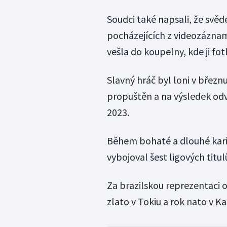
Soudci také napsali, že svěde
pocházejících z videozázna
vešla do koupelny, kde ji fot
Slavný hráč byl loni v březn
propuštěn a na výsledek odv
2023.
Během bohaté a dlouhé kariér
vybojoval šest ligových titulů
Za brazilskou reprezentaci o
zlato v Tokiu a rok nato v Ka