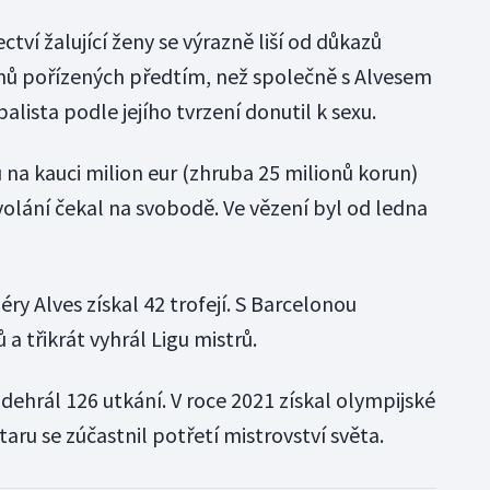
ctví žalující ženy se výrazně liší od důkazů
mů pořízených předtím, než společně s Alvesem
balista podle jejího tvrzení donutil k sexu.
u na kauci milion eur (zhruba 25 milionů korun)
olání čekal na svobodě. Ve vězení byl od ledna
y Alves získal 42 trofejí. S Barcelonou
 a třikrát vyhrál Ligu mistrů.
dehrál 126 utkání. V roce 2021 získal olympijské
taru se zúčastnil potřetí mistrovství světa.