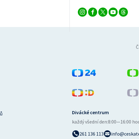
Č
Divácké centrum
ů
každý všední den:
8:00—16:00 ho
261 136 113
info@ceskate