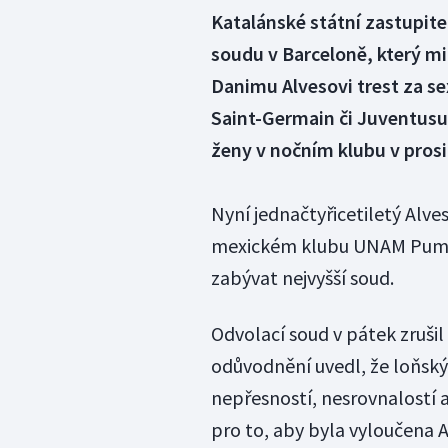
Katalánské státní zastupite
soudu v Barceloně, který mi
Danimu Alvesovi trest za se
Saint-Germain či Juventusu 
ženy v nočním klubu v prosin
Nyní jednačtyřicetiletý Alve
mexickém klubu UNAM Pumas
zabývat nejvyšší soud.
Odvolací soud v pátek zruši
odůvodnění uvedl, že loňský
nepřesností, nesrovnalostí 
pro to, aby byla vyloučena 