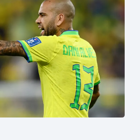
Moderní pětiboj
Triatlon
Motorsport
Veslování
Olympijské hry
Vodní slalom
Parasport
Volejbal
Plavání
Ostatní
Plážový volejbal