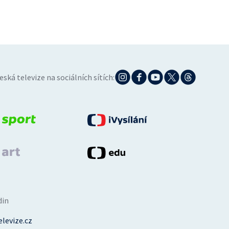
eská televize na sociálních sítích:
din
levize.cz