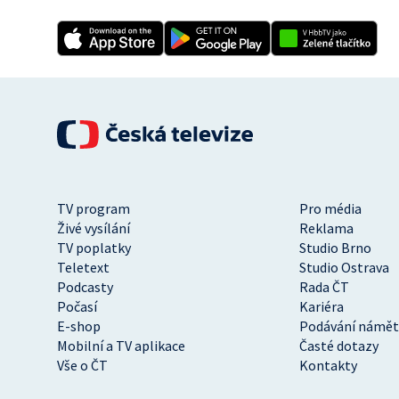
TV program
Pro média
Živé vysílání
Reklama
TV poplatky
Studio Brno
Teletext
Studio Ostrava
Podcasty
Rada ČT
Počasí
Kariéra
E-shop
Podávání námět
Mobilní a TV aplikace
Časté dotazy
Vše o ČT
Kontakty