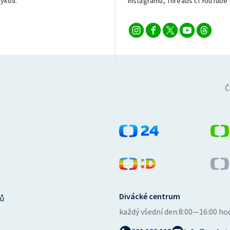
ykoli.
Instagramu, Threads či YouTube 
Č
Divácké centrum
ů
každý všední den:
8:00—16:00 ho