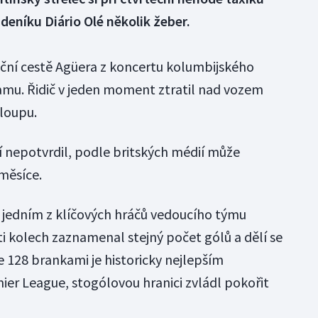
eníku Diário Olé několik žeber.
teční cestě Agüera z koncertu kolumbijského
u. Řidič v jeden moment ztratil nad vozem
sloupu.
í nepotvrdil, podle britských médií může
měsíce.
 jedním z klíčových hráčů vedoucího týmu
sti kolech zaznamenal stejný počet gólů a dělí se
Se 128 brankami je historicky nejlepším
er League, stogólovou hranici zvládl pokořit