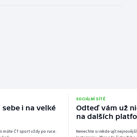
SOCIÁLNÍ SÍTĚ
 sebe i na velké
Odteď vám už nic
na dalších platf
izi máte ČT sport vždy po ruce.
Nenechte si nikde ujít nejnovější