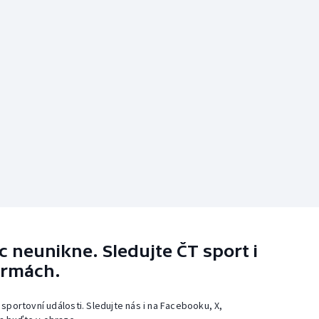
 neunikne. Sledujte ČT sport i
ormách.
 sportovní události. Sledujte nás i na Facebooku, X,