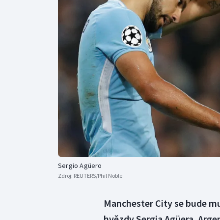
Curling
Dostihy
Florbal
Futsal
Golf
Gymnastika
Sergio Agüero
Zdroj:
REUTERS/Phil Noble
Manchester City se bude mu
hvězdy Sergia Agüera. Argent