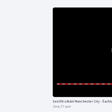
Sestřih utkání Manchester City - Šach
Zdroj:
ČT sport