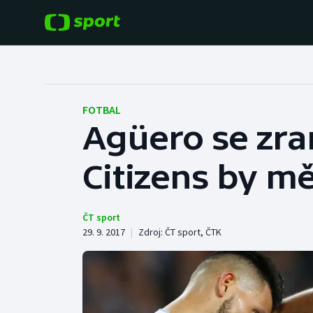
POPULÁRNÍ
DALŠÍ SPORTY
Fotbal
Americký fotbal
FOTBAL
Agüero se zra
Hokej
Baseball a softbal
Citizens by m
Tenis
Basketbal
Atletika
Biatlon
ČT sport
29. 9. 2017
|
Zdroj:
ČT sport
,
ČTK
Cyklistika
Boby a skeleton
Box