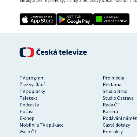
Sledujte přímé přenosy, články a bonusový obsah kdekoli a kd
TV program
Pro média
Živé vysílání
Reklama
TV poplatky
Studio Brno
Teletext
Studio Ostrava
Podcasty
Rada ČT
Počasí
Kariéra
E-shop
Podávání námět
Mobilní a TV aplikace
Časté dotazy
Vše o ČT
Kontakty