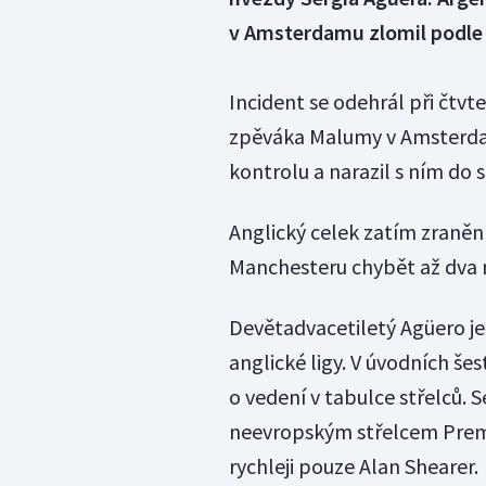
v Amsterdamu zlomil podle d
Incident se odehrál při čtv
zpěváka Malumy v Amsterdam
kontrolu a narazil s ním do 
Anglický celek zatím zraněn
Manchesteru chybět až dva 
Devětadvacetiletý Agüero je
anglické ligy. V úvodních še
o vedení v tabulce střelců. 
neevropským střelcem Premi
rychleji pouze Alan Shearer.