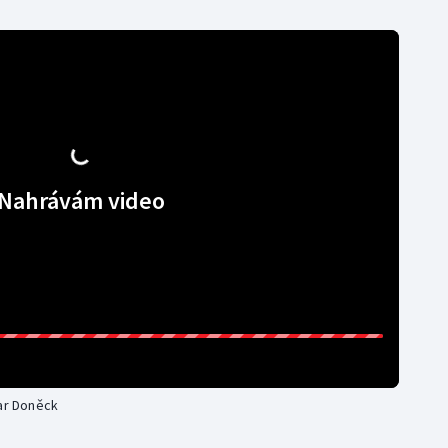
Nahrávám video
tar Doněck