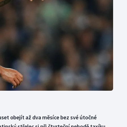
Moderní pětiboj
Triatlon
Motorsport
Veslování
Olympijské hry
Vodní slalom
Parasport
Volejbal
Plavání
Ostatní
Plážový volejbal
set obejít až dva měsíce bez své útočné
inský střelec si při čtvrteční nehodě taxíku