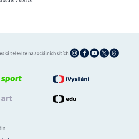
a buďte v obraze.
eská televize na sociálních sítích:
din