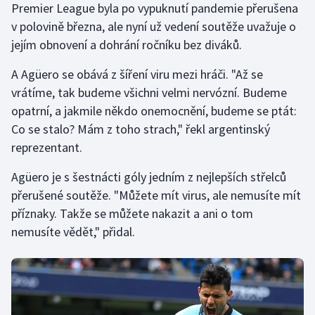
Premier League byla po vypuknutí pandemie přerušena
v polovině března, ale nyní už vedení soutěže uvažuje o
Gymnastika
jejím obnovení a dohrání ročníku bez diváků.
Házená
A Agüero se obává z šíření viru mezi hráči. "Až se
vrátíme, tak budeme všichni velmi nervózní. Budeme
Jezdectví
opatrní, a jakmile někdo onemocnění, budeme se ptát:
Co se stalo? Mám z toho strach," řekl argentinský
Judo
reprezentant.
Krasobruslení
Agüero je s šestnácti góly jedním z nejlepších střelců
přerušené soutěže. "Můžete mít virus, ale nemusíte mít
Lezení
příznaky. Takže se můžete nakazit a ani o tom
nemusíte vědět," přidal.
Lyže a snowboard
Moderní pětiboj
Motorsport