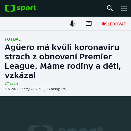
POPULÁRNÍ
SLEDOVAT
Fotbal
FOTBAL
Agüero má kvůli koronaviru
Hokej
strach z obnovení Premier
League. Máme rodiny a děti,
Tenis
vzkázal
Atletika
ČT sport
5. 5. 2020
|
Zdroj:
ČTK
,
ZDF
,
El Chiringuito
Cyklistika
DALŠÍ SPORTY
Americký fotbal
NEPŘEHLÉDNĚTE