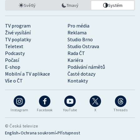
Světlý
Tmavý
Systém
TV program
Pro média
Živé vysílání
Reklama
TV poplatky
Studio Brno
Teletext
Studio Ostrava
Podcasty
Rada ČT
Počasí
Kariéra
E-shop
Podávání námětů
Mobilní a TV aplikace
Časté dotazy
Vše o ČT
Kontakty
Instagram
Facebook
YouTube
X
Threads
© Česká televize
•
•
English
Ochrana soukromí
Přístupnost