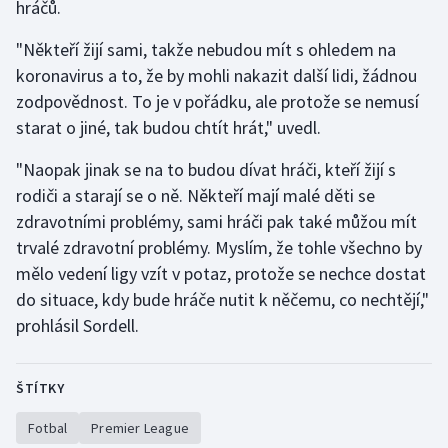
hráčů.
Stolní tenis
"Někteří žijí sami, takže nebudou mít s ohledem na
Triatlon
koronavirus a to, že by mohli nakazit další lidi, žádnou
zodpovědnost. To je v pořádku, ale protože se nemusí
Veslování
starat o jiné, tak budou chtít hrát," uvedl.
Vodní slalom
"Naopak jinak se na to budou dívat hráči, kteří žijí s
rodiči a starají se o ně. Někteří mají malé děti se
Volejbal
zdravotními problémy, sami hráči pak také můžou mít
trvalé zdravotní problémy. Myslím, že tohle všechno by
Ostatní
mělo vedení ligy vzít v potaz, protože se nechce dostat
do situace, kdy bude hráče nutit k něčemu, co nechtějí,"
prohlásil Sordell.
ŠTÍTKY
Fotbal
Premier League