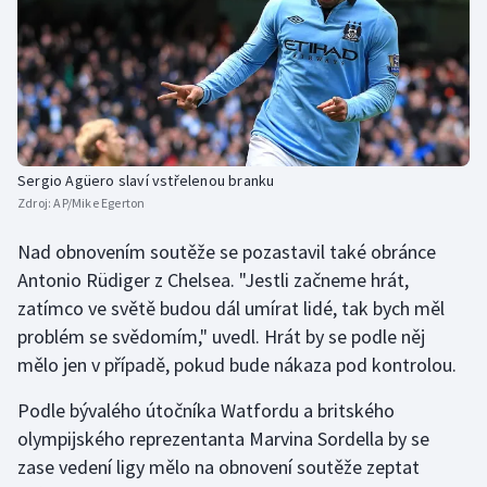
Olympijské hry
Parasport
Plavání
Sergio Agüero slaví vstřelenou branku
Plážový volejbal
Zdroj:
AP/Mike Egerton
Ragby
Nad obnovením soutěže se pozastavil také obránce
Antonio Rüdiger z Chelsea. "Jestli začneme hrát,
Rychlobruslení
zatímco ve světě budou dál umírat lidé, tak bych měl
problém se svědomím," uvedl. Hrát by se podle něj
Rychlostní kanoistika
mělo jen v případě, pokud bude nákaza pod kontrolou.
Short track
Podle bývalého útočníka Watfordu a britského
olympijského reprezentanta Marvina Sordella by se
Sportovní střelba
zase vedení ligy mělo na obnovení soutěže zeptat