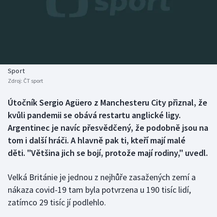
Baseball a softbal
Soutěže
Basketbal
Historické návraty
Biatlon
Aplikace ČT sport
Sport
Boby a skeleton
AZ kvíz
Zdroj:
ČT sport
Box
Útočník Sergio Agüero z Manchesteru City přiznal, že
kvůli pandemii se obává restartu anglické ligy.
Curling
Argentinec je navíc přesvědčený, že podobně jsou na
tom i další hráči. A hlavně pak ti, kteří mají malé
Dostihy
děti. "Většina jich se bojí, protože mají rodiny," uvedl.
Florbal
Velká Británie je jednou z nejhůře zasažených zemí a
nákaza covid-19 tam byla potvrzena u 190 tisíc lidí,
Futsal
zatímco 29 tisíc jí podlehlo.
Golf