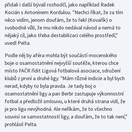
přidali i další bývalí rozhodčí, jako například Radek
Kocián s Antonínem Kordulou. "Nechci říkat, že za tím
Gymnastika
něco vidím, jenom doufám, že to řekl (Kovařík) o
svobodné vůli, že mu nikdo nedával návod a nemá to
Házená
nějaký cíl, jako třeba destabilizaci celého prostředí,"
Jezdectví
uvedl Pelta.
Podle něj by aféra mohla být součástí mocenského
Judo
boje o osamostatnění nejvyšší soutěže, kterou chce
místo FAČR řídit Ligová fotbalová asociace, sdružení
Krasobruslení
klubů z první a druhé ligy. "Mám různé indicie a byl bych
Lezení
nerad, kdyby to byla pravda. Je tady boj o
osamostatnění ligy a pan Berbr zastupuje výkonnostní
Lyže a snowboard
fotbal a předložil smlouvu, u které druhá strana vidí, že
je pro ligu nevýhodná. Ale neříkám, že to všechno
Moderní pětiboj
souvisí se samostatností ligy, a doufám, že to tak není,"
prohlásil Pelta.
Motorsport