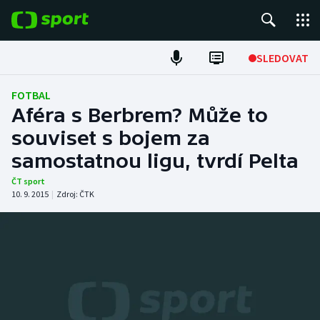
POPULÁRNÍ
SLEDOVAT
Fotbal
FOTBAL
Aféra s Berbrem? Může to
Hokej
souviset s bojem za
samostatnou ligu, tvrdí Pelta
Tenis
ČT sport
Atletika
10. 9. 2015
|
Zdroj:
ČTK
Cyklistika
DALŠÍ SPORTY
Americký fotbal
NEPŘEHLÉDNĚTE