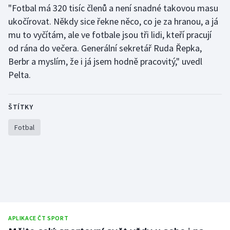
"Fotbal má 320 tisíc členů a není snadné takovou masu
Stolní tenis
ukočírovat. Někdy sice řekne něco, co je za hranou, a já
Triatlon
mu to vyčítám, ale ve fotbale jsou tři lidi, kteří pracují
od rána do večera. Generální sekretář Ruda Řepka,
Veslování
Berbr a myslím, že i já jsem hodně pracovitý," uvedl
Pelta.
Vodní slalom
Volejbal
ŠTÍTKY
Fotbal
Ostatní
APLIKACE ČT SPORT