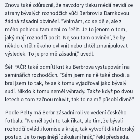
Znovu také zdůraznil, že navzdory tlaku médií nevidí ze
Olympijské hry
strany bývalých rozhodčích vůči Berbrovi s Damkovou
žádná zásadní obvinění. "Vnímám, co se děje, ale z
Parasport
mého pohledu tam není co řešit. Je to jenom o tom,
jaký mají rozhodčí pocit. Nejsou tam obvinění, že by
Plavání
někdo chtěl někoho ovlivnit nebo chtěl zmanipulovat
výsledek. To je pro mě zásadní," uvedl.
Plážový volejbal
Šéf FAČR také odmítl kritiku Berbrova vystupování na
Ragby
seminářích rozhodčích. "Sám jsem na ně také chodil a
bral jsem to tak, že se k tomu vyjadřoval jako bývalý
Rychlobruslení
sudí. Nikdo k tomu neměl výhrady. Takže když po dvou
letech o tom začnou mluvit, tak to na mě působí divně."
Rychlostní kanoistika
Podle Pelty má Berbr zásadní roli ve vedení českého
Short track
fotbalu. "Neměl bych to tak říkat, ale tím, že bývalí
rozhodčí ovládli komise a kraje, tak vytvořil diktátorský
Sportovní střelba
postup. Je to nejsilnější zákulisní hráč," řekl předseda.