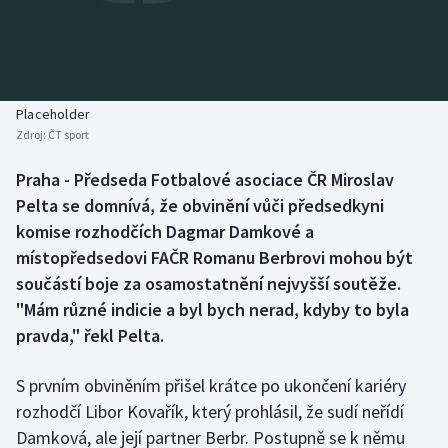
Baseball a softbal
Soutěže
Basketbal
Historické návraty
Biatlon
Aplikace ČT sport
Placeholder
Zdroj:
ČT sport
Boby a skeleton
AZ kvíz
Praha - Předseda Fotbalové asociace ČR Miroslav
Pelta se domnívá, že obvinění vůči předsedkyni
Box
komise rozhodčích Dagmar Damkové a
Curling
místopředsedovi FAČR Romanu Berbrovi mohou být
součástí boje za osamostatnění nejvyšší soutěže.
Dostihy
"Mám různé indicie a byl bych nerad, kdyby to byla
pravda," řekl Pelta.
Florbal
S prvním obviněním přišel krátce po ukončení kariéry
Futsal
rozhodčí Libor Kovařík, který prohlásil, že sudí neřídí
Damková, ale její partner Berbr. Postupně se k němu
Golf