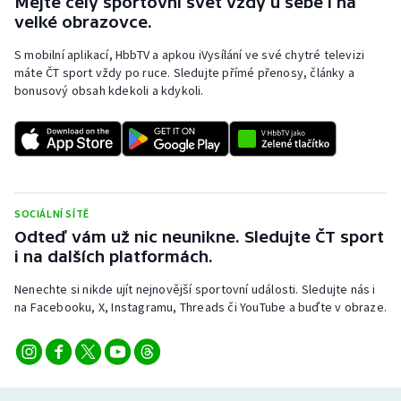
Mějte celý sportovní svět vždy u sebe i na
velké obrazovce.
S mobilní aplikací, HbbTV a apkou iVysílání ve své chytré televizi
máte ČT sport vždy po ruce. Sledujte přímé přenosy, články a
bonusový obsah kdekoli a kdykoli.
SOCIÁLNÍ SÍTĚ
Odteď vám už nic neunikne. Sledujte ČT sport
i na dalších platformách.
Nenechte si nikde ujít nejnovější sportovní události. Sledujte nás i
na Facebooku, X, Instagramu, Threads či YouTube a buďte v obraze.