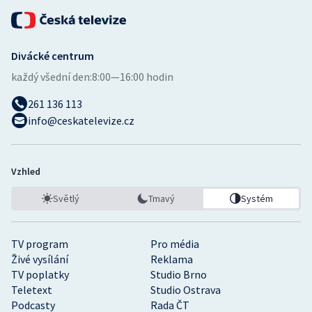
Divácké centrum
každý všední den:
8:00—16:00 hodin
261 136 113
info@ceskatelevize.cz
Vzhled
Světlý
Tmavý
Systém
TV program
Pro média
Živé vysílání
Reklama
TV poplatky
Studio Brno
Teletext
Studio Ostrava
Podcasty
Rada ČT