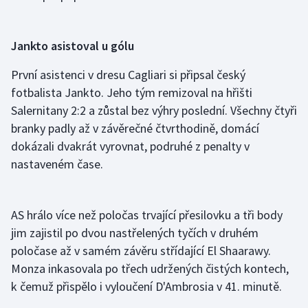
Olympijské hry
Jankto asistoval u gólu
Parasport
První asistenci v dresu Cagliari si připsal český
Plavání
fotbalista Jankto. Jeho tým remizoval na hřišti
Salernitany 2:2 a zůstal bez výhry poslední. Všechny čtyři
Plážový volejbal
branky padly až v závěrečné čtvrthodině, domácí
dokázali dvakrát vyrovnat, podruhé z penalty v
Ragby
nastaveném čase.
Rychlobruslení
AS hrálo více než poločas trvající přesilovku a tři body
Rychlostní kanoistika
jim zajistil po dvou nastřelených tyčích v druhém
poločase až v samém závěru střídající El Shaarawy.
Short track
Monza inkasovala po třech udržených čistých kontech,
Sportovní střelba
k čemuž přispělo i vyloučení D'Ambrosia v 41. minutě.