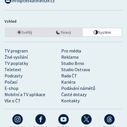
info@ceskatelevize.cz
Vzhled
Světlý
Tmavý
Systém
TV program
Pro média
Živé vysílání
Reklama
TV poplatky
Studio Brno
Teletext
Studio Ostrava
Podcasty
Rada ČT
Počasí
Kariéra
E-shop
Podávání námětů
Mobilní a TV aplikace
Časté dotazy
Vše o ČT
Kontakty