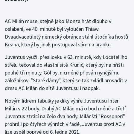
Gymnastika
AC Milán musel stejně jako Monza hrát dlouho v
Házená
oslabení, ve 40. minutě byl vyloučen Thiaw.
Dvaadvacetiletý německý obránce stáhl útočníka hostů
Jezdectví
Keana, který by jinak postupoval sám na branku.
Juventus využil přesilovku v 63. minutě, kdy Locatelliho
Judo
střelu tečoval do vlastní sítě Krunič, který byl na hřišti
Krasobruslení
pouhé tři minuty. Gól byl nicméně připsán nynějšímu
záložníkovi "Staré dámy", který se tak zvládl prosadit v
Lezení
dresu AC Milán do sítě Juventusu i naopak.
Lyže a snowboard
Novým lídrem tabulky je díky výhře Juventusu Inter
Milán s 22 body. Druhý AC Milán má o bod méně a třetí
Moderní pětiboj
Juventus ztrácí na čelo dva body. Milánští "Rossoneri"
prohráli po čtyřech výhrách v řadě, Juventus proti AC v
Motorsport
lize uspěl poprvé od 6. ledna 2021.