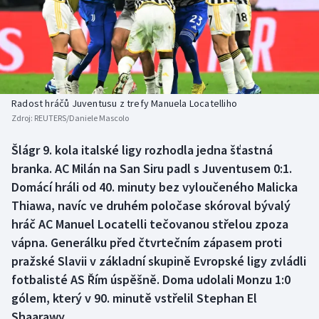
Baseball a softbal
Soutěže
Basketbal
Historické návraty
Biatlon
Aplikace ČT sport
Radost hráčů Juventusu z trefy Manuela Locatelliho
Boby a skeleton
AZ kvíz
Zdroj:
REUTERS/Daniele Mascolo
Box
Šlágr 9. kola italské ligy rozhodla jedna šťastná
branka. AC Milán na San Siru padl s Juventusem 0:1.
Curling
Domácí hráli od 40. minuty bez vyloučeného Malicka
Thiawa, navíc ve druhém poločase skóroval bývalý
Dostihy
hráč AC Manuel Locatelli tečovanou střelou zpoza
vápna. Generálku před čtvrtečním zápasem proti
Florbal
pražské Slavii v základní skupině Evropské ligy zvládli
fotbalisté AS Řím úspěšně. Doma udolali Monzu 1:0
Futsal
gólem, který v 90. minutě vstřelil Stephan El
Shaarawy.
Golf