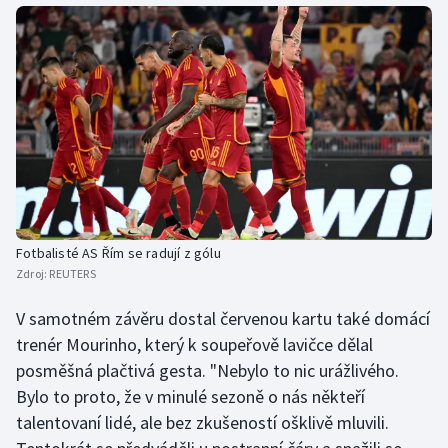
Stolní tenis
Triatlon
Veslování
Vodní slalom
Volejbal
Fotbalisté AS Řím se radují z gólu
Ostatní
Zdroj:
REUTERS
V samotném závěru dostal červenou kartu také domácí
trenér Mourinho, který k soupeřově lavičce dělal
posměšná plačtivá gesta. "Nebylo to nic urážlivého.
Bylo to proto, že v minulé sezoně o nás někteří
talentovaní lidé, ale bez zkušeností ošklivě mluvili.