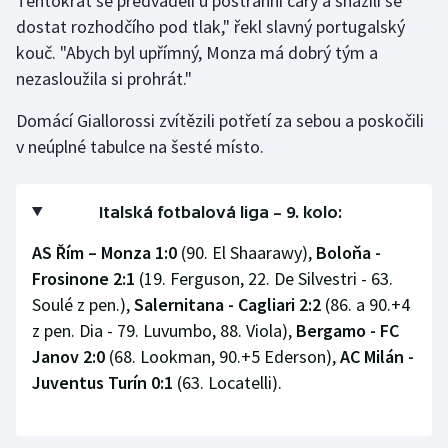
Tentokrát se předváděli u postranní čáry a snažili se
dostat rozhodčího pod tlak," řekl slavný portugalský
kouč. "Abych byl upřímný, Monza má dobrý tým a
nezasloužila si prohrát."
Domácí Giallorossi zvítězili potřetí za sebou a poskočili
v neúplné tabulce na šesté místo.
Italská fotbalová liga – 9. kolo:
AS Řím – Monza 1:0
(90. El Shaarawy),
Boloňa -
Frosinone 2:1
(19. Ferguson, 22. De Silvestri - 63.
Soulé z pen.),
Salernitana - Cagliari 2:2
(86. a 90.+4
z pen. Dia - 79. Luvumbo, 88. Viola),
Bergamo - FC
Janov 2:0
(68. Lookman, 90.+5 Ederson),
AC Milán -
Juventus Turín 0:1
(63. Locatelli).