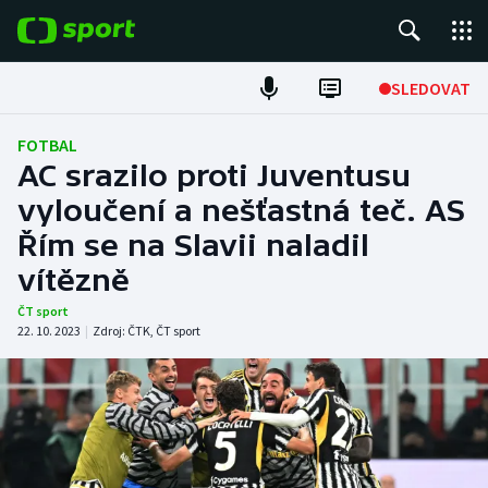
POPULÁRNÍ
SLEDOVAT
Fotbal
FOTBAL
AC srazilo proti Juventusu
Hokej
vyloučení a nešťastná teč. AS
Řím se na Slavii naladil
Tenis
vítězně
Atletika
ČT sport
22. 10. 2023
|
Zdroj:
ČTK
,
ČT sport
Cyklistika
DALŠÍ SPORTY
Americký fotbal
NEPŘEHLÉDNĚTE