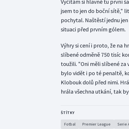
Vyčítám si hlavně tu první šan
jsem to jen do boční sítě," l
pochytal. Naštěstí jednu jen
situaci před prvním gólem.
Výhry si cení i proto, že na
slíbené odměně 750 tisíc ko
toužili. "Oni měli slíbené za
bylo vidět i po té penaltě, k
Klobouk dolů před nimi. Hrá
hrála všechna utkání, tak by
ŠTÍTKY
Fotbal
Premier League
Serie 