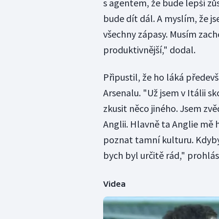
s agentem, že bude lepší zůst
bude dít dál. A myslím, že j
všechny zápasy. Musím zachov
produktivnější," dodal.
Připustil, že ho láká předev
Arsenalu. "Už jsem v Itálii s
zkusit něco jiného. Jsem zvě
Anglii. Hlavně ta Anglie mě 
poznat tamní kulturu. Kdyby
bych byl určitě rád," prohlási
Videa