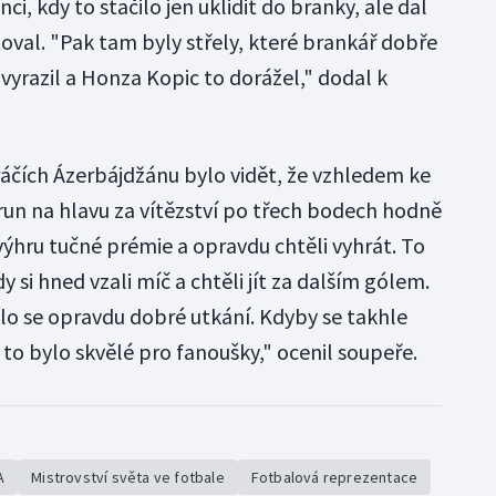
ci, kdy to stačilo jen uklidit do branky, ale dal
itoval. "Pak tam byly střely, které brankář dobře
 vyrazil a Honza Kopic to dorážel," dodal k
 hráčích Ázerbájdžánu bylo vidět, že vzhledem ke
run na hlavu za vítězství po třech bodech hodně
 výhru tučné prémie a opravdu chtěli vyhrát. To
dy si hned vzali míč a chtěli jít za dalším gólem.
lo se opravdu dobré utkání. Kdyby se takhle
 to bylo skvělé pro fanoušky," ocenil soupeře.
A
Mistrovství světa ve fotbale
Fotbalová reprezentace