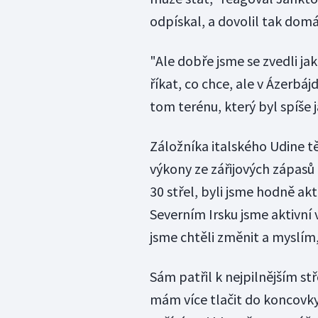
odpískal, a dovolil tak domá
"Ale dobře jsme se zvedli ja
říkat, co chce, ale v Ázerbá
tom terénu, který byl spíše 
Záložníka italského Udine tě
výkony ze zářijových zápasů a
30 střel, byli jsme hodně aktiv
Severním Irsku jsme aktivní
jsme chtěli změnit a myslím,
Sám patřil k nejpilnějším st
mám více tlačit do koncovky.