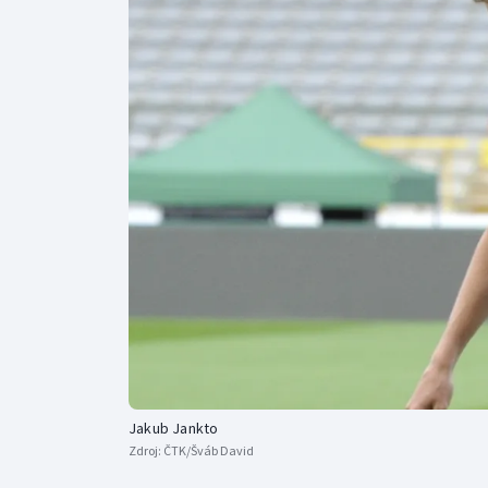
Curling
Dostihy
Florbal
Futsal
Golf
Gymnastika
Jakub Jankto
Zdroj:
ČTK/Šváb David