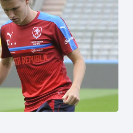
Moderní pětiboj
Triatlon
Motorsport
Veslování
Olympijské hry
Vodní slalom
Parasport
Volejbal
Plavání
Ostatní
Plážový volejbal