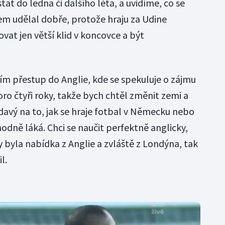
at do ledna či dalšího léta, a uvidíme, co se
sem udělal dobře, protože hraju za Udine
at jen větší klid v koncovce a být
ším přestup do Anglie, kde se spekuluje o zájmu
koro čtyři roky, takže bych chtěl změnit zemi a
davý na to, jak se hraje fotbal v Německu nebo
hodně láká. Chci se naučit perfektně anglicky,
 byla nabídka z Anglie a zvláště z Londýna, tak
l.