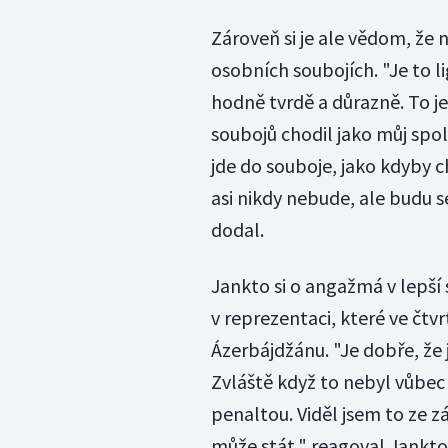
Zároveň si je ale vědom, že n
osobních soubojích. "Je to li
hodně tvrdě a důrazně. To je
soubojů chodil jako můj spol
jde do souboje, jako kdyby c
asi nikdy nebude, ale budu s
dodal.
Jankto si o angažmá v lepší 
v reprezentaci, které ve čtv
Ázerbájdžánu. "Je dobře, že 
Zvláště když to nebyl vůbec 
penaltou. Viděl jsem to ze z
může stát," reagoval Jankto