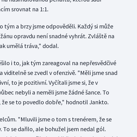
cím srovnat na 1:1.
ko tým a brzy jsme odpověděli. Každý si může
jdžánu opravdu není snadné vyhrát. Zvláště na
jak umělá tráva," dodal.
šilo i to, jak tým zareagoval na nepřesvědčivé
 viditelně se zvedl v ofenzivě. "Měli jsme snad
ní, to je pozitivní. Vyčítali jsme si, že v
 vůbec nebyli a neměli jsme žádné šance. To
 že se to povedlo dobře," hodnotil Jankto.
řelcům. "Mluvili jsme o tom s trenérem, že se
 To se dařilo, ale bohužel jsem nedal gól.