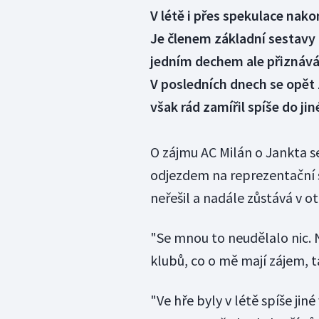
V létě i přes spekulace nako
Je členem základní sestavy 
jedním dechem ale přiznává,
V posledních dnech se opět 
však rád zamířil spíše do jiné
O zájmu AC Milán o Jankta se
odjezdem na reprezentační s
neřešil a nadále zůstává v o
"Se mnou to neudělalo nic. N
klubů, co o mě mají zájem, t
"Ve hře byly v létě spíše jiné