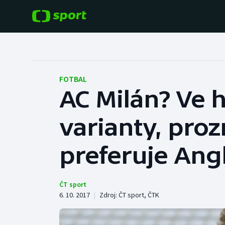
POPULÁRNÍ
DALŠÍ SPORTY
Fotbal
Americký fotbal
FOTBAL
AC Milán? Ve h
Hokej
Baseball a softbal
varianty, proz
Tenis
Basketbal
Atletika
preferuje Angl
Biatlon
Cyklistika
Boby a skeleton
ČT sport
6. 10. 2017
|
Zdroj:
ČT sport
,
ČTK
Box