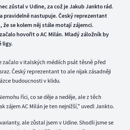
nec zůstal v Udine, za což je Jakub Jankto rád.
a pravidelně nastupuje. Český reprezentant
 že se kolem něj stále motají zájemci.
začalo hovořit o AC Milán. Mladý záložník by
 ligy.
 začalo v italských médiích psát těsně před
raz. Český reprezentant to ale nijak zásadněji
tázce budoucnosti v klidu.
emohu říci, co se děje a neděje, ale z těch
ak zájem AC Milán je ten nejnižší," uvedl Jankto.
 varianty, ale zůstal jsem v Udine. Shodli jsme se