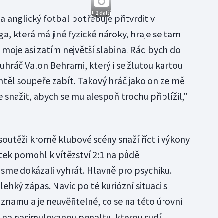
+ 2 další
a anglický fotbal potřebuje přitvrdit v
ga, která má jiné fyzické nároky, hraje se tam
 moje asi zatím největší slabina. Rád bych do
uhráč Valon Behrami, který i se žlutou kartou
htěl soupeře zabít. Takový hráč jako on ze mě
e snažit, abych se mu alespoň trochu přiblížil,"
soutěži kromě klubové scény snaží říct i výkony
rtek pomohl k vítězství 2:1 na půdě
jsme dokázali vyhrát. Hlavně pro psychiku.
lehký zápas. Navíc po té kuriózní situaci s
áznamu a je neuvěřitelné, co se na této úrovni
 na nasimulovanou penaltu, kterou sudí