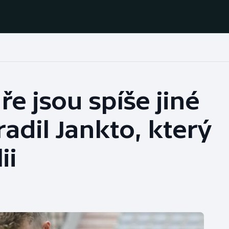
Házená
Ragby
ře jsou spíše jiné
Jezdectví
Rychlobruslení
radil Jankto, který
Rychlostní
Judo
kanoistika
ii
Krasobruslení
Short track
Lezení
Sportovní střelba
Lyže a snowboard
Stolní tenis