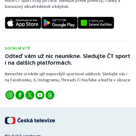
máte ČT sport vždy po ruce. Sledujte přímé přenosy, články a
bonusový obsah kdekoli a kdykoli.
Gymnastika
Házená
Jezdectví
SOCIÁLNÍ SÍTĚ
Odteď vám už nic neunikne. Sledujte ČT sport
Judo
i na dalších platformách.
Krasobruslení
Nenechte si nikde ujít nejnovější sportovní události. Sledujte nás i
na Facebooku, X, Instagramu, Threads či YouTube a buďte v obraze.
Lezení
Lyže a snowboard
Moderní pětiboj
Motorsport
Divácké centrum