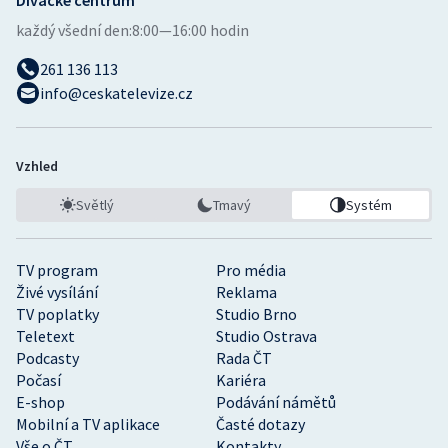
každý všední den:
8:00—16:00 hodin
Olympijské hry
261 136 113
Parasport
info@ceskatelevize.cz
Plavání
Vzhled
Plážový volejbal
Světlý
Tmavý
Systém
Ragby
TV program
Pro média
Rychlobruslení
Živé vysílání
Reklama
TV poplatky
Studio Brno
Rychlostní kanoistika
Teletext
Studio Ostrava
Podcasty
Rada ČT
Short track
Počasí
Kariéra
E-shop
Podávání námětů
Sportovní střelba
Mobilní a TV aplikace
Časté dotazy
Vše o ČT
Kontakty