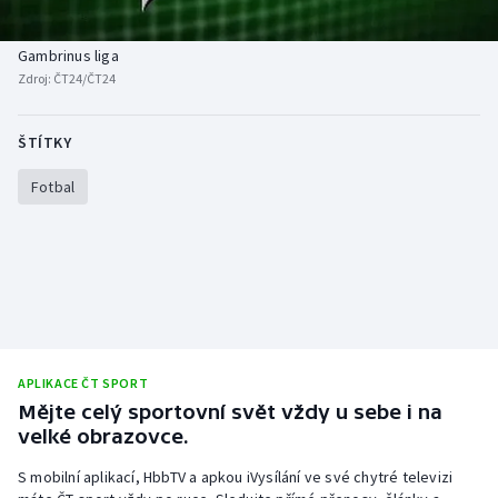
Baseball a softbal
Soutěže
Gambrinus liga
Basketbal
Historické návraty
Zdroj:
ČT24/ČT24
Biatlon
Aplikace ČT sport
ŠTÍTKY
Boby a skeleton
AZ kvíz
Fotbal
Box
Curling
Dostihy
APLIKACE ČT SPORT
Florbal
Mějte celý sportovní svět vždy u sebe i na
velké obrazovce.
Futsal
S mobilní aplikací, HbbTV a apkou iVysílání ve své chytré televizi
Golf