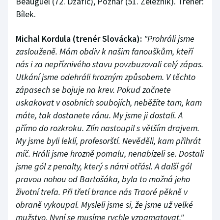
Beauguel (72. Džafič), Poznar (51. Železník). Trenér:
Bílek.
Michal Kordula (trenér Slovácka):
"Prohráli jsme
zaslouženě. Mám obdiv k našim fanouškům, kteří
nás i za nepříznivého stavu povzbuzovali celý zápas.
Utkání jsme odehráli hrozným způsobem. V těchto
zápasech se bojuje na krev. Pokud začnete
uskakovat v osobních soubojích, neběžíte tam, kam
máte, tak dostanete ránu. My jsme ji dostali. A
přímo do rozkroku. Zlín nastoupil s větším drajvem.
My jsme byli leklí, profesorští. Nevěděli, kam přihrát
míč. Hráli jsme hrozně pomalu, nenabízeli se. Dostali
jsme gól z penalty, který s námi otřásl. A další gól
pravou nohou od Bartošáka, byla to možná jeho
životní trefa. Při třetí brance nás Traoré pěkně v
obraně vykoupal. Mysleli jsme si, že jsme už velké
mužstvo. Nyní se musíme rychle vzpamatovat."