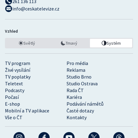
261 136 113
info@ceskatelevize.cz
Vzhled
Světlý
Tmavý
Systém
TV program
Pro média
Živé vysílání
Reklama
TV poplatky
Studio Brno
Teletext
Studio Ostrava
Podcasty
Rada ČT
Počasí
Kariéra
E-shop
Podávání námětů
Mobilní a TV aplikace
Časté dotazy
Vše o ČT
Kontakty