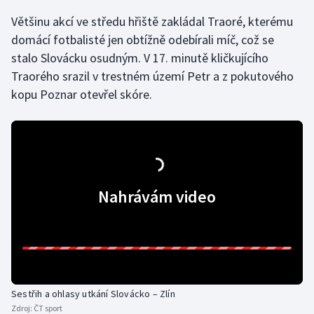
Většinu akcí ve středu hřiště zakládal Traoré, kterému
Gymnastika
domácí fotbalisté jen obtížně odebírali míč, což se
stalo Slovácku osudným. V 17. minutě kličkujícího
Házená
Traorého srazil v trestném území Petr a z pokutového
kopu Poznar otevřel skóre.
Jezdectví
Judo
Krasobruslení
Nahrávám video
Lezení
Lyže a snowboard
Moderní pětiboj
Sestřih a ohlasy utkání Slovácko – Zlín
Motorsport
Zdroj:
ČT sport