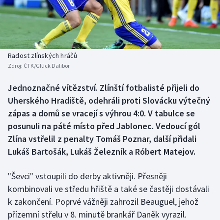
Baseball a softbal
Soutěže
Basketbal
Historické návraty
Biatlon
Aplikace ČT sport
Radost zlínských hráčů
Zdroj:
ČTK/Glück Dalibor
Boby a skeleton
AZ kvíz
Jednoznačné vítězství. Zlínští fotbalisté přijeli do
Uherského Hradiště, odehráli proti Slovácku výtečný
Box
zápas a domů se vracejí s výhrou 4:0. V tabulce se
Curling
posunuli na páté místo před Jablonec. Vedoucí gól
Zlína vstřelil z penalty Tomáš Poznar, další přidali
Dostihy
Lukáš Bartošák, Lukáš Železník a Róbert Matejov.
Florbal
"Ševci" vstoupili do derby aktivněji. Přesněji
kombinovali ve středu hřiště a také se častěji dostávali
Futsal
k zakončení. Poprvé vážněji zahrozil Beauguel, jehož
přízemní střelu v 8. minutě brankář Daněk vyrazil.
Golf