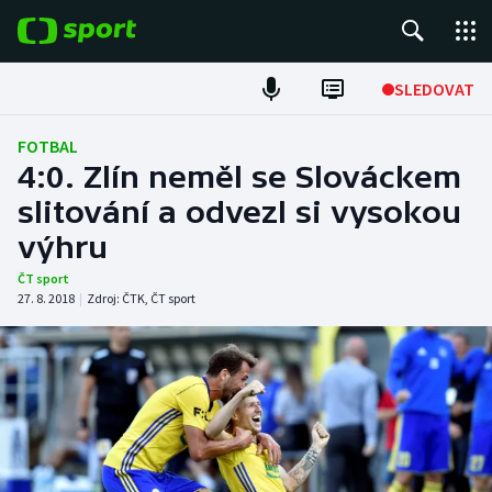
POPULÁRNÍ
SLEDOVAT
Fotbal
FOTBAL
4:0. Zlín neměl se Slováckem
Hokej
slitování a odvezl si vysokou
výhru
Tenis
ČT sport
Atletika
27. 8. 2018
|
Zdroj:
ČTK
,
ČT sport
Cyklistika
DALŠÍ SPORTY
Americký fotbal
NEPŘEHLÉDNĚTE