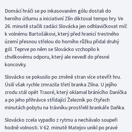
Olympijské hry
Domácí hráči se po inkasovaném gólu dostali do
herního útlumu a iniciativní Zlín diktoval tempo hry. Ve
Parasport
26. minutě stačili zadáci Slovácka jen odhlavičkovat míč
k volnému Bartošákovi, který před hranicí trestného
Plavání
území přesnou střelou do horního růžku přidal druhý
gól. Teprve po něm se Slovácko vzchopilo k
Plážový volejbal
chvilkovému odporu, který ale nevedl do přesné
koncovky.
Ragby
Slovácko se pokusilo po změně stran více otevřít hru.
Rychlobruslení
Úsilí však rychle zmrazila třetí branka Zlína. U jejího
zrodu stál opět Traoré, který oklamal bránícího Daníčka
Rychlostní kanoistika
a po jeho přihrávce střídající Železník po čtyřech
minutách pobytu na trávníku prostřelil brankáře Daňka.
Short track
Slovácko zcela vypadlo z rytmu a nechávalo soupeři
Sportovní střelba
hodně volnosti. V 62. minutě Matejov unikl po pravé