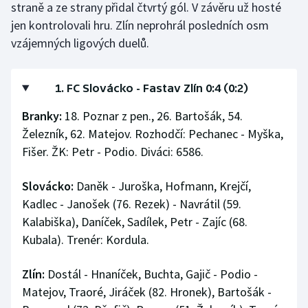
straně a ze strany přidal čtvrtý gól. V závěru už hosté
Stolní tenis
jen kontrolovali hru. Zlín neprohrál posledních osm
vzájemných ligových duelů.
Triatlon
Veslování
1. FC Slovácko - Fastav Zlín 0:4 (0:2)
Vodní slalom
Branky:
18. Poznar z pen., 26. Bartošák, 54.
Železník, 62. Matejov. Rozhodčí: Pechanec - Myška,
Volejbal
Fišer. ŽK: Petr - Podio. Diváci: 6586.
Ostatní
Slovácko:
Daněk - Juroška, Hofmann, Krejčí,
Kadlec - Janošek (76. Rezek) - Navrátil (59.
Kalabiška), Daníček, Sadílek, Petr - Zajíc (68.
Kubala). Trenér: Kordula.
Zlín:
Dostál - Hnaníček, Buchta, Gajič - Podio -
Matejov, Traoré, Jiráček (82. Hronek), Bartošák -