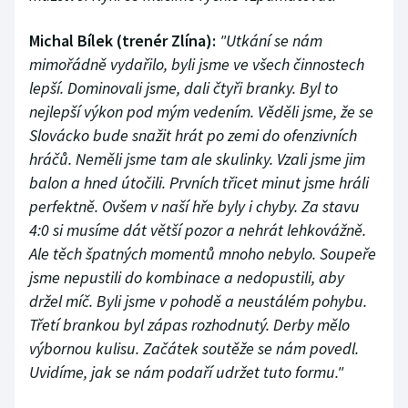
Michal Bílek (trenér Zlína):
"Utkání se nám
mimořádně vydařilo, byli jsme ve všech činnostech
lepší. Dominovali jsme, dali čtyři branky. Byl to
nejlepší výkon pod mým vedením. Věděli jsme, že se
Slovácko bude snažit hrát po zemi do ofenzivních
hráčů. Neměli jsme tam ale skulinky. Vzali jsme jim
balon a hned útočili. Prvních třicet minut jsme hráli
perfektně. Ovšem v naší hře byly i chyby. Za stavu
4:0 si musíme dát větší pozor a nehrát lehkovážně.
Ale těch špatných momentů mnoho nebylo. Soupeře
jsme nepustili do kombinace a nedopustili, aby
držel míč. Byli jsme v pohodě a neustálém pohybu.
Třetí brankou byl zápas rozhodnutý. Derby mělo
výbornou kulisu. Začátek soutěže se nám povedl.
Uvidíme, jak se nám podaří udržet tuto formu."