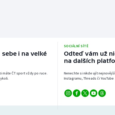
SOCIÁLNÍ SÍTĚ
 sebe i na velké
Odteď vám už nic
na dalších platf
izi máte ČT sport vždy po ruce.
Nenechte si nikde ujít nejnovější
ykoli.
Instagramu, Threads či YouTube 