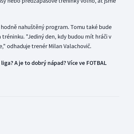
asy nebo předzápasové tréninky volno, ať jsme
á hodně nahuštěný program. Tomu také bude
tréninku. "Jediný den, kdy budou mít hráči v
," odhaduje trenér Milan Valachovič.
liga? A je to dobrý nápad? Více ve FOTBAL