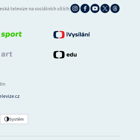
eská televize na sociálních sítích:
din
levize.cz
Systém