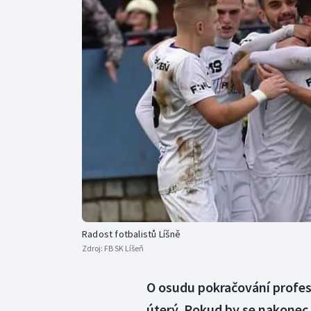
Curling
Dostihy
Florbal
Futsal
Golf
Gymnastika
Radost fotbalistů Líšně
Zdroj:
FB SK Líšeň
O osudu pokračování profesi
úterý. Pokud by se nakonec s