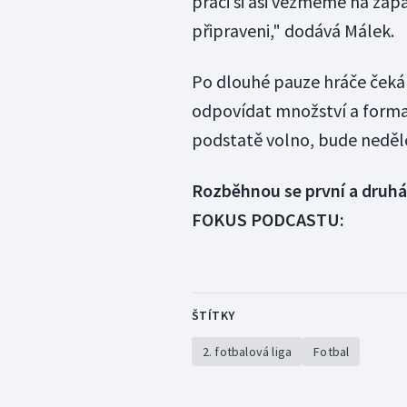
práci si asi vezmeme na záp
připraveni," dodává Málek.
Po dlouhé pauze hráče ček
odpovídat množství a forma 
podstatě volno, bude neděle
Rozběhnou se první a druhá 
FOKUS PODCASTU:
ŠTÍTKY
2. fotbalová liga
Fotbal