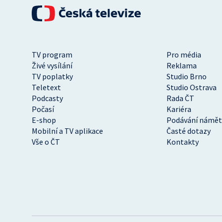
TV program
Pro média
Živé vysílání
Reklama
TV poplatky
Studio Brno
Teletext
Studio Ostrava
Podcasty
Rada ČT
Počasí
Kariéra
E-shop
Podávání námět
Mobilní a TV aplikace
Časté dotazy
Vše o ČT
Kontakty