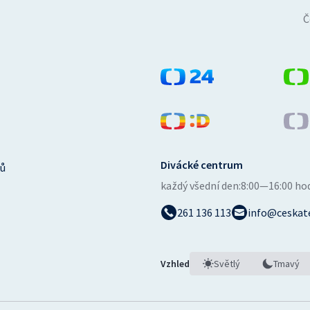
Č
Divácké centrum
ů
každý všední den:
8:00—16:00 ho
261 136 113
info@ceskate
Vzhled
Světlý
Tmavý