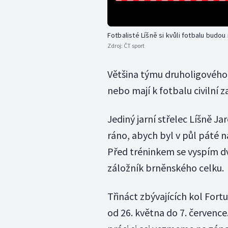
Fotbalisté Líšně si kvůli fotbalu budo
Zdroj:
ČT sport
Většina týmu druholigového 
nebo mají k fotbalu civilní 
Jediný jarní střelec Líšně Ja
ráno, abych byl v půl páté n
Před tréninkem se vyspím dv
záložník brněnského celku.
Třináct zbývajících kol Fort
od 26. května do 7. července