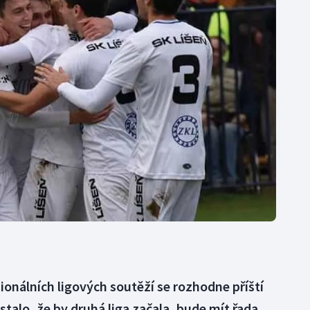
Moderní pětiboj
Triatlon
Motorsport
Veslování
Olympijské hry
Vodní slalom
Parasport
Volejbal
Plavání
Ostatní
Plážový volejbal
onálních ligových soutěží se rozhodne příští
talo, že by druhá liga začala, bude mít řada