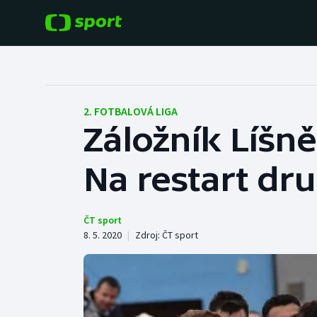
POPULÁRNÍ
DALŠÍ SPORTY
Fotbal
Americký fotbal
2. FOTBALOVÁ LIGA
Záložník Líšně
Hokej
Baseball a softbal
Na restart dru
Tenis
Basketbal
Atletika
Biatlon
ČT sport
8. 5. 2020
|
Zdroj:
ČT sport
Cyklistika
Boby a skeleton
Box