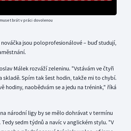
u muset brát v práci dovolenou
nováčka jsou poloprofesionálové – buď studují,
zaměstnání.
roslav Málek rozváží zeleninu. "Vstávám ve čtyři
a skladě. Spím tak šest hodin, takže mi to chybí.
ě hodiny, naobědvám se a jedu na trénink," říká
una národní ligy by se mělo dohrávat v termínu
. Tedy sedm týdnů a navíc v anglickém stylu. "V