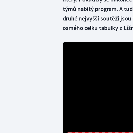
týmů nabitý program. A tudí
druhé nejvyšší soutěži jsou 
osmého celku tabulky z Líš