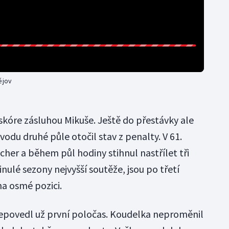
ějov
skóre zásluhou Mikuše. Ještě do přestávky ale
vodu druhé půle otočil stav z penalty. V 61.
cher a během půl hodiny stihnul nastřílet tři
nulé sezony nejvyšší soutěže, jsou po třetí
a osmé pozici.
nepovedl už první poločas. Koudelka neproměnil