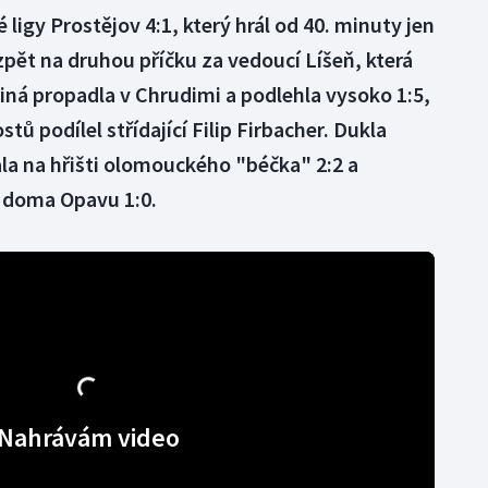
 ligy Prostějov 4:1, který hrál od 40. minuty jen
 zpět na druhou příčku za vedoucí Líšeň, která
iná propadla v Chrudimi a podlehla vysoko 1:5,
tů podílel střídající Filip Firbacher. Dukla
la na hřišti olomouckého "béčka" 2:2 a
a doma Opavu 1:0.
Nahrávám video