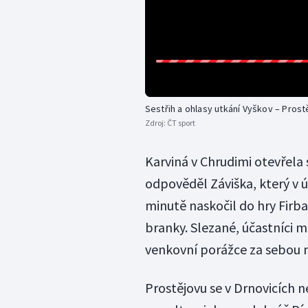
Sestřih a ohlasy utkání Vyškov – Prost
Zdroj:
ČT sport
Karviná v Chrudimi otevřela 
odpověděl Záviška, který v ú
minutě naskočil do hry Firba
branky. Slezané, účastníci mi
venkovní porážce za sebou n
Prostějovu se v Drnovicích 