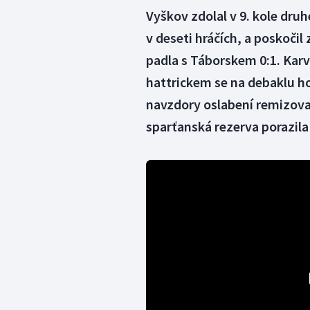
Vyškov zdolal v 9. kole druhé
v deseti hráčích, a poskočil
padla s Táborskem 0:1. Karv
hattrickem se na debaklu hos
navzdory oslabení remizova
sparťanská rezerva porazil