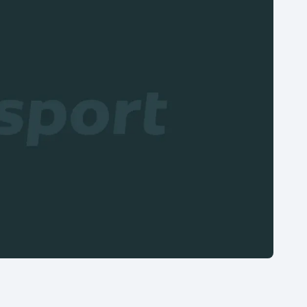
Moderní pětiboj
Triatlon
Motorsport
Veslování
Olympijské hry
Vodní slalom
Parasport
Volejbal
Plavání
Ostatní
Plážový volejbal