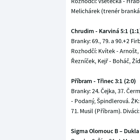
Rozhodčí: Všetečka - Hrabo
Melichárek (trenér brankářů
Chrudim - Karviná 5:1 (1:1
Branky: 69., 79. a 90.+2 Fir
Rozhodčí: Kvítek - Arnošt,
Řezníček, Kejř - Boháč, Žíd
Příbram - Třinec 3:1 (2:0)
Branky: 24. Čejka, 37. Čer
- Podaný, Špindlerová. ŽK:
71. Musil (Příbram). Diváci:
Sigma Olomouc B – Dukla P