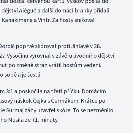
chal dostal červenou kartu. Vyškov poslal do
dějství Alégué a další domácí branky přidali
, Kanakimana a Vintr. Za hosty snižoval
ordič poprvé skóroval proti Jihlavě v 38.
a Vysočinu vyrovnal v závěru úvodního dějství
inut po změně stran vrátil hostům vedení.
o sobě a je šestá.
em 3:1 a poskočila na třetí příčku. Domácím
časový náskok Čejka s Čermákem. Krátce po
ale Surmaj záhy uzavřel skóre. To se nezměnilo
ho Musila ze 71. minuty.