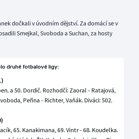
ranek dočkali v úvodním dějství. Za domácí se v
osadili Smejkal, Svoboda a Suchan, za hosty
olo druhé fotbalové ligy:
1)
 pen. a 50. Dordič. Rozhodčí: Zaoral - Ratajová,
Svoboda, Peřina - Richter, Vaňák. Diváci: 502.
0)
acík, 65. Kanakimana, 69. Vintr - 68. Koudelka.