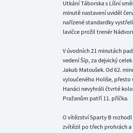
Utkání Táborska s Líšní smě
minutě nastavení uviděl červ
nařízené standardky vystřeli
lavičce prožil trenér Nádvor
V úvodních 21 minutách padl
vedení Šíp, za dejvický celek
Jakub Matoušek. Od 62. minu
vyloučeného Holiše, přesto 
Hanáci nevyhráli čtvrté kolo
Pražanům patří 11. příčka.
O vítězství Sparty B rozhod
zvítězil po třech prohrách a