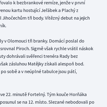
řovalo k bezbrankové remíze, jenže v první
enou kartu hostující Jeřábek a Plachý z
l Jihočechům tři body. Vítězný debut na jejich
ník.
y v Olomouci tři branky. Domácí poslal do
 srovnal Piroch. Sigmě však rychle vrátil náskok
ty dohrávali svěřenci trenéra Rady bez
však zásluhou Matějky získali alespoň bod.
 po sobě a v neúplné tabulce jsou pátí,
l ve 22. minutě Fortelný. Tým kouče Horňáka
 posunul se na 12. místo. Slezané nebodovali po