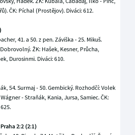
vský, Hádek. ŽK: Kubala, Cabadaj, Ilko - Pinc,
). ČK: Píchal (Prostějov). Diváci: 612.
)
bacher, 41. a 50. z pen. Záviška - 25. Mikuš.
 Dobrovolný. ŽK: Hašek, Kesner, Průcha,
ek, Durosinmi. Diváci: 610.
mák, 54. Surmaj - 50. Gembický. Rozhodčí: Volek
 Wágner - Straňák, Kania, Jursa, Samiec. ČK:
 625.
raha 2:2 (2:1)