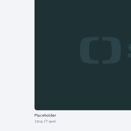
Curling
Dostihy
Florbal
Futsal
Golf
Gymnastika
Placeholder
Zdroj:
ČT sport