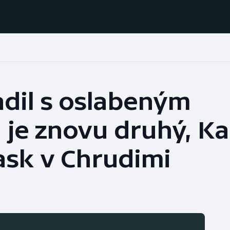
Házená
Ragby
adil s oslabeným
Jezdectví
Rychlobruslení
 je znovu druhý, Ka
Rychlostní
Judo
kanoistika
ask v Chrudimi
Krasobruslení
Short track
Lezení
Sportovní střelba
Lyže a snowboard
Stolní tenis