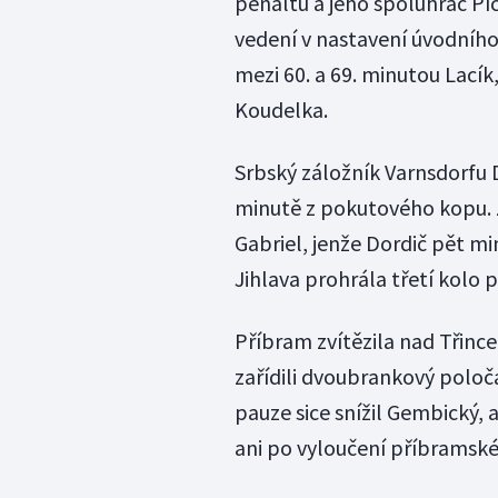
penaltu a jeho spoluhráč Pí
vedení v nastavení úvodního 
mezi 60. a 69. minutou Lacík
Koudelka.
Srbský záložník Varnsdorfu D
minutě z pokutového kopu. Z
Gabriel, jenže Dordič pět m
Jihlava prohrála třetí kolo p
Příbram zvítězila nad Třinc
zařídili dvoubrankový polo
pauze sice snížil Gembický, 
ani po vyloučení příbramské