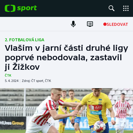
POPULÁRNÍ
SLEDOVAT
Fotbal
2. FOTBALOVÁ LIGA
Vlašim v jarní části druhé ligy
Hokej
poprvé nebodovala, zastavil
ji Žižkov
Tenis
ČTK
Atletika
5. 4. 2024
|
Zdroj:
ČT sport
,
ČTK
Cyklistika
DALŠÍ SPORTY
Americký fotbal
NEPŘEHLÉDNĚTE