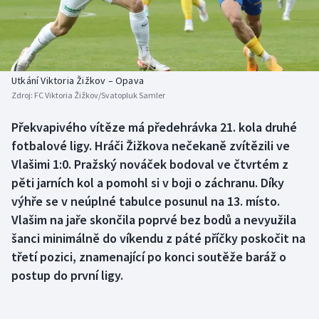
Baseball a softbal
Soutěže
Basketbal
Historické návraty
Biatlon
Aplikace ČT sport
Utkání Viktoria Žižkov – Opava
Zdroj:
FC Viktoria Žižkov/Svatopluk Samler
Boby a skeleton
AZ kvíz
Překvapivého vítěze má předehrávka 21. kola druhé
fotbalové ligy. Hráči Žižkova nečekaně zvítězili ve
Box
Vlašimi 1:0. Pražský nováček bodoval ve čtvrtém z
Curling
pěti jarních kol a pomohl si v boji o záchranu. Díky
výhře se v neúplné tabulce posunul na 13. místo.
Dostihy
Vlašim na jaře skončila poprvé bez bodů a nevyužila
šanci minimálně do víkendu z páté příčky poskočit na
Florbal
třetí pozici, znamenající po konci soutěže baráž o
postup do první ligy.
Futsal
Golf