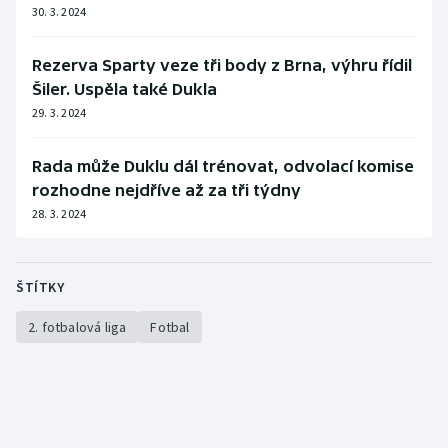
30. 3. 2024
Olympijské hry
Rezerva Sparty veze tři body z Brna, výhru řídil
Parasport
Šiler. Uspěla také Dukla
29. 3. 2024
Plavání
Rada může Duklu dál trénovat, odvolací komise
Plážový volejbal
rozhodne nejdříve až za tři týdny
28. 3. 2024
Ragby
Rychlobruslení
ŠTÍTKY
Rychlostní kanoistika
2. fotbalová liga
Fotbal
Short track
Sportovní střelba