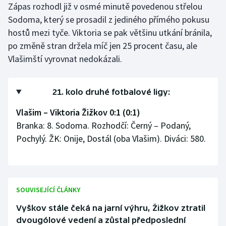
Zápas rozhodl již v osmé minutě povedenou střelou
Sodoma, který se prosadil z jediného přímého pokusu
Gymnastika
hostů mezi tyče. Viktoria se pak většinu utkání bránila,
po změně stran držela míč jen 25 procent času, ale
Házená
Vlašimští vyrovnat nedokázali.
Jezdectví
21. kolo druhé fotbalové ligy:
Judo
Vlašim – Viktoria Žižkov 0:1 (0:1)
Krasobruslení
Branka: 8. Sodoma. Rozhodčí: Černý – Podaný,
Pochylý. ŽK: Onije, Dostál (oba Vlašim). Diváci: 580.
Lezení
Lyže a snowboard
SOUVISEJÍCÍ ČLÁNKY
Moderní pětiboj
Vyškov stále čeká na jarní výhru, Žižkov ztratil
Motorsport
dvougólové vedení a zůstal předposlední