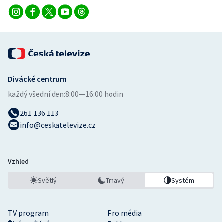
Divácké centrum
každý všední den:
8:00—16:00 hodin
261 136 113
info@ceskatelevize.cz
Vzhled
Světlý
Tmavý
Systém
TV program
Pro média