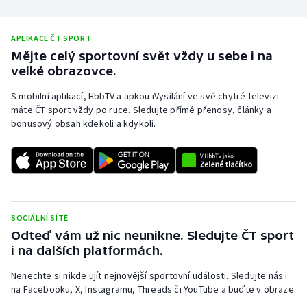
Stolní tenis
APLIKACE ČT SPORT
Triatlon
Mějte celý sportovní svět vždy u sebe i na
velké obrazovce.
Veslování
S mobilní aplikací, HbbTV a apkou iVysílání ve své chytré televizi
Vodní slalom
máte ČT sport vždy po ruce. Sledujte přímé přenosy, články a
bonusový obsah kdekoli a kdykoli.
Volejbal
Ostatní
SOCIÁLNÍ SÍTĚ
Odteď vám už nic neunikne. Sledujte ČT sport
i na dalších platformách.
Nenechte si nikde ujít nejnovější sportovní události. Sledujte nás i
na Facebooku, X, Instagramu, Threads či YouTube a buďte v obraze.