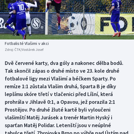
Baseball a softbal
Soutěže
Basketbal
Historické návraty
Biatlon
Aplikace ČT sport
Fotbalisté Vlašimi v akci
Boby a skeleton
AZ kvíz
Zdroj:
ČTK/Vostárek Josef
Box
Dvě červené karty, dva góly a nakonec dělba bodů.
Tak skončil zápas o druhé místo ve 23. kole druhé
Curling
fotbalové ligy mezi Vlašimí a béčkem Sparty. Po
remíze 1:1 zůstala Vlašim druhá, Sparta B je díky
Dostihy
lepšímu skóre třetí v tlačenici před Líšní, která
prohrála v Jihlavě 0:1, a Opavou, jež porazila 2:1
Florbal
Prostějov. Po druhé žluté kartě byli vyloučeni
vlašimští Matěj Jurásek a trenér Martin Hyský i
Futsal
sparťan Matěj Polidar. Letenští jsou v neúplné
tabulce třetí. Zbrojovka Brno po výhře nad Ústím nad
Golf