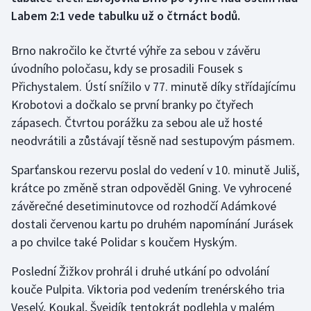
Labem 2:1 vede tabulku už o čtrnáct bodů.
Gymnastika
Brno nakročilo ke čtvrté výhře za sebou v závěru
Házená
úvodního poločasu, kdy se prosadili Fousek s
Přichystalem. Ústí snížilo v 77. minutě díky střídajícímu
Jezdectví
Krobotovi a dočkalo se první branky po čtyřech
zápasech. Čtvrtou porážku za sebou ale už hosté
Judo
neodvrátili a zůstávají těsně nad sestupovým pásmem.
Krasobruslení
Sparťanskou rezervu poslal do vedení v 10. minutě Juliš,
krátce po změně stran odpověděl Gning. Ve vyhrocené
Lezení
závěrečné desetiminutovce od rozhodčí Adámkové
dostali červenou kartu po druhém napomínání Jurásek
Lyže a snowboard
a po chvilce také Polidar s koučem Hyským.
Moderní pětiboj
Poslední Žižkov prohrál i druhé utkání po odvolání
kouče Pulpita. Viktoria pod vedením trenérského tria
Motorsport
Veselý, Koukal, Švejdík tentokrát podlehla v malém