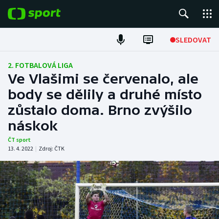
POPULÁRNÍ
SLEDOVAT
Fotbal
2. FOTBALOVÁ LIGA
Ve Vlašimi se červenalo, ale
Hokej
body se dělily a druhé místo
zůstalo doma. Brno zvýšilo
Tenis
náskok
Atletika
ČT sport
13. 4. 2022
|
Zdroj:
ČTK
Cyklistika
DALŠÍ SPORTY
Americký fotbal
NEPŘEHLÉDNĚTE