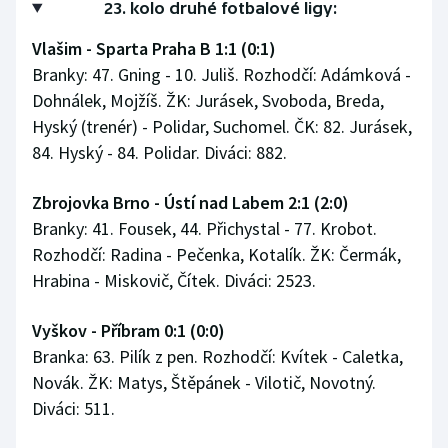
23. kolo druhé fotbalové ligy:
Stolní tenis
Vlašim - Sparta Praha B 1:1 (0:1)
Triatlon
Branky: 47. Gning - 10. Juliš. Rozhodčí: Adámková -
Dohnálek, Mojžíš. ŽK: Jurásek, Svoboda, Breda,
Veslování
Hyský (trenér) - Polidar, Suchomel. ČK: 82. Jurásek,
84. Hyský - 84. Polidar. Diváci: 882.
Vodní slalom
Zbrojovka Brno - Ústí nad Labem 2:1 (2:0)
Volejbal
Branky: 41. Fousek, 44. Přichystal - 77. Krobot.
Rozhodčí: Radina - Pečenka, Kotalík. ŽK: Čermák,
Ostatní
Hrabina - Miskovič, Čítek. Diváci: 2523.
Vyškov - Příbram 0:1 (0:0)
Branka: 63. Pilík z pen. Rozhodčí: Kvítek - Caletka,
Novák. ŽK: Matys, Štěpánek - Vilotič, Novotný.
Diváci: 511.