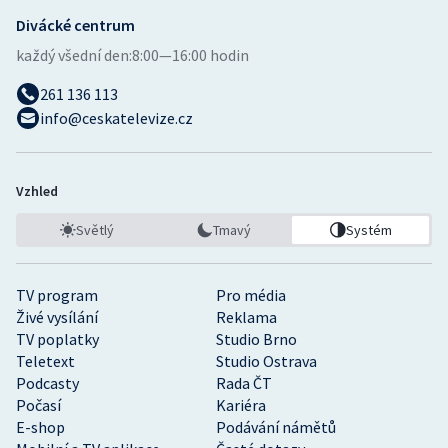
Divácké centrum
každý všední den:
8:00—16:00 hodin
261 136 113
info@ceskatelevize.cz
Vzhled
Světlý
Tmavý
Systém
TV program
Pro média
Živé vysílání
Reklama
TV poplatky
Studio Brno
Teletext
Studio Ostrava
Podcasty
Rada ČT
Počasí
Kariéra
E-shop
Podávání námětů