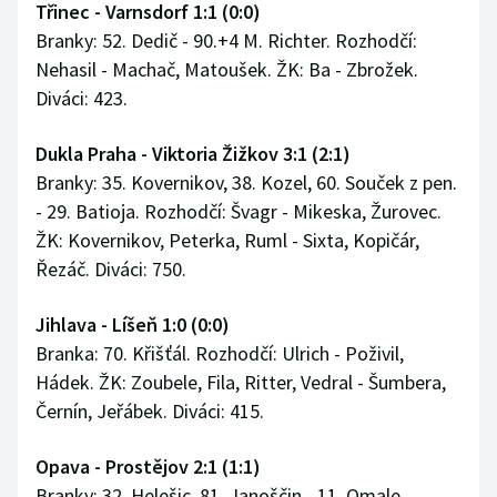
Třinec - Varnsdorf 1:1 (0:0)
Branky: 52. Dedič - 90.+4 M. Richter. Rozhodčí:
Nehasil - Machač, Matoušek. ŽK: Ba - Zbrožek.
Diváci: 423.
Dukla Praha - Viktoria Žižkov 3:1 (2:1)
Branky: 35. Kovernikov, 38. Kozel, 60. Souček z pen.
- 29. Batioja. Rozhodčí: Švagr - Mikeska, Žurovec.
ŽK: Kovernikov, Peterka, Ruml - Sixta, Kopičár,
Řezáč. Diváci: 750.
Jihlava - Líšeň 1:0 (0:0)
Branka: 70. Křišťál. Rozhodčí: Ulrich - Poživil,
Hádek. ŽK: Zoubele, Fila, Ritter, Vedral - Šumbera,
Černín, Jeřábek. Diváci: 415.
Opava - Prostějov 2:1 (1:1)
Branky: 32. Helešic, 81. Janoščin - 11. Omale.