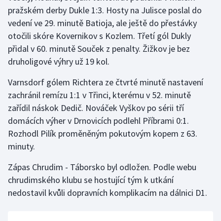
pražském derby Dukle 1:3. Hosty na Julisce poslal do
Olympijské hry
vedení ve 29. minutě Batioja, ale ještě do přestávky
otočili skóre Kovernikov s Kozlem. Třetí gól Dukly
Parasport
přidal v 60. minutě Souček z penalty. Žižkov je bez
druholigové výhry už 19 kol.
Plavání
Varnsdorf gólem Richtera ze čtvrté minutě nastavení
Plážový volejbal
zachránil remízu 1:1 v Třinci, kterému v 52. minutě
zařídil náskok Dedič. Nováček Vyškov po sérii tří
Ragby
domácích výher v Drnovicích podlehl Příbrami 0:1.
Rozhodl Pilík proměněným pokutovým kopem z 63.
Rychlobruslení
minuty.
Rychlostní kanoistika
Zápas Chrudim - Táborsko byl odložen. Podle webu
chrudimského klubu se hostující tým k utkání
Short track
nedostavil kvůli dopravních komplikacím na dálnici D1.
Sportovní střelba