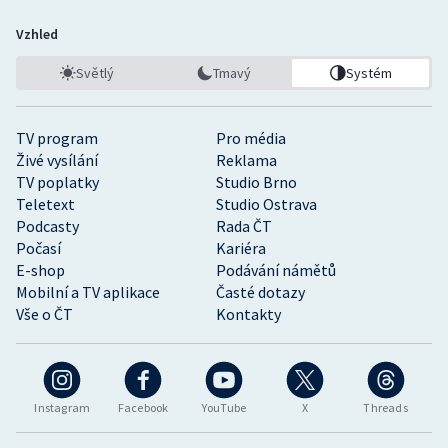
Vzhled
Světlý
Tmavý
Systém
TV program
Pro média
Živé vysílání
Reklama
TV poplatky
Studio Brno
Teletext
Studio Ostrava
Podcasty
Rada ČT
Počasí
Kariéra
E-shop
Podávání námětů
Mobilní a TV aplikace
Časté dotazy
Vše o ČT
Kontakty
Instagram
Facebook
YouTube
X
Threads