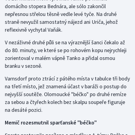
domácího stopera Bednára, ale sólo zakončil
Olympijské hry
nepřesnou střelou těsně vedle levé tyče. Na druhé
straně nevyužil samostatný nájezd ani Uriča, jehož
Parasport
reflexivně vychytal Vaňák.
Plavání
V nezáživné druhé půli se na výraznější šanci čekalo až
do 80. minuty, ve které se po rohovém kopu nejrychleji
Plážový volejbal
zorientoval v malém vápně Tanko a přidal osmou
branku v sezoně.
Ragby
Varnsdorf proto ztrácí z pátého místa v tabulce tři body
Rychlobruslení
na třetí místo, jež znamená účast v baráži o postup do
nejvyšší soutěže. Olomoucké "béčko" po druhé remíze
Rychlostní kanoistika
za sebou a čtyřech kolech bez skalpu soupeře figuruje
na desáté pozici.
Short track
Memič rozesmutnil sparťanské "béčko"
Sportovní střelba