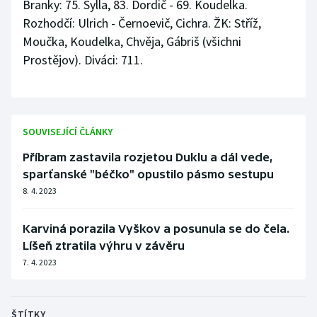
Branky: 75. Sylla, 83. Dordič - 69. Koudelka.
Rozhodčí: Ulrich - Černoevič, Cichra. ŽK: Stříž,
Moučka, Koudelka, Chvěja, Gábriš (všichni
Prostějov). Diváci: 711.
SOUVISEJÍCÍ ČLÁNKY
Příbram zastavila rozjetou Duklu a dál vede,
sparťanské "béčko" opustilo pásmo sestupu
8. 4. 2023
Karviná porazila Vyškov a posunula se do čela.
Líšeň ztratila výhru v závěru
7. 4. 2023
ŠTÍTKY