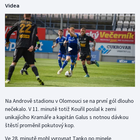
Videa
Gymnastika
Házená
Jezdectví
Judo
Krasobruslení
Lezení
Na Andrově stadionu v Olomouci se na první gól dlouho
Lyže a snowboard
nečekalo. V 11. minutě totiž Kouřil poslal k zemi
unikajícího Kramáře a kapitán Galus s notnou dávkou
Moderní pětiboj
štěstí proměnil pokutový kop.
Motorsport
Ve 28. minutě mohl vyrovnat Tanko po minele