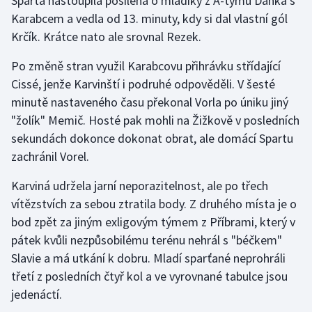
Sparta nastoupila posílena o mladíky z A-týmu Daňka s
Stolní tenis
Karabcem a vedla od 13. minuty, kdy si dal vlastní gól
Krčík. Krátce nato ale srovnal Rezek.
Triatlon
Po změně stran využil Karabcovu přihrávku střídající
Veslování
Cissé, jenže Karvinští i podruhé odpověděli. V šesté
minutě nastaveného času překonal Vorla po úniku jiný
Vodní slalom
"žolík" Memič. Hosté pak mohli na Žižkově v posledních
sekundách dokonce dokonat obrat, ale domácí Spartu
Volejbal
zachránil Vorel.
Ostatní
Karviná udržela jarní neporazitelnost, ale po třech
vítězstvích za sebou ztratila body. Z druhého místa je o
bod zpět za jiným exligovým týmem z Příbrami, který v
pátek kvůli nezpůsobilému terénu nehrál s "béčkem"
Slavie a má utkání k dobru. Mladí sparťané neprohráli
třetí z posledních čtyř kol a ve vyrovnané tabulce jsou
jedenáctí.