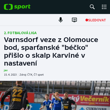
POPULÁRNÍ
SLEDOVAT
Fotbal
2. FOTBALOVÁ LIGA
Varnsdorf veze z Olomouce
Hokej
bod, sparťanské "béčko"
přišlo o skalp Karviné v
Tenis
nastavení
Atletika
jav
15. 4. 2023
|
Zdroj:
ČTK
,
ČT sport
Cyklistika
DALŠÍ SPORTY
Americký fotbal
NEPŘEHLÉDNĚTE