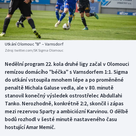
Baseball a softbal
Soutěže
Basketbal
Historické návraty
Biatlon
Aplikace ČT sport
Utkání Olomouc "B" – Varnsdorf
Boby a skeleton
AZ kvíz
Zdroj:
twitter.com/SK Sigma Olomouc
Box
Nedělní program 22. kola druhé ligy začal v Olomouci
remízou domácího "béčka" s Varnsdorfem 1:1. Sigma
Curling
do utkání vstoupila mnohem lépe a po proměněné
penaltě Michala Galuse vedla, ale v 80. minutě
Dostihy
stanovil konečný výsledek ostrostřelec Abdullahi
Tanko. Nerozhodně, konkrétně 2:2, skončil i zápas
Florbal
mezi rezervou Sparty a ambiciózní Karvinou. O dělbě
bodů rozhodl v šesté minutě nastaveného času
Futsal
hostující Amar Memič.
Golf