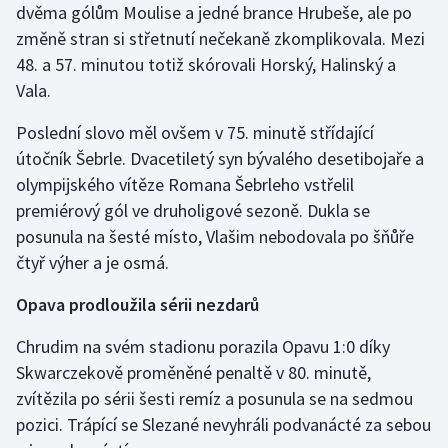
dvěma gólům Moulise a jedné brance Hrubeše, ale po
změně stran si střetnutí nečekaně zkomplikovala. Mezi
48. a 57. minutou totiž skórovali Horský, Halinský a
Vala.
Poslední slovo měl ovšem v 75. minutě střídající
útočník Šebrle. Dvacetiletý syn bývalého desetibojaře a
olympijského vítěze Romana Šebrleho vstřelil
premiérový gól ve druholigové sezoně. Dukla se
posunula na šesté místo, Vlašim nebodovala po šňůře
čtyř výher a je osmá.
Opava prodloužila sérii nezdarů
Chrudim na svém stadionu porazila Opavu 1:0 díky
Skwarczekově proměněné penaltě v 80. minutě,
zvítězila po sérii šesti remíz a posunula se na sedmou
pozici. Trápící se Slezané nevyhráli podvanácté za sebou