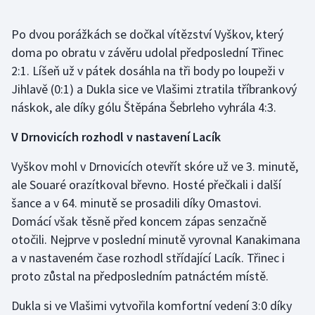
Po dvou porážkách se dočkal vítězství Vyškov, který
doma po obratu v závěru udolal předposlední Třinec
2:1. Líšeň už v pátek dosáhla na tři body po loupeži v
Jihlavě (0:1) a Dukla sice ve Vlašimi ztratila tříbrankový
náskok, ale díky gólu Štěpána Šebrleho vyhrála 4:3.
V Drnovicích rozhodl v nastavení Lacík
Vyškov mohl v Drnovicích otevřít skóre už ve 3. minutě,
ale Souaré orazítkoval břevno. Hosté přečkali i další
šance a v 64. minutě se prosadili díky Omastovi.
Domácí však těsně před koncem zápas senzačně
otočili. Nejprve v poslední minutě vyrovnal Kanakimana
a v nastaveném čase rozhodl střídající Lacík. Třinec i
proto zůstal na předposledním patnáctém místě.
Dukla si ve Vlašimi vytvořila komfortní vedení 3:0 díky